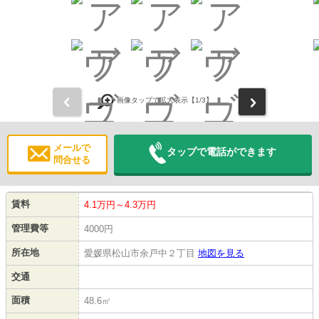
前
次
画像タップで拡大表示【
1
/3】
メールで
タップで電話ができます
問合せる
賃料
4.1万円～4.3万円
管理費等
4000円
所在地
愛媛県松山市余戸中２丁目
地図を見る
交通
面積
48.6㎡