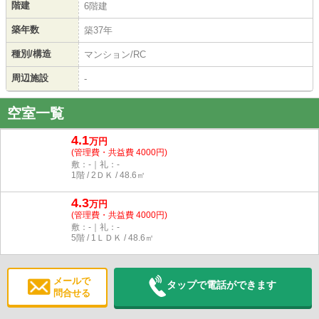
階建
6階建
築年数
築37年
種別/構造
マンション/RC
周辺施設
-
空室一覧
4.1
万円
(管理費・共益費 4000円)
敷：-｜礼：-
1階 / 2ＤＫ / 48.6㎡
4.3
万円
(管理費・共益費 4000円)
敷：-｜礼：-
5階 / 1ＬＤＫ / 48.6㎡
メールで
タップで電話ができます
問合せる