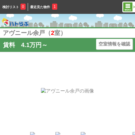
0
1
検討リスト
最近見た物件
アヴニール余戸（
2
室）
空室情報を確認
賃料
4.1
万円～