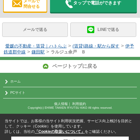
メールで
タップで電話ができます
問合せる
メールで送る
LINEで送る
>
>
愛媛の不動産・賃貸｜ハトらぶ
(賃貸)路線・駅から探す
伊予
>
>
鉄道郡中線
鎌田駅
ラルジュ余戸 Ｂ
ページトップに戻る
ホーム
PCサイト
個人情報
｜
利用規約
Copyright(c) EHIME TAKKEN RYUTSU KIKO All rights reserved.
当サイトでは、お客様の当サイト利用状況把握、サービス向上検討を目的と
して、クッキー（Cookie）を使用しています。
詳しくは、当社の
「Cookieの取扱いについて」
をご確認ください。