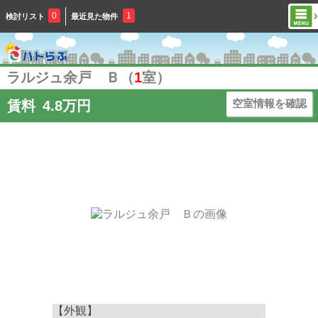
0
1
検討リスト
最近見た物件
ラルジュ余戸 Ｂ（
1
室）
空室情報を確認
賃料
4.8万円
【外観】