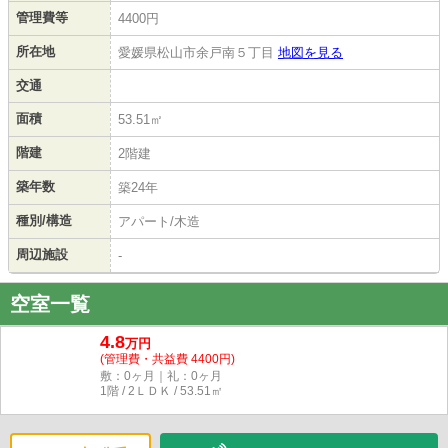
管理費等
4400円
所在地
愛媛県松山市余戸南５丁目
地図を見る
交通
面積
53.51㎡
階建
2階建
築年数
築24年
種別/構造
アパート/木造
周辺施設
-
空室一覧
4.8
万円
(管理費・共益費 4400円)
敷：0ヶ月｜礼：0ヶ月
1階 / 2ＬＤＫ / 53.51㎡