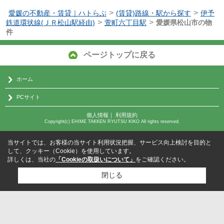
>
>
愛媛の不動産・賃貸｜ハトらぶ
(賃貸)路線・駅から探す
伊予
>
>
鉄道環状線(ＪＲ松山駅経由)
萱町六丁目駅
愛媛県松山市の物
件
ページトップに戻る
ホーム
PCサイト
個人情報
｜
利用規約
Copyright(c) EHIME TAKKEN RYUTSU KIKO All rights reserved.
当サイトでは、お客様の当サイト利用状況把握、サービス向上検討を目的と
して、クッキー（Cookie）を使用しています。
詳しくは、当社の
「Cookieの取扱いについて」
をご確認ください。
閉じる