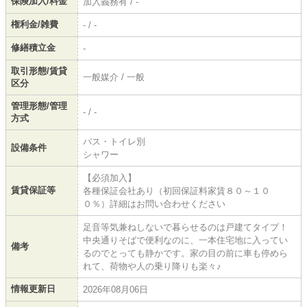
保険加入/料金
加入義務有 / -
権利金/雑費
- / -
修繕積立金
-
取引形態/賃貸
一般媒介 / 一般
区分
管理形態/管理
- / -
方式
バス・トイレ別
設備条件
シャワー
【必須加入】
賃貸保証等
各種保証会社あり（初回保証料家賃８０～１０
０％）詳細はお問い合わせください
足音等気兼ねしないで暮らせるのは戸建てタイプ！
中央通りそばで便利なのに、一本住宅地に入ってい
備考
るのでとっても静かです。家の目の前に車も停めら
れて、荷物や人の乗り降りも楽々♪
情報更新日
2026年08月06日