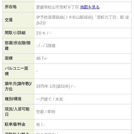
所在地
愛媛県松山市萱町６丁目
地図を見る
伊予鉄道環状線(ＪＲ松山駅経由)「萱町六丁目」駅 徒
交通
歩2分
間取り/詳細
2ＤＫ / -
部屋/所在階/階
- / - / 1階建
建
面積
48.7㎡
バルコニー面
-
積
築年月(築年数)/
1975年 1月(築51年) / -
方位
種別/構造
一戸建て / 木造
現況/入居可能
空家 / 即時
日
駐車場/料金
有 / -