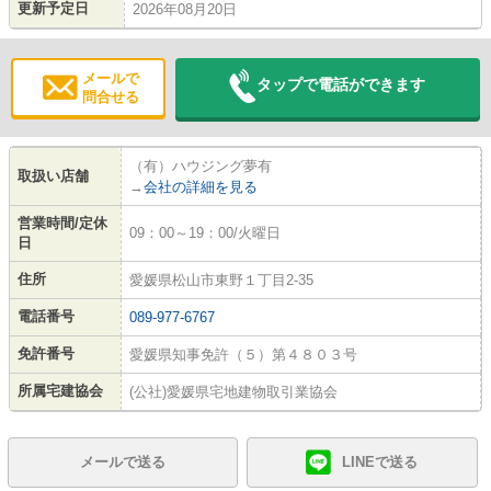
更新予定日
2026年08月20日
メールで
タップで電話ができます
問合せる
（有）ハウジング夢有
取扱い店舗
→
会社の詳細を見る
営業時間/定休
09：00～19：00/火曜日
日
住所
愛媛県松山市東野１丁目2-35
電話番号
089-977-6767
免許番号
愛媛県知事免許（５）第４８０３号
所属宅建協会
(公社)愛媛県宅地建物取引業協会
メールで送る
LINEで送る