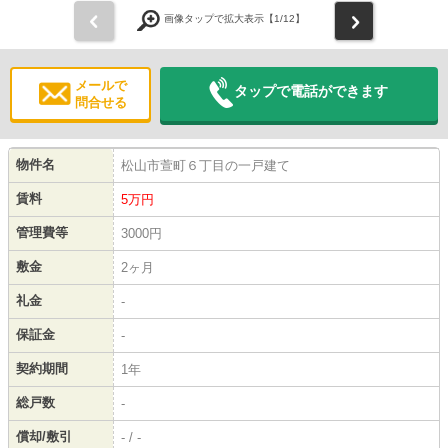
前
次
画像タップで拡大表示【
1
/12】
メールで
タップで電話ができます
問合せる
物件名
松山市萱町６丁目の一戸建て
賃料
5
万円
管理費等
3000円
敷金
2ヶ月
礼金
-
保証金
-
契約期間
1年
総戸数
-
償却/敷引
- / -