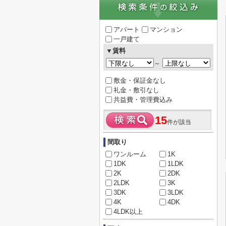
アパート
マンション
一戸建て
▼賃料
～
敷金・保証金なし
礼金・敷引なし
共益費・管理費込み
15
件が該当
間取り
ワンルーム
1K
1DK
1LDK
2K
2DK
2LDK
3K
3DK
3LDK
4K
4DK
4LDK以上