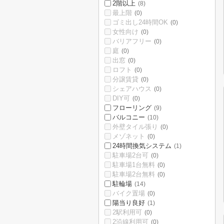
2階以上
(8)
最上階
(0)
ゴミ出し24時間OK
(0)
女性向け
(0)
バリアフリー
(0)
庭
(0)
出窓
(0)
ロフト
(0)
分譲賃貸
(0)
シェアハウス
(0)
DIY可
(0)
フローリング
(9)
バルコニー
(10)
外壁タイル張り
(0)
メゾネット
(0)
24時間換気システム
(1)
駐車場2台可
(0)
駐車場1台無料
(0)
駐車場2台無料
(0)
駐輪場
(14)
バイク置場
(0)
陽当り良好
(1)
2駅利用可
(0)
2沿線利用可
(0)