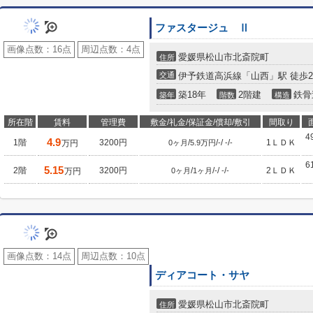
ファスタージュ Ⅱ
画像点数：
16点
周辺点数：
4点
愛媛県松山市北斎院町
住所
交通
伊予鉄道高浜線「山西」駅 徒歩2
築18年
2階建
鉄骨
築年
階数
構造
所在階
賃料
管理費
敷金/礼金/保証金/償却/敷引
間取り
4
4.9
1階
3200円
/
/
/
/
1ＬＤＫ
万円
0ヶ月
5.9万円
-
-
-
6
5.15
2階
3200円
/
/
/
/
2ＬＤＫ
万円
0ヶ月
1ヶ月
-
-
-
画像点数：
14点
周辺点数：
10点
ディアコート・サヤ
愛媛県松山市北斎院町
住所