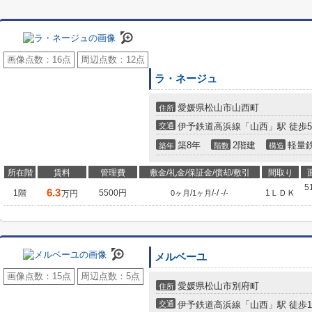
画像点数：
16点
周辺点数：
12点
ラ・ネージュ
愛媛県松山市山西町
住所
交通
伊予鉄道高浜線「山西」駅 徒歩
築8年
2階建
軽量
築年
階数
構造
所在階
賃料
管理費
敷金/礼金/保証金/償却/敷引
間取り
5
6.3
1階
5500円
/
/
/
/
1ＬＤＫ
万円
0ヶ月
1ヶ月
-
-
-
メルベーユ
画像点数：
15点
周辺点数：
5点
愛媛県松山市別府町
住所
交通
伊予鉄道高浜線「山西」駅 徒歩1