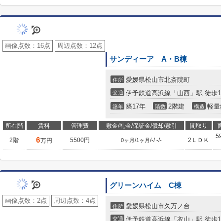
画像点数：
16点
周辺点数：
12点
サンディーア A・B棟
愛媛県松山市北斎院町
住所
交通
伊予鉄道高浜線「山西」駅 徒歩1
築17年
2階建
軽量
築年
階数
構造
所在階
賃料
管理費
敷金/礼金/保証金/償却/敷引
間取り
5
6
2階
5500円
/
/
/
/
2ＬＤＫ
万円
0ヶ月
1ヶ月
-
-
-
グリーンハイム C棟
画像点数：
2点
周辺点数：
4点
愛媛県松山市久万ノ台
住所
交通
伊予鉄道高浜線「衣山」駅 徒歩1