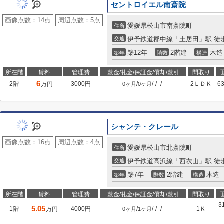
セントロイエル南斎院
画像点数：
14点
周辺点数：
5点
愛媛県松山市南斎院町
住所
交通
伊予鉄道郡中線「土居田」駅 徒歩
築12年
2階建
木造
築年
階数
構造
所在階
賃料
管理費
敷金/礼金/保証金/償却/敷引
間取り
6
2階
3000円
/
/
/
/
2ＬＤＫ
6
万円
0ヶ月
0ヶ月
-
-
-
シャンテ・クレール
画像点数：
16点
周辺点数：
4点
愛媛県松山市北斎院町
住所
交通
伊予鉄道高浜線「西衣山」駅 徒歩
築7年
2階建
木造
築年
階数
構造
所在階
賃料
管理費
敷金/礼金/保証金/償却/敷引
間取り
3
5.05
1階
4000円
/
/
/
/
1Ｋ
万円
0ヶ月
1ヶ月
-
-
-