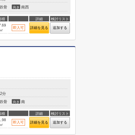
鉄骨
南西
向き
面積
詳細
検討リスト
7.69
即入可
詳細を見る
追加する
㎡
2分
鉄骨
南
向き
面積
詳細
検討リスト
1.98
即入可
詳細を見る
追加する
㎡