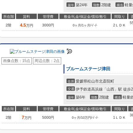
築24年
2階建
軽量
築年
階数
構造
所在階
賃料
管理費
敷金/礼金/保証金/償却/敷引
間取り
5
4.5
2階
3000円
/
/
/
/
2ＬＤＫ
万円
0ヶ月
1ヶ月
-
-
-
画像点数：
15点
周辺点数：
2点
ブルームステージ津田
愛媛県松山市北斎院町
住所
交通
伊予鉄道高浜線「山西」駅 徒歩2
築6年
2階建
軽量
築年
階数
構造
所在階
賃料
管理費
敷金/礼金/保証金/償却/敷引
間取り
3
7
2階
5000円
/
/
/
/
1ＬＤＫ
万円
0ヶ月
10万円
-
-
-