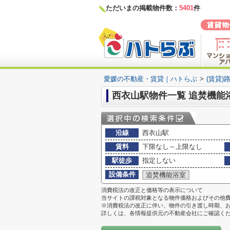
ただいまの掲載物件数：
5401
件
愛媛の不動産・賃貸｜ハトらぶ
>
(賃貸)
西衣山駅物件一覧 追焚機能
沿線
西衣山駅
賃料
下限なし～上限なし
駅徒歩
指定しない
設備条件
追焚機能浴室
消費税法の改正と価格等の表示について
当サイトの課税対象となる物件価格およびその他
※消費税法の改正に伴い、物件の引き渡し時期、
詳しくは、各情報提供元の不動産会社にご確認く