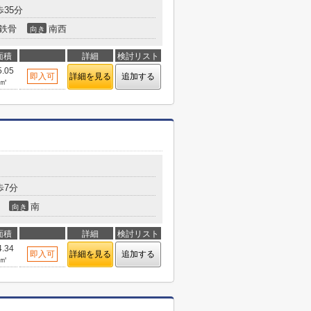
35分
鉄骨
南西
向き
面積
詳細
検討リスト
5.05
即入可
詳細を見る
追加する
㎡
歩7分
南
向き
面積
詳細
検討リスト
4.34
即入可
詳細を見る
追加する
㎡