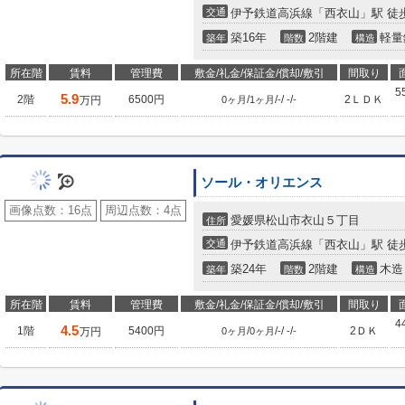
交通
伊予鉄道高浜線「西衣山」駅 徒歩
築16年
2階建
軽量
築年
階数
構造
所在階
賃料
管理費
敷金/礼金/保証金/償却/敷引
間取り
5
5.9
2階
6500円
/
/
/
/
2ＬＤＫ
万円
0ヶ月
1ヶ月
-
-
-
ソール・オリエンス
画像点数：
16点
周辺点数：
4点
愛媛県松山市衣山５丁目
住所
交通
伊予鉄道高浜線「西衣山」駅 徒
築24年
2階建
木造
築年
階数
構造
所在階
賃料
管理費
敷金/礼金/保証金/償却/敷引
間取り
4
4.5
1階
5400円
/
/
/
/
2ＤＫ
万円
0ヶ月
0ヶ月
-
-
-