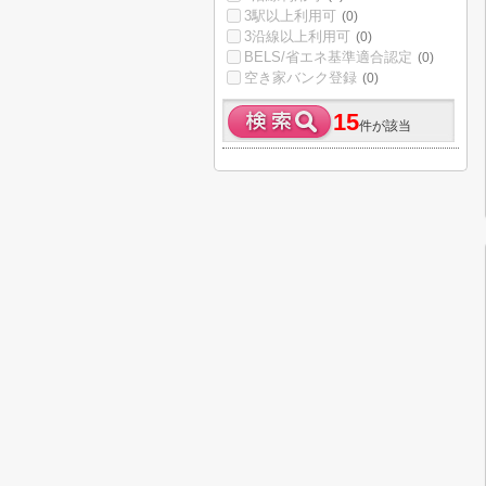
3駅以上利用可
(0)
3沿線以上利用可
(0)
BELS/省エネ基準適合認定
(0)
空き家バンク登録
(0)
15
件が該当