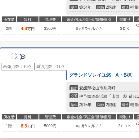
築34年
2階建
軽量
築年
階数
構造
所在階
賃料
管理費
敷金/礼金/保証金/償却/敷引
間取り
5
4.8
2階
3500円
/
/
/
/
3ＤＫ
万円
0ヶ月
0ヶ月
-
-
-
画像点数：
16点
周辺点数：
11点
グランドソレイユ悠 A・B棟
愛媛県松山市別府町
住所
交通
伊予鉄道高浜線「山西」駅 徒歩1
築15年
2階建
軽量
築年
階数
構造
所在階
賃料
管理費
敷金/礼金/保証金/償却/敷引
間取り
7
6.5
1階
5000円
/
/
/
/
2ＬＤＫ
万円
0ヶ月
1ヶ月
-
-
-