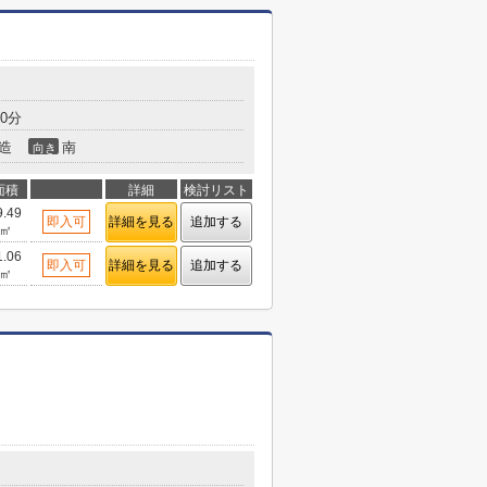
0分
造
南
向き
面積
詳細
検討リスト
9.49
即入可
詳細を見る
追加する
㎡
1.06
即入可
詳細を見る
追加する
㎡