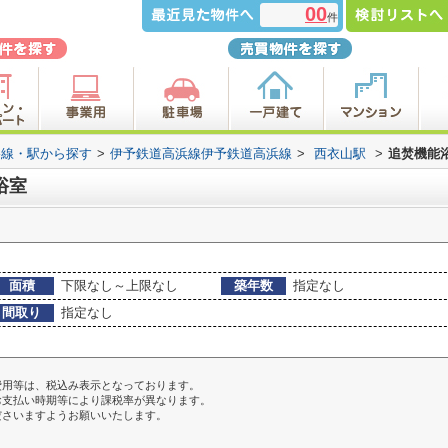
00
件
路線・駅から探す
>
伊予鉄道高浜線伊予鉄道高浜線
>
西衣山駅
>
追焚機能
浴室
面積
下限なし～上限なし
築年数
指定なし
間取り
指定なし
費用等は、税込み表示となっております。
お支払い時期等により課税率が異なります。
ださいますようお願いいたします。