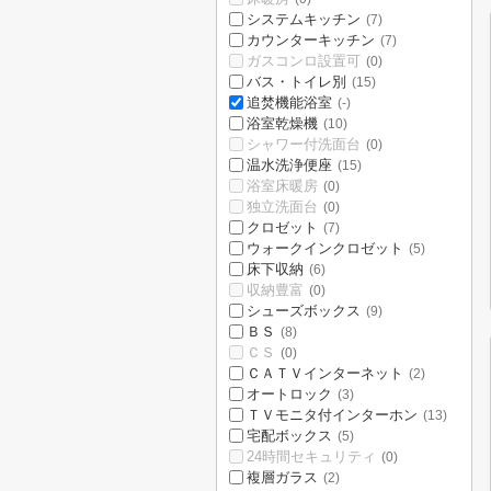
システムキッチン
(7)
カウンターキッチン
(7)
ガスコンロ設置可
(0)
バス・トイレ別
(15)
追焚機能浴室
(-)
浴室乾燥機
(10)
シャワー付洗面台
(0)
温水洗浄便座
(15)
浴室床暖房
(0)
独立洗面台
(0)
クロゼット
(7)
ウォークインクロゼット
(5)
床下収納
(6)
収納豊富
(0)
シューズボックス
(9)
ＢＳ
(8)
ＣＳ
(0)
ＣＡＴＶインターネット
(2)
オートロック
(3)
ＴＶモニタ付インターホン
(13)
宅配ボックス
(5)
24時間セキュリティ
(0)
複層ガラス
(2)