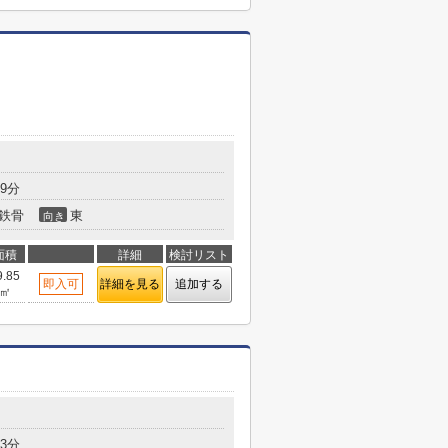
9分
鉄骨
東
向き
面積
詳細
検討リスト
9.85
即入可
詳細を見る
追加する
㎡
3分