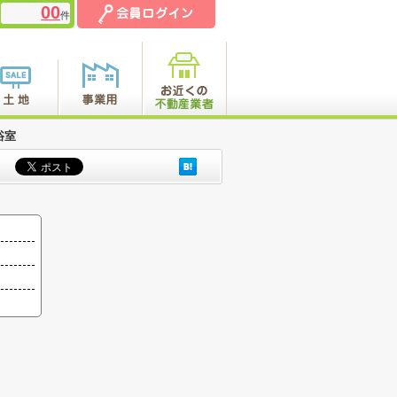
00
件
浴室