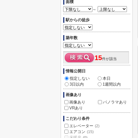
面積
～
駅からの徒歩
築年数
15
件が該当
情報公開日
指定しない
本日
3日以内
1週間以内
画像あり
画像あり
パノラマあり
VRあり
こだわり条件
エレベーター
(2)
エアコン
(15)
床暖房
(0)