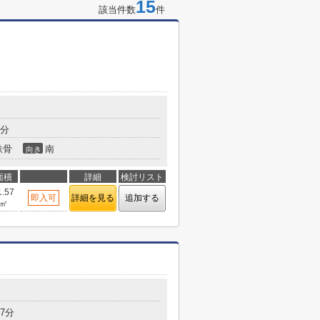
15
該当件数
件
5分
鉄骨
南
向き
面積
詳細
検討リスト
1.57
即入可
詳細を見る
追加する
㎡
7分