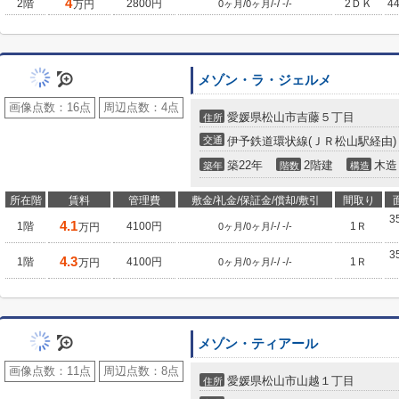
4
2階
2800円
/
/
/
/
2ＤＫ
4
万円
0ヶ月
0ヶ月
-
-
-
メゾン・ラ・ジェルメ
画像点数：
16点
周辺点数：
4点
愛媛県松山市吉藤５丁目
住所
交通
伊予鉄道環状線(ＪＲ松山駅経由)
築22年
2階建
木造
築年
階数
構造
所在階
賃料
管理費
敷金/礼金/保証金/償却/敷引
間取り
3
4.1
1階
4100円
/
/
/
/
1Ｒ
万円
0ヶ月
0ヶ月
-
-
-
3
4.3
1階
4100円
/
/
/
/
1Ｒ
万円
0ヶ月
0ヶ月
-
-
-
メゾン・ティアール
画像点数：
11点
周辺点数：
8点
愛媛県松山市山越１丁目
住所