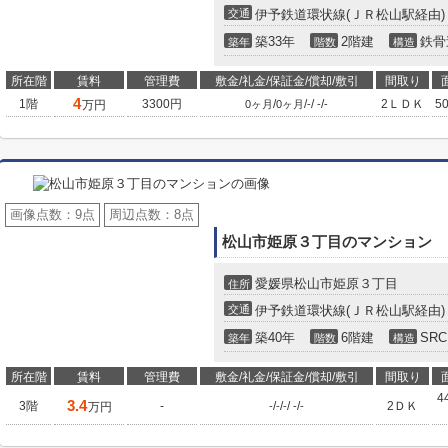
交通
伊予鉄道環状線(ＪＲ松山駅経由)
築33年
2階建
鉄骨
築年
階数
構造
所在階
賃料
管理費
敷金/礼金/保証金/償却/敷引
間取り
4
1階
3300円
/
/
/
/
2ＬＤＫ
5
万円
0ヶ月
0ヶ月
-
-
-
画像点数：
9点
周辺点数：
8点
松山市姫原３丁目のマンション
愛媛県松山市姫原３丁目
住所
交通
伊予鉄道環状線(ＪＲ松山駅経由)
築40年
6階建
SRC
築年
階数
構造
所在階
賃料
管理費
敷金/礼金/保証金/償却/敷引
間取り
4
3.4
3階
-
/
/
/
/
2ＤＫ
万円
-
-
-
-
-