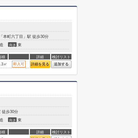
「本町六丁目」駅 徒歩30分
造
東
向き
面積
詳細
検討リスト
4.3㎡
即入可
詳細を見る
追加する
徒歩30分
造
東
向き
面積
詳細
検討リスト