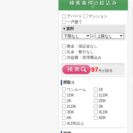
アパート
マンション
一戸建て
▼賃料
～
敷金・保証金なし
礼金・敷引なし
共益費・管理費込み
97
件が該当
間取り
ワンルーム
1K
1DK
1LDK
2K
2DK
2LDK
3K
3DK
3LDK
4K
4DK
4LDK以上