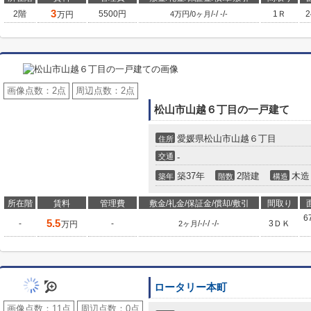
3
2階
5500円
/
/
/
/
1Ｒ
万円
4万円
0ヶ月
-
-
-
画像点数：
2点
周辺点数：
2点
松山市山越６丁目の一戸建て
愛媛県松山市山越６丁目
住所
交通
-
築37年
2階建
木造
築年
階数
構造
所在階
賃料
管理費
敷金/礼金/保証金/償却/敷引
間取り
6
5.5
-
-
/
/
/
/
3ＤＫ
万円
2ヶ月
-
-
-
-
ロータリー本町
画像点数：
11点
周辺点数：
0点