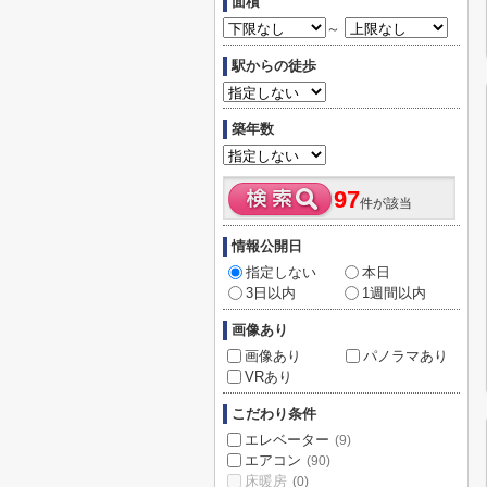
面積
～
駅からの徒歩
築年数
97
件が該当
情報公開日
指定しない
本日
3日以内
1週間以内
画像あり
画像あり
パノラマあり
VRあり
こだわり条件
エレベーター
(9)
エアコン
(90)
床暖房
(0)