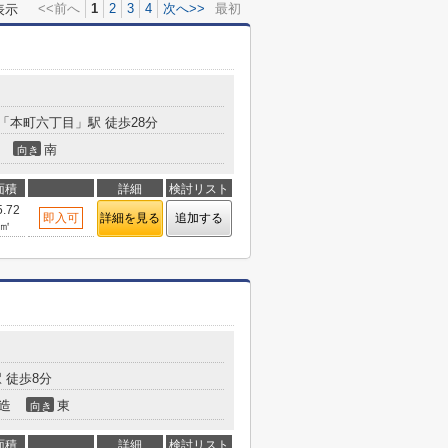
<<前へ
1
2
3
4
次へ>>
最初
表示
「本町六丁目」駅 徒歩28分
南
向き
面積
詳細
検討リスト
5.72
即入可
詳細を見る
追加する
㎡
 徒歩8分
造
東
向き
面積
詳細
検討リスト