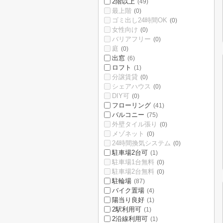
2階以上
(49)
最上階
(0)
ゴミ出し24時間OK
(0)
女性向け
(0)
バリアフリー
(0)
庭
(0)
出窓
(6)
ロフト
(1)
分譲賃貸
(0)
シェアハウス
(0)
DIY可
(0)
フローリング
(41)
バルコニー
(75)
外壁タイル張り
(0)
メゾネット
(0)
24時間換気システム
(0)
駐車場2台可
(1)
駐車場1台無料
(0)
駐車場2台無料
(0)
駐輪場
(87)
バイク置場
(4)
陽当り良好
(1)
2駅利用可
(1)
2沿線利用可
(1)