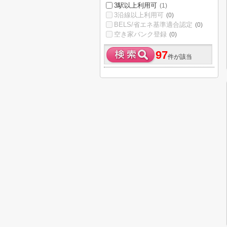
3駅以上利用可
(1)
3沿線以上利用可
(0)
BELS/省エネ基準適合認定
(0)
空き家バンク登録
(0)
97
件が該当