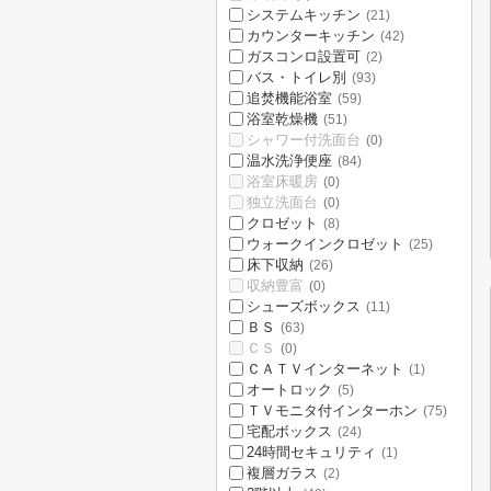
システムキッチン
(21)
カウンターキッチン
(42)
ガスコンロ設置可
(2)
バス・トイレ別
(93)
追焚機能浴室
(59)
浴室乾燥機
(51)
シャワー付洗面台
(0)
温水洗浄便座
(84)
浴室床暖房
(0)
独立洗面台
(0)
クロゼット
(8)
ウォークインクロゼット
(25)
床下収納
(26)
収納豊富
(0)
シューズボックス
(11)
ＢＳ
(63)
ＣＳ
(0)
ＣＡＴＶインターネット
(1)
オートロック
(5)
ＴＶモニタ付インターホン
(75)
宅配ボックス
(24)
24時間セキュリティ
(1)
複層ガラス
(2)