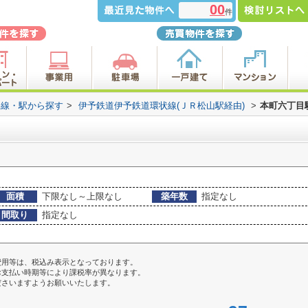
00
件
路線・駅から探す
>
伊予鉄道伊予鉄道環状線(ＪＲ松山駅経由)
>
本町六丁目
面積
下限なし～上限なし
築年数
指定なし
間取り
指定なし
費用等は、税込み表示となっております。
お支払い時期等により課税率が異なります。
ださいますようお願いいたします。