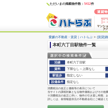
ただいまの掲載物件数：
5412
件
愛媛の不動産・賃貸｜ハトらぶ
>
(賃貸)
本町六丁目駅物件一覧
沿線
本町六丁目駅
賃料
下限なし～上限なし
駅徒歩
指定しない
設備条件
指定なし
消費税法の改正と価格等の表示について
当サイトの課税対象となる物件価格およびその他
※消費税法の改正に伴い、物件の引き渡し時期、
詳しくは、各情報提供元の不動産会社にご確認く