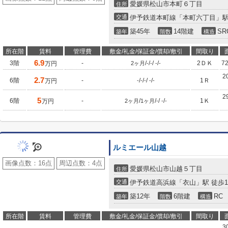
愛媛県松山市本町６丁目
住所
交通
伊予鉄道本町線「本町六丁目」駅
築45年
14階建
SR
築年
階数
構造
所在階
賃料
管理費
敷金/礼金/保証金/償却/敷引
間取り
6.9
3階
-
/
/
/
/
2ＤＫ
7
万円
2ヶ月
-
-
-
-
2
2.7
6階
-
/
/
/
/
1Ｒ
万円
-
-
-
-
-
2
5
6階
-
/
/
/
/
1Ｋ
万円
2ヶ月
1ヶ月
-
-
-
ルミエール山越
画像点数：
16点
周辺点数：
4点
愛媛県松山市山越５丁目
住所
交通
伊予鉄道高浜線「衣山」駅 徒歩1
築12年
6階建
RC
築年
階数
構造
所在階
賃料
管理費
敷金/礼金/保証金/償却/敷引
間取り
3