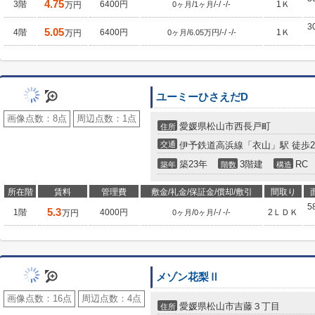
4.75
3階
6400円
/
/
/
/
1Ｋ
万円
0ヶ月
1ヶ月
-
-
-
3
5.05
4階
6400円
/
/
/
/
1Ｋ
万円
0ヶ月
6.05万円
-
-
-
ユーミーひさえだD
画像点数：
8点
周辺点数：
1点
愛媛県松山市西長戸町
住所
交通
伊予鉄道高浜線「衣山」駅 徒歩2
築23年
3階建
RC
築年
階数
構造
所在階
賃料
管理費
敷金/礼金/保証金/償却/敷引
間取り
5
5.3
1階
4000円
/
/
/
/
2ＬＤＫ
万円
0ヶ月
0ヶ月
-
-
-
メゾン花梨Ⅱ
画像点数：
16点
周辺点数：
4点
愛媛県松山市吉藤３丁目
住所