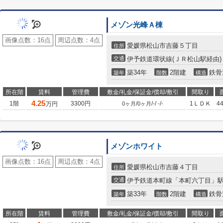
メゾン光峰Ａ棟
画像点数：
16点
周辺点数：
4点
愛媛県松山市吉藤５丁目
住所
交通
伊予鉄道環状線(ＪＲ松山駅経由)
築34年
2階建
鉄骨
築年
階数
構造
所在階
賃料
管理費
敷金/礼金/保証金/償却/敷引
間取り
4.25
1階
3300円
/
/
/
/
1ＬＤＫ
4
万円
0ヶ月
0ヶ月
-
-
-
メゾンホワイト
画像点数：
16点
周辺点数：
4点
愛媛県松山市吉藤４丁目
住所
交通
伊予鉄道本町線「本町六丁目」駅 
築33年
2階建
鉄骨
築年
階数
構造
所在階
賃料
管理費
敷金/礼金/保証金/償却/敷引
間取り