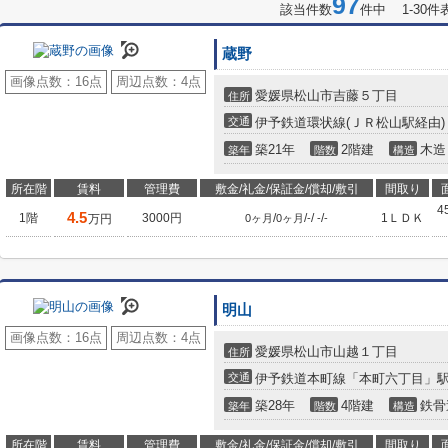
97
該当件数
件中 1-30件
蔵野
画像点数：
16点
周辺点数：
4点
愛媛県松山市吉藤５丁目
住所
交通
伊予鉄道環状線(ＪＲ松山駅経由)
築21年
2階建
木造
築年
階数
構造
所在階
賃料
管理費
敷金/礼金/保証金/償却/敷引
間取り
4
4.5
1階
3000円
/
/
/
/
1ＬＤＫ
万円
0ヶ月
0ヶ月
-
-
-
明山
画像点数：
16点
周辺点数：
4点
愛媛県松山市山越１丁目
住所
交通
伊予鉄道本町線「本町六丁目」駅
築28年
4階建
鉄骨
築年
階数
構造
所在階
賃料
管理費
敷金/礼金/保証金/償却/敷引
間取り