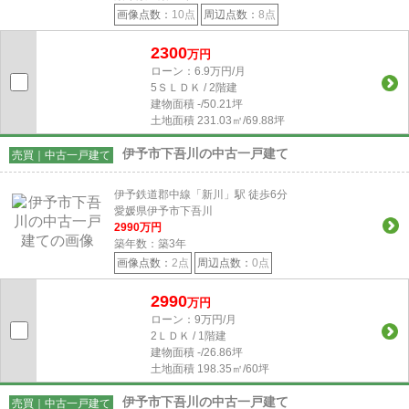
画像点数：
10点
周辺点数：
8点
2300
万円
ローン：6.9万円/月
5ＳＬＤＫ / 2階建
建物面積
-/50.21坪
土地面積
231.03㎡/69.88坪
伊予市下吾川の中古一戸建て
売買｜中古一戸建て
伊予鉄道郡中線「新川」駅 徒歩6分
愛媛県伊予市下吾川
2990
万円
築年数：築3年
画像点数：
2点
周辺点数：
0点
2990
万円
ローン：9万円/月
2ＬＤＫ / 1階建
建物面積
-/26.86坪
土地面積
198.35㎡/60坪
伊予市下吾川の中古一戸建て
売買｜中古一戸建て