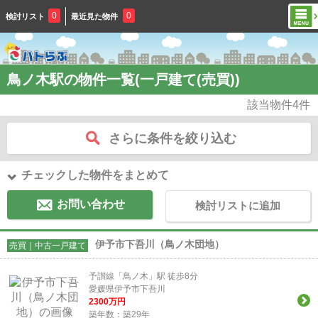
0
0
検討リスト
最近見た物件
鳥ノ木駅の物件一覧(一戸建て(売買))
該当物件
4
件
さらに条件を絞り込む
チェックした物件をまとめて
お問い合わせ
検討リストに追加
伊予市下吾川（鳥ノ木団地）
売買｜中古一戸建て
予讃線「鳥ノ木」駅 徒歩8分
愛媛県伊予市下吾川
2300
万円
築年数：築29年