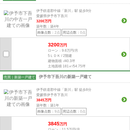
伊予鉄道郡中線「新川」駅 徒歩9分
愛媛県伊予市下吾川
3200
万円
築年数：築4年
画像点数：
2点
周辺点数：
0点
3200
万円
ローン：9.6万円/月
5ＬＤＫ / 2階建
建物面積
-/40.3坪
土地面積
181㎡/54.75坪
伊予市下吾川の新築一戸建て
売買｜新築一戸建て
伊予鉄道郡中線「新川」駅 徒歩8分
愛媛県伊予市下吾川
3845
万円
築年数：築1年
画像点数：
9点
周辺点数：
0点
3845
万円
ローン：11.5万円/月