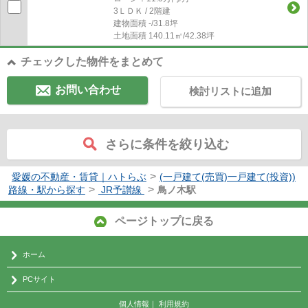
3ＬＤＫ / 2階建
建物面積
-/31.8坪
土地面積
140.11㎡/42.38坪
チェックした物件をまとめて
お問い合わせ
検討リストに追加
さらに条件を絞り込む
>
愛媛の不動産・賃貸｜ハトらぶ
(一戸建て(売買)一戸建て(投資))
>
>
路線・駅から探す
JR予讃線
鳥ノ木駅
ページトップに戻る
ホーム
PCサイト
個人情報
｜
利用規約