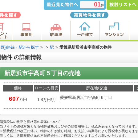
01
件
売買))路線・駅から探す
>
>
駅
>
愛媛県新居浜市宇高町の物件
物件 の詳細情報
新居浜市宇高町５丁目の売地
価格
ローンの目安
所在地/交通
愛媛県新居浜市宇高町５丁目
607
万円
1.8万円/月
-
消費税法の改正と価格等の表示について
当サイトの課税対象となる物件価格およびその他費用等は、税込み表示となっております
※消費税法の改正に伴い、物件の引き渡し時期、お支払い時期等により課税率が異なりま
詳しくは、各情報提供元の不動産会社にご確認くださいますようお願いいたします。