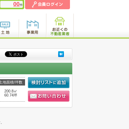
00
件
土地面積/坪数
200.8㎡
60.74坪
。
す。