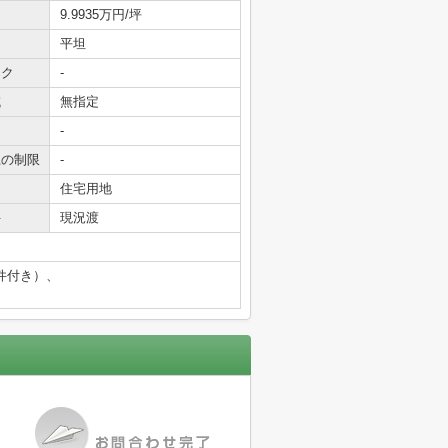
9.9935万円/坪
平坦
ック
-
域
無指定
-
上の制限
-
途
住宅用地
件
現況渡
高津小学校（条件付き）、