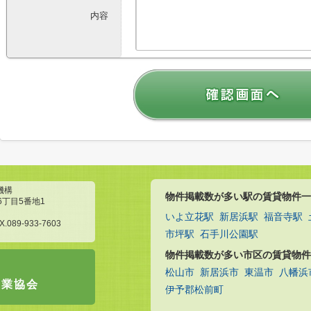
内容
機構
物件掲載数が多い駅の賃貸物件一
6丁目5番地1
いよ立花駅
新居浜駅
福音寺駅
X.089-933-7603
市坪駅
石手川公園駅
物件掲載数が多い市区の賃貸物件
松山市
新居浜市
東温市
八幡浜
引業協会
伊予郡松前町