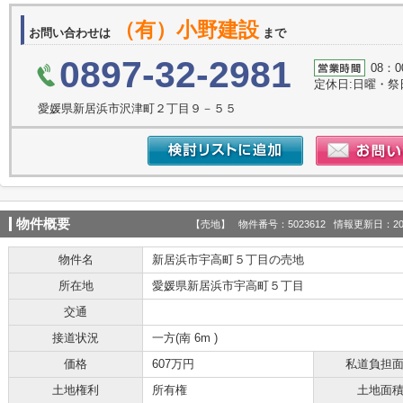
（有）小野建設
お問い合わせは
まで
0897-32-2981
08：0
定休日:日曜・祭
愛媛県新居浜市沢津町２丁目９－５５
物件概要
【売地】 物件番号：5023612 情報更新日：20
物件名
新居浜市宇高町５丁目の売地
所在地
愛媛県新居浜市宇高町５丁目
交通
接道状況
一方(南 6m )
価格
607万円
私道負担
土地権利
所有権
土地面