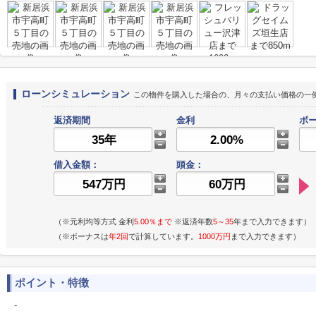
ローンシミュレーション
この物件を購入した場合の、月々の支払い価格の一
返済期間
金利
ボー
借入金額：
頭金：
（※元利均等方式 金利
5.00％まで
※返済年数
5～35
年まで入力できます）
（※ボーナスは
年2回
で計算しています。
1000万円
まで入力できます）
ポイント・特徴
-