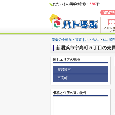
ただいまの掲載物件数：
5387
件
愛媛の不動産・賃貸｜ハトらぶ
>
(土地(
新居浜市宇高町５丁目の売買
同じエリアの売地
新居浜市
宇高町
価格と住所の近い物件