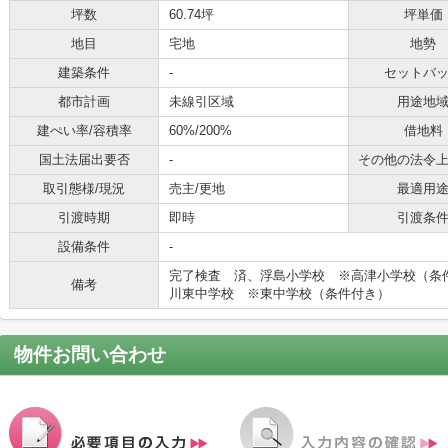
坪数
60.74坪
坪単価
地目
宅地
地勢
建築条件
-
セットバ
都市計画
未線引区域
用途地
建ぺい率/容積率
60%/200%
借地料
国土法届出要否
-
その他の法令
取引態様/現況
売主/更地
最適用
引渡時期
即時
引渡条
設備条件
-
完了検査 済、浮島小学校 ※
備考
川東中学校 ※東中学校（条件付き）
物件お問い合わせ