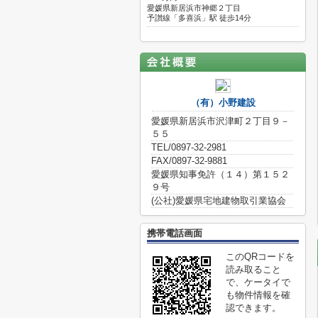
愛媛県新居浜市神郷２丁目
予讃線「多喜浜」駅 徒歩14分
（有）小野建設
愛媛県新居浜市沢津町２丁目９－
５５
TEL/0897-32-2981
FAX/0897-32-9881
愛媛県知事免許（１４）第１５２
９号
(公社)愛媛県宅地建物取引業協会
携帯電話画面
このQRコードを
読み取ること
で、ケータイで
も物件情報を確
認できます。