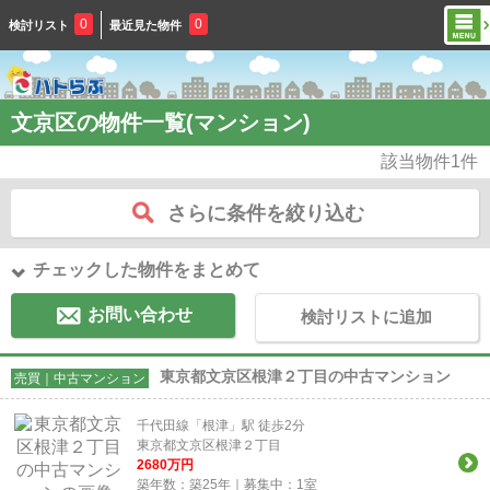
0
0
検討リスト
最近見た物件
文京区の物件一覧(マンション)
該当物件
1
件
さらに条件を絞り込む
チェックした物件をまとめて
お問い合わせ
検討リストに追加
東京都文京区根津２丁目の中古マンション
売買｜中古マンション
千代田線「根津」駅 徒歩2分
東京都文京区根津２丁目
2680
万円
築年数：築25年｜募集中：
1
室