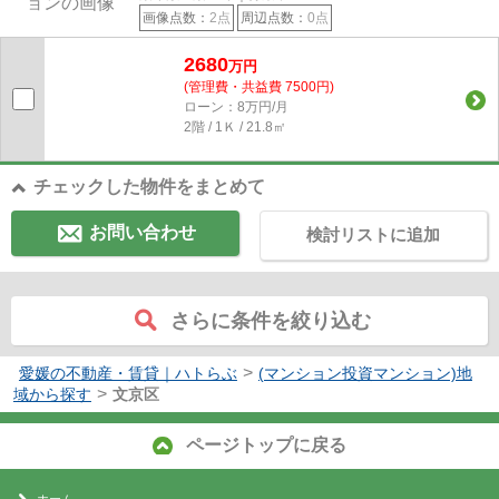
画像点数：
2点
周辺点数：
0点
2680
万円
(管理費・共益費 7500円)
ローン：8万円/月
2階 / 1Ｋ / 21.8㎡
チェックした物件をまとめて
お問い合わせ
検討リストに追加
さらに条件を絞り込む
>
愛媛の不動産・賃貸｜ハトらぶ
(マンション投資マンション)地
>
域から探す
文京区
ページトップに戻る
ホーム