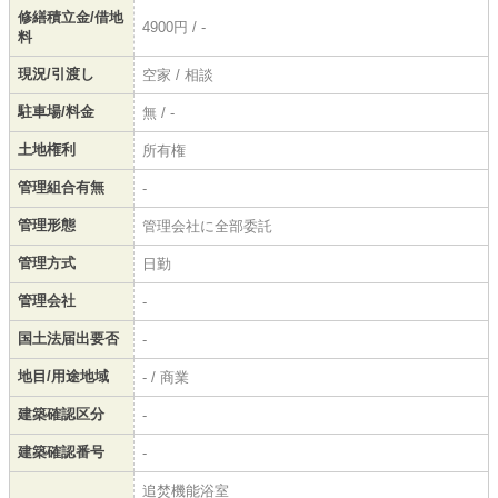
修繕積立金/借地
4900円 / -
料
現況/引渡し
空家 / 相談
駐車場/料金
無 / -
土地権利
所有権
管理組合有無
-
管理形態
管理会社に全部委託
管理方式
日勤
管理会社
-
国土法届出要否
-
地目/用途地域
- / 商業
建築確認区分
-
建築確認番号
-
追焚機能浴室