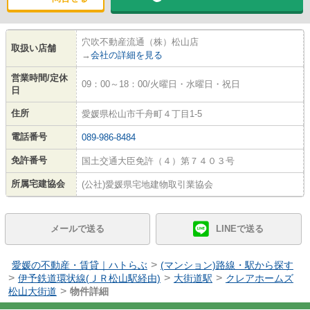
穴吹不動産流通（株）松山店
取扱い店舗
→
会社の詳細を見る
営業時間/定休
09：00～18：00/火曜日・水曜日・祝日
日
住所
愛媛県松山市千舟町４丁目1-5
電話番号
089-986-8484
免許番号
国土交通大臣免許（４）第７４０３号
所属宅建協会
(公社)愛媛県宅地建物取引業協会
メールで送る
LINEで送る
>
愛媛の不動産・賃貸｜ハトらぶ
(マンション)路線・駅から探す
>
>
>
伊予鉄道環状線(ＪＲ松山駅経由)
大街道駅
クレアホームズ
>
松山大街道
物件詳細