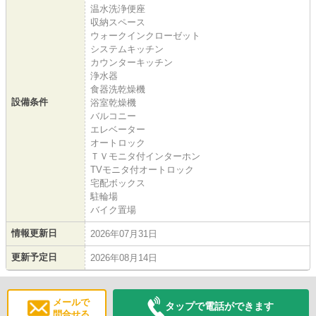
温水洗浄便座
収納スペース
ウォークインクローゼット
システムキッチン
カウンターキッチン
浄水器
食器洗乾燥機
設備条件
浴室乾燥機
バルコニー
エレベーター
オートロック
ＴＶモニタ付インターホン
TVモニタ付オートロック
宅配ボックス
駐輪場
バイク置場
情報更新日
2026年07月31日
更新予定日
2026年08月14日
メールで
タップで電話ができます
問合せる