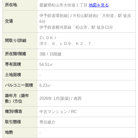
所在地
愛媛県松山市大街道１丁目
地図を見る
伊予鉄道環状線(ＪＲ松山駅経由)「大街道」駅 徒歩
交通
6分
伊予鉄道横河原線「松山市」駅 徒歩11分
2ＬＤＫ /
間取り/詳細
洋５、６、ＬＤ９、Ｋ２．７
所在階/階建
3階 / 15階建
専有面積
54.51㎡
土地面積
-
バルコニー面積
6.23㎡
築年月（築年
2026年 1月(新築) / 南西
数）/方位
種別/構造
中古マンション / RC
取引態様
専任媒介
地勢
-