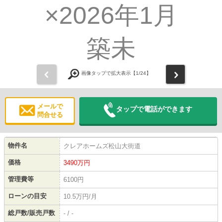
前
次
画像タップで拡大表示【
1
/24】
メールで
タップで電話ができます
問合せる
物件名
クレアホームズ松山大街道
価格
3490
万円
管理費等
6100円
ローンの目安
10.5万円/月
総戸数/販売戸数
- / -