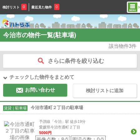
0
0
検討リスト
最近見た物件
今治市の物件一覧(駐車場)
該当物件
3
件
さらに条件を絞り込む
チェックした物件をまとめて
お問い合わせ
検討リストに追加
今治市通町２丁目の駐車場
賃貸｜駐車場
予讃線「今治」駅 徒歩19分
愛媛県今治市通町２丁目
5000
円
画像点数：
8点
周辺点数：
0点