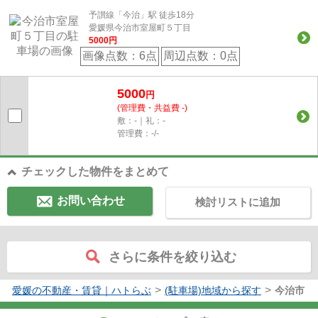
予讃線「今治」駅 徒歩18分
愛媛県今治市室屋町５丁目
5000
円
画像点数：
6点
周辺点数：
0点
5000
円
(管理費・共益費 -)
敷：-｜礼：-
管理費：-/-
チェックした物件をまとめて
お問い合わせ
検討リストに追加
さらに条件を絞り込む
>
>
愛媛の不動産・賃貸｜ハトらぶ
(駐車場)地域から探す
今治市