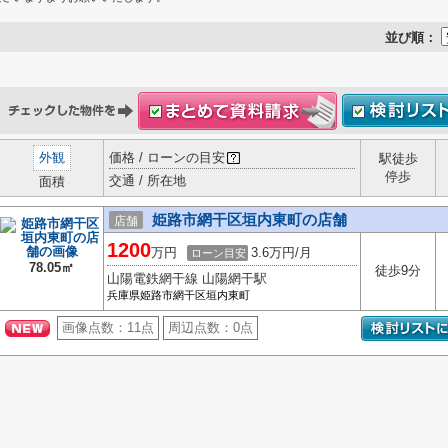
並び順：
外観
価格 / ローンの目安
駅徒歩
停歩
交通 / 所在地
面積
姫路市網干区垣内東町の店舗
店舗
1200
万円
3.6万円/月
ローン目安
78.05㎡
徒歩9分
山陽電鉄網干線 山陽網干駅
兵庫県姫路市網干区垣内東町
画像点数：
11点
周辺点数：
0点