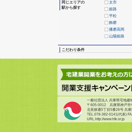
同じエリアの
太市
駅から探す
姫路
平松
飾磨
播磨高岡
山陽姫路
こだわり条件
一般社団法人 兵庫県宅地建
〒605-0012 兵庫県神戸
北長狭通5丁目5番26号 兵
TEL.078-382-0141(代表) FA
URL.http://www.htk.or.jp