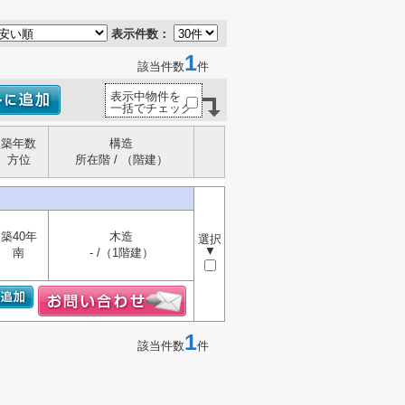
表示件数：
1
該当件数
件
表示中物件を
一括でチェック
築年数
構造
方位
所在階 / （階建）
築40年
木造
選択
▼
南
- /（1階建）
1
該当件数
件