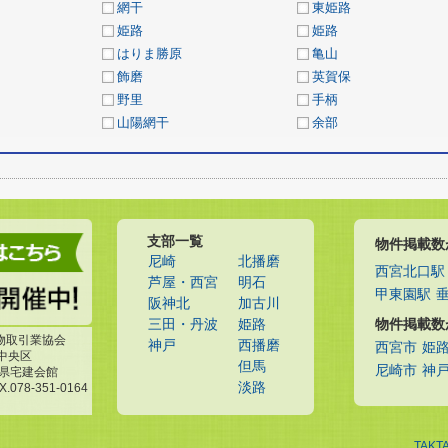
網干
東姫路
姫路
姫路
はりま勝原
亀山
飾磨
英賀保
野里
手柄
山陽網干
余部
支部一覧
物件掲載数
尼崎
北播磨
西宮北口駅
芦屋・西宮
明石
甲東園駅
阪神北
加古川
物件掲載数
三田・丹波
姫路
物取引業協会
神戸
西播磨
西宮市
姫
市中央区
但馬
尼崎市
神
庫県宅建会館
淡路
X.078-351-0164
TAKT