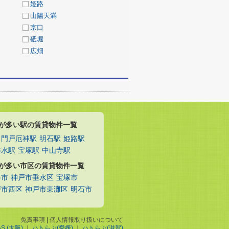
姫路
山陽天満
京口
砥堀
広畑
が多い駅の賃貸物件一覧
門戸厄神駅
明石駅
姫路駅
垂水駅
宝塚駅
中山寺駅
が多い市区の賃貸物件一覧
路市
神戸市垂水区
宝塚市
戸市西区
神戸市東灘区
明石市
免責事項
|
個人情報取り扱いについて
AS.(大阪)
｜
ハトらぶ(愛媛)
｜
ハトらぶ(滋賀)