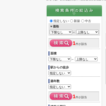
指定しない
新築
中古
▼価格
～
1
件が該当
面積
～
駅からの徒歩
築年数
1
件が該当