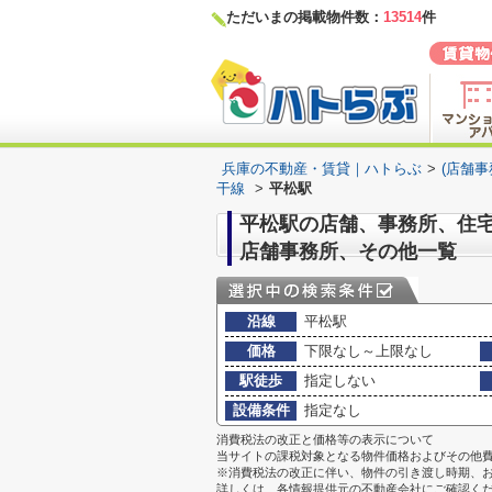
ただいまの掲載物件数：
13514
件
兵庫の不動産・賃貸｜ハトらぶ
>
(店舗
干線
>
平松駅
平松駅の店舗、事務所、住宅
店舗事務所、その他一覧
沿線
平松駅
価格
下限なし～上限なし
駅徒歩
指定しない
設備条件
指定なし
消費税法の改正と価格等の表示について
当サイトの課税対象となる物件価格およびその他
※消費税法の改正に伴い、物件の引き渡し時期、
詳しくは、各情報提供元の不動産会社にご確認く