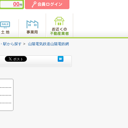
00
件
線・駅から探す
>
山陽電気鉄道山陽電鉄網