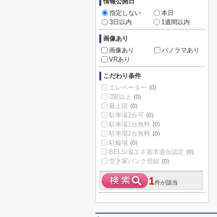
情報公開日
指定しない
本日
3日以内
1週間以内
画像あり
画像あり
パノラマあり
VRあり
こだわり条件
エレベーター
(0)
2階以上
(0)
最上階
(0)
駐車場2台可
(0)
駐車場1台無料
(0)
駐車場2台無料
(0)
駐輪場
(0)
BELS/省エネ基準適合認定
(0)
空き家バンク登録
(0)
1
件が該当