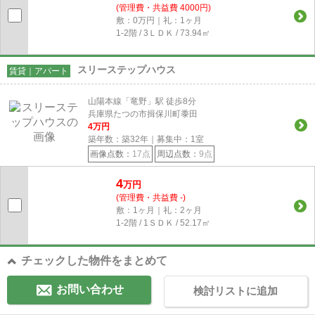
(管理費・共益費 4000円)
敷：0万円｜礼：1ヶ月
1-2階 / 3ＬＤＫ / 73.94㎡
スリーステップハウス
賃貸｜アパート
山陽本線「竜野」駅 徒歩8分
兵庫県たつの市揖保川町黍田
4
万円
築年数：築32年｜募集中：
1
室
画像点数：
17点
周辺点数：
9点
4
万円
(管理費・共益費 -)
敷：1ヶ月｜礼：2ヶ月
1-2階 / 1ＳＤＫ / 52.17㎡
チェックした物件をまとめて
お問い合わせ
検討リストに追加