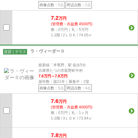
画像点数：
5点
周辺点数：
2点
7.2
万円
(管理費・共益費 4500円)
敷：0万円｜礼：5万円
1-2階 / 2ＬＤＫ / 74.05㎡
ラ・ヴィーダーⅡ
賃貸｜テラス
姫新線「本竜野」駅 徒歩5分
兵庫県たつの市龍野町中村
7.6
万円～
7.8
万円
築年数：築21年｜募集中：
2
室
画像点数：
5点
周辺点数：
4点
7.6
万円
(管理費・共益費 4000円)
敷：0万円｜礼：1ヶ月
1-2階 / 3ＬＤＫ / 73.94㎡
7.8
万円