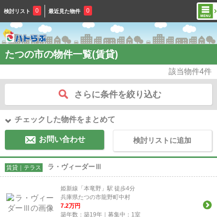
0
0
検討リスト
最近見た物件
たつの市の物件一覧(賃貸)
該当物件
4
件
さらに条件を絞り込む
チェックした物件をまとめて
お問い合わせ
検討リストに追加
ラ・ヴィーダーⅢ
賃貸｜テラス
姫新線「本竜野」駅 徒歩4分
兵庫県たつの市龍野町中村
7.2
万円
築年数：築19年｜募集中：
1
室