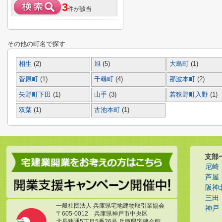
3
件が該当
その他の町名で探す
相生
(2)
旭
(5)
大島町
(1)
菅原町
(1)
千尋町
(4)
那波本町
(2)
矢野町下田
(1)
山手
(3)
若狭野町入野
(1)
双葉
(1)
古池本町
(1)
支部
尼崎
芦屋
阪神
三田
一般社団法人 兵庫県宅地建物取引業協会
神戸
〒605-0012 兵庫県神戸市中央区
北長狭通5丁目5番26号 兵庫県宅建会館