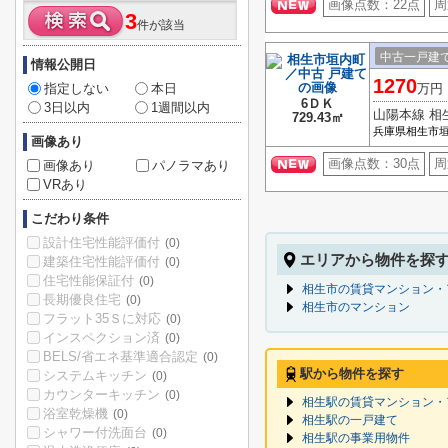
画像点数：
22点
周
3
件が該当
中古一戸建
情報公開日
1270
指定しない
本日
万円
6ＤＫ
3日以内
1週間以内
山陽本線 相
729.43㎡
兵庫県相生市
画像あり
画像点数：
30点
周
画像あり
パノラマあり
VRあり
こだわり条件
設計住宅性能評価付
(0)
エリアから物件を探
建築住宅性能評価付
(0)
住宅性能保証付
(0)
相生市の賃貸マンション・
長期優良住宅
(0)
相生市のマンション
フラット35Ｓに対応
(0)
インスペクション済
(0)
BELS/省エネ基準適合認定
(0)
駅から物件を探す
システムキッチン
(0)
カウンターキッチン
(0)
相生駅の賃貸マンション・
浴室乾燥機
(0)
相生駅の一戸建て
シャワー付洗面台
(0)
相生駅の事業用物件