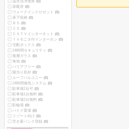
温水洗浄便座
(0)
床暖房
(0)
ウォークインクロゼット
(0)
床下収納
(0)
ＢＳ
(0)
ＣＳ
(0)
ＣＡＴＶインターネット
(0)
ＴＶモニタ付インターホン
(0)
宅配ボックス
(0)
24時間セキュリティ
(0)
複層ガラス
(0)
角地
(0)
バリアフリー
(0)
陽当り良好
(0)
ルーフバルコニー
(0)
24時間換気システム
(0)
駐車場2台可
(0)
駐車場1台無料
(0)
駐車場2台無料
(0)
駐輪場
(0)
バイク置場
(0)
リゾート向け
(0)
空き家バンク登録
(0)