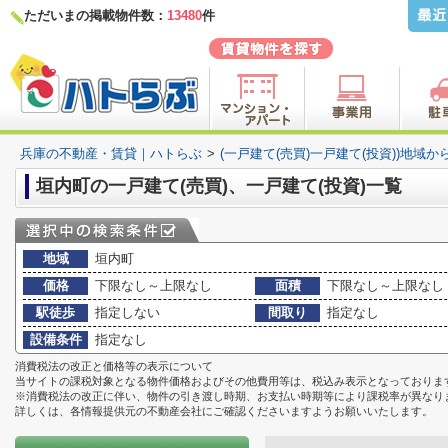
ただいまの掲載物件数：
13480
件
兵庫の不動産・賃貸｜ハトらぶ
>
(一戸建て(売買)一戸建て(投資))地域か
垣内町の一戸建て(売買)、一戸建て(投資)一覧
地域
垣内町
価格
下限なし～上限なし
面積
下限なし～上限なし
駅徒歩
指定しない
間取り
指定なし
設備条件
指定なし
消費税法の改正と価格等の表示について
当サイトの課税対象となる物件価格およびその他費用等は、税込み表示となっておりま
※消費税法の改正に伴い、物件の引き渡し時期、お支払い時期等により課税率が異なり
詳しくは、各情報提供元の不動産会社にご確認くださいますようお願いいたします。