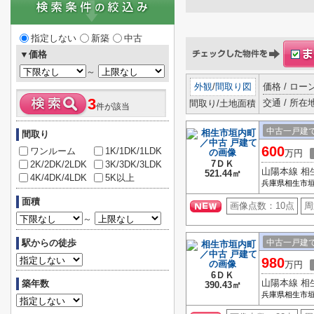
指定しない
新築
中古
▼価格
～
外観
/
間取り図
価格 / ロ
3
交通 / 所在
間取り/土地面積
件が該当
中古一戸建
間取り
600
ワンルーム
1K/1DK/1LDK
万円
7ＤＫ
2K/2DK/2LDK
3K/3DK/3LDK
山陽本線 相
521.44㎡
4K/4DK/4LDK
5K以上
兵庫県相生市
面積
画像点数：
10点
周
～
駅からの徒歩
中古一戸建
980
万円
6ＤＫ
山陽本線 相
築年数
390.43㎡
兵庫県相生市