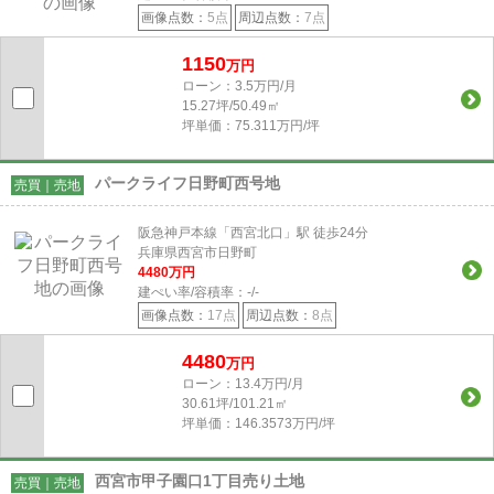
画像点数：
5点
周辺点数：
7点
1150
万円
ローン：3.5万円/月
15.27坪/50.49㎡
坪単価：75.311万円/坪
パークライフ日野町西号地
売買｜売地
阪急神戸本線「西宮北口」駅 徒歩24分
兵庫県西宮市日野町
4480
万円
建ぺい率/容積率：
-/-
画像点数：
17点
周辺点数：
8点
4480
万円
ローン：13.4万円/月
30.61坪/101.21㎡
坪単価：146.3573万円/坪
西宮市甲子園口1丁目売り土地
売買｜売地