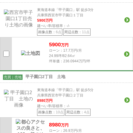
東海道本線「甲子園口」駅 徒歩3分
兵庫県西宮市甲子園口１丁目
5900
万円
建ぺい率/容積率：
-/-
画像点数：
6点
周辺点数：
11点
5900
万円
ローン：17.7万円/月
24.99坪/82.64㎡
坪単価：236.0944万円/坪
甲子園口2丁目 土地
売買｜売地
東海道本線「甲子園口」駅 徒歩5分
兵庫県西宮市甲子園口２丁目
8980
万円
建ぺい率/容積率：
-/-
画像点数：
10点
周辺点数：
4点
8980
万円
ローン：26.9万円/月