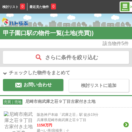
0
0
検討リスト
最近見た物件
甲子園口駅の物件一覧(土地(売買))
該当物件
5
件
さらに条件を絞り込む
チェックした物件をまとめて
お問い合わせ
検討リストに追加
尼崎市南武庫之荘９丁目古家付き土地
売買｜売地
阪急神戸本線「武庫之荘」駅 徒歩19分
兵庫県尼崎市南武庫之荘９丁目
1150
万円
建ぺい率/容積率：
-/-