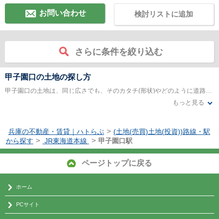
お問い合わせ
検討リストに追加
さらに条件を絞り込む
甲子園口の土地の探し方
甲子園口の土地は、同じ広さでも、そのカタチ(形状)やどのように道路に面しているかによって、家の建築面積や床面積はもちろんのこと、住みやすさにも大きな影響を与えます。また、そうした立地条件は価格にも反映されるものです。それとやはり土地が広いに越したことはありません。しかし、家づくりの資金には限りがあります。まず、最低限どれだけの広さが必要かを決めることが大切です。また、立地条件や法的規制などの制約を確かめて、有効に利用できるかどうか確かめる必要もあります。
もっと見る
土地の広さはもちろんのこと、その形状や方角などは住む人のライフスタイルによって評価が異なります。まずは、図面や地図などを参考にして十分に吟味すると同時に現地へ赴き、生活する場としてふさわしいかどうか一度体感します。敷地の風通しは特に重視します。地元の人へのリサーチするという方法もよいです。長く住んでいるお年寄りの方、畑があれば農家、海辺なら漁師など、日頃から風を肌で感じている方がよく知っているはずです。また、自家用車を利用する方は道路をスムーズに通行できるか、とくに初心者や運転に不慣れな方にとっては自ら確かめてみるのが一番。家の前で車庫入れがしにくいといったことも、日々のストレスとなります。
>
兵庫の不動産・賃貸｜ハトらぶ
(土地(売買)土地(投資))路線・駅
>
>
から探す
JR東海道本線
甲子園口駅
ページトップに戻る
ホーム
PCサイト