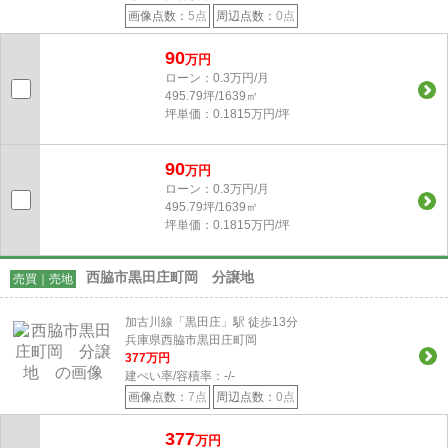
画像点数：
5点
周辺点数：
0点
90
万円
ローン：0.3万円/月
495.79坪/1639㎡
坪単価：0.1815万円/坪
90
万円
ローン：0.3万円/月
495.79坪/1639㎡
坪単価：0.1815万円/坪
西脇市黒田庄町岡 分譲地
売買｜売地
加古川線「黒田庄」駅 徒歩13分
兵庫県西脇市黒田庄町岡
377
万円
建ぺい率/容積率：
-/-
画像点数：
7点
周辺点数：
0点
377
万円