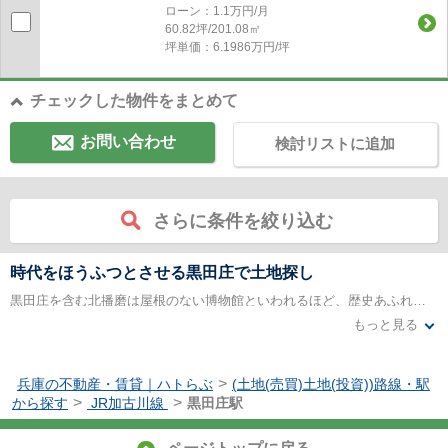
ローン：1.1万円/月
60.82坪/201.08㎡
坪単価：6.1986万円/坪
チェックした物件をまとめて
お問い合わせ
検討リストに追加
さらに条件を絞り込む
時代をほうふつとさせる黒田庄で土地探し
黒田庄を含む北播磨は屋根のない博物館といわれるほど、歴史あふれる場所です。庄の字が示すように昔はそう園だった黒田庄は、時代をほうふつとさせる兵主神社、荘厳寺の多宝塔が今でも貴重な姿をとどめています。豊かな自然、歴史文化、伝統産業、住民の生活そのものまでも含めた有形・無形の地域資源が約190登録され、全長168Kmに及ぶ「日本一長い散歩道」なんていうものまであります。たくさんある中から自分のお気に入りを探してみるのもいいかもしれません。
もっと見る
ほかにもたくさんの四季の花々を断占めるガーデンやその中でコーヒーを楽しめるラウンジなど、いつ行ってものんびり自然を楽しむことのできる土地です。大阪からも車で1時間ほど、高速バスでも1時間半あれば、新大阪、神戸市三宮まで行くことができるアクセスの良さも魅力の一つです。東経135度・北緯35度の交差点があり、ここが「日本列島の中心」に当たることから、「日本のへそ」である西脇市の黒田庄で自分にぴったりの土地を見つけて住んでみませんか。
>
兵庫の不動産・賃貸｜ハトらぶ
(土地(売買)土地(投資))路線・駅
>
>
から探す
JR加古川線
黒田庄駅