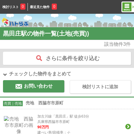
0
0
検討リスト
最近見た物件
黒田庄駅の物件一覧(土地(売買))
該当物件
3
件
さらに条件を絞り込む
チェックした物件をまとめて
お問い合わせ
検討リストに追加
売地 西脇市市原町
売買｜売地
加古川線「黒田庄」駅 徒歩63分
兵庫県西脇市市原町
90
万円
建ぺい率/容積率：
-/-