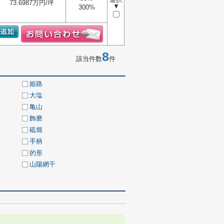
73.6987万円/坪
▼
300%
8
該当件数
件
姫路
大塩
亀山
飾磨
砥堀
手柄
的形
山陽網干