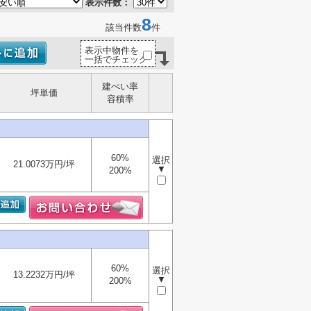
表示件数：
8
該当件数
件
表示中物件を
一括でチェック
建ぺい率
坪単価
容積率
60%
選択
21.0073万円/坪
▼
200%
60%
選択
13.2232万円/坪
▼
200%