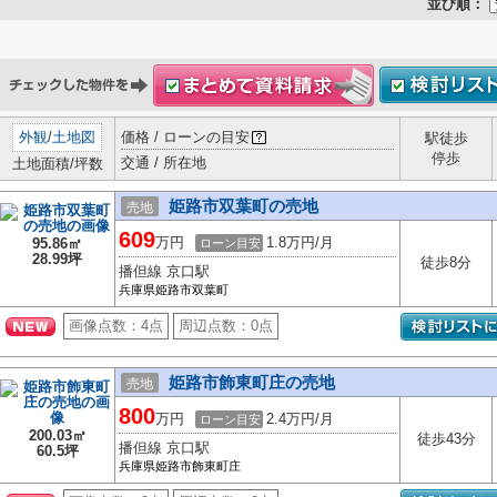
並び順：
外観
/
土地図
価格 / ローンの目安
駅徒歩
停歩
交通 / 所在地
土地面積/坪数
姫路市双葉町の売地
売地
609
万円
1.8万円/月
95.86㎡
ローン目安
28.99坪
徒歩8分
播但線 京口駅
兵庫県姫路市双葉町
画像点数：
4点
周辺点数：
0点
姫路市飾東町庄の売地
売地
800
万円
2.4万円/月
ローン目安
200.03㎡
徒歩43分
播但線 京口駅
60.5坪
兵庫県姫路市飾東町庄