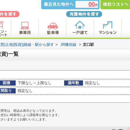
00
件
売買)土地(投資))路線・駅から探す
>
JR播但線
>
京口駅
投資)一覧
面積
下限なし～上限なし
築年数
指定なし
間取り
指定なし
費用等は、税込み表示となっております。
お支払い時期等により課税率が異なります。
ださいますようお願いいたします。