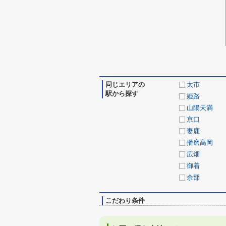
同じエリアの
太市
駅から探す
姫路
山陽天満
京口
妻鹿
播磨高岡
広畑
御着
余部
こだわり条件