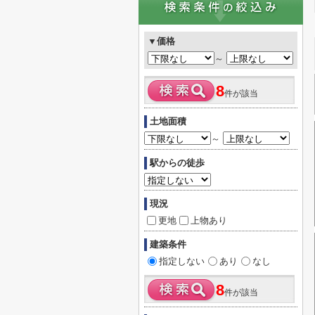
▼価格
～
8
件が該当
土地面積
～
駅からの徒歩
現況
更地
上物あり
建築条件
指定しない
あり
なし
8
件が該当