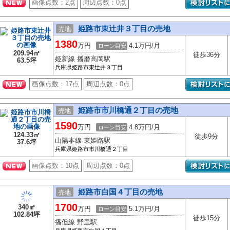
画像点数：
2点
周辺点数：
0点
姫路市東辻井３丁目の売地
売地
1380
万円
4.1万円/月
ローン目安
209.94㎡
徒歩36分
姫新線 播磨高岡駅
63.5坪
兵庫県姫路市東辻井３丁目
画像点数：
17点
周辺点数：
0点
姫路市市川橋通２丁目の売地
売地
1590
万円
4.8万円/月
ローン目安
124.33㎡
徒歩9分
山陽本線 東姫路駅
37.6坪
兵庫県姫路市市川橋通２丁目
画像点数：
10点
周辺点数：
0点
姫路市白国４丁目の売地
売地
1700
340㎡
万円
5.1万円/月
ローン目安
102.84坪
徒歩15分
播但線 野里駅