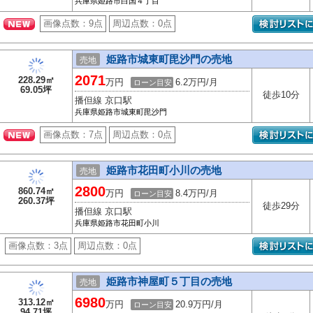
兵庫県姫路市白国４丁目
画像点数：
9点
周辺点数：
0点
姫路市城東町毘沙門の売地
売地
2071
228.29㎡
万円
6.2万円/月
ローン目安
69.05坪
徒歩10分
播但線 京口駅
兵庫県姫路市城東町毘沙門
画像点数：
7点
周辺点数：
0点
姫路市花田町小川の売地
売地
2800
860.74㎡
万円
8.4万円/月
ローン目安
260.37坪
徒歩29分
播但線 京口駅
兵庫県姫路市花田町小川
画像点数：
3点
周辺点数：
0点
姫路市神屋町５丁目の売地
売地
6980
313.12㎡
万円
20.9万円/月
ローン目安
94.71坪