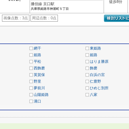
徒歩8分
播但線 京口駅
兵庫県姫路市神屋町５丁目
画像点数：
3点
周辺点数：
0点
網干
東姫路
姫路
姫路
平松
はりま勝原
西飾磨
飾磨
英賀保
白浜の宮
野里
仁豊野
夢前川
ひめじ別所
山陽姫路
八家
溝口