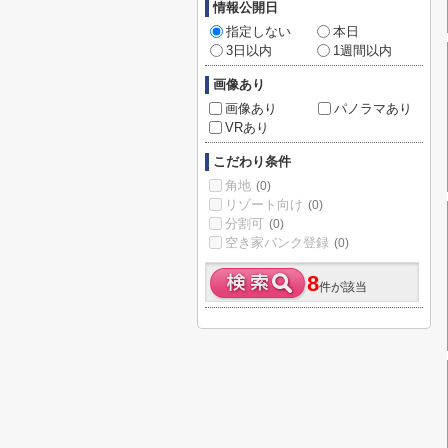
情報公開日
指定しない
本日
3日以内
1週間以内
画像あり
画像あり
パノラマあり
VRあり
こだわり条件
角地
(0)
リゾート向け
(0)
分割可
(0)
空き家バンク登録
(0)
8
件が該当