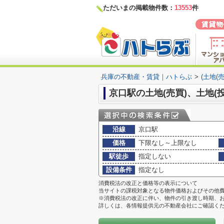
ただいまの掲載物件数：
13553
件
兵庫の不動産・賃貸｜ハトらぶ
>
(土地(
京口駅の土地(売買)、土地(
沿線
京口駅
価格
下限なし～上限なし
駅徒歩
指定しない
設備条件
指定なし
消費税法の改正と価格等の表示について
当サイトの課税対象となる物件価格およびその他
※消費税法の改正に伴い、物件の引き渡し時期、
詳しくは、各情報提供元の不動産会社にご確認く