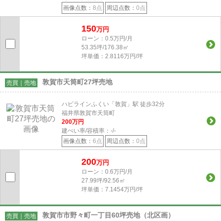
画像点数：
8点
周辺点数：
0点
150
万円
ローン：0.5万円/月
53.35坪/176.38㎡
坪単価：2.8116万円/坪
敦賀市天筒町27坪売地
売買｜売地
ハピラインふくい「敦賀」駅 徒歩32分
福井県敦賀市天筒町
200
万円
建ぺい率/容積率：
-/-
画像点数：
6点
周辺点数：
0点
200
万円
ローン：0.6万円/月
27.99坪/92.56㎡
坪単価：7.1454万円/坪
敦賀市市野々町一丁目60坪売地（北区画）
売買｜売地