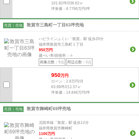
101.82坪/336.62㎡
坪単価：6.7766万円/坪
敦賀市三島町一丁目63坪売地
売買｜売地
ハピラインふくい「敦賀」駅 徒歩20分
福井県敦賀市三島町１丁目
950
万円
建ぺい率/容積率：
-/-
画像点数：
9点
周辺点数：
0点
950
万円
ローン：2.9万円/月
63.99坪/211.57㎡
坪単価：14.846万円/坪
敦賀市舞崎町69坪売地
売買｜売地
北陸本線「敦賀」駅 徒歩12分
福井県敦賀市舞崎町
1100
万円