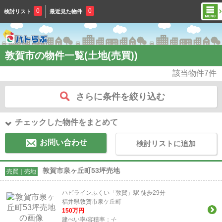
0
0
検討リスト
最近見た物件
敦賀市の物件一覧(土地(売買))
該当物件
7
件
さらに条件を絞り込む
チェックした物件をまとめて
お問い合わせ
検討リストに追加
敦賀市泉ヶ丘町53坪売地
売買｜売地
ハピラインふくい「敦賀」駅 徒歩29分
福井県敦賀市泉ケ丘町
150
万円
建ぺい率/容積率：
-/-