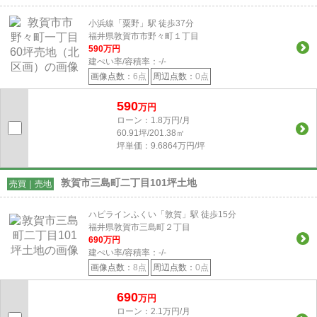
小浜線「粟野」駅 徒歩37分
福井県敦賀市市野々町１丁目
590
万円
建ぺい率/容積率：
-/-
画像点数：
6点
周辺点数：
0点
590
万円
ローン：1.8万円/月
60.91坪/201.38㎡
坪単価：9.6864万円/坪
敦賀市三島町二丁目101坪土地
売買｜売地
ハピラインふくい「敦賀」駅 徒歩15分
福井県敦賀市三島町２丁目
690
万円
建ぺい率/容積率：
-/-
画像点数：
8点
周辺点数：
0点
690
万円
ローン：2.1万円/月