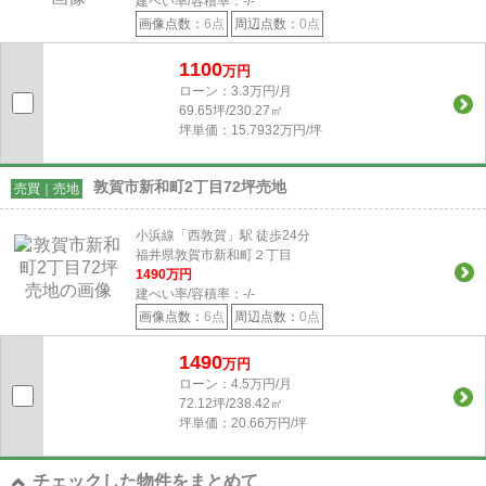
建ぺい率/容積率：
-/-
画像点数：
6点
周辺点数：
0点
1100
万円
ローン：3.3万円/月
69.65坪/230.27㎡
坪単価：15.7932万円/坪
敦賀市新和町2丁目72坪売地
売買｜売地
小浜線「西敦賀」駅 徒歩24分
福井県敦賀市新和町２丁目
1490
万円
建ぺい率/容積率：
-/-
画像点数：
6点
周辺点数：
0点
1490
万円
ローン：4.5万円/月
72.12坪/238.42㎡
坪単価：20.66万円/坪
チェックした物件をまとめて