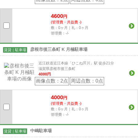
4600
円
(管理費・共益費 -)
敷：0ヶ月｜礼：0ヶ月
管理費：-/-
彦根市後三条町 K 月極駐車場
賃貸｜駐車場
近江鉄道近江本線「ひこね芹川」駅 徒歩21分
滋賀県彦根市後三条町
4000
円
画像点数：
2点
周辺点数：
0点
4000
円
(管理費・共益費 -)
敷：0ヶ月｜礼：0ヶ月
管理費：-/-
中嶋駐車場
賃貸｜駐車場