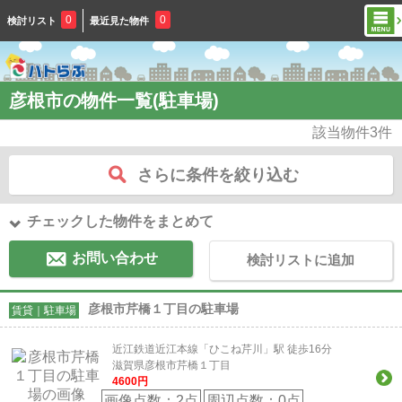
0
0
検討リスト
最近見た物件
彦根市の物件一覧(駐車場)
該当物件
3
件
さらに条件を絞り込む
チェックした物件をまとめて
お問い合わせ
検討リストに追加
彦根市芹橋１丁目の駐車場
賃貸｜駐車場
近江鉄道近江本線「ひこね芹川」駅 徒歩16分
滋賀県彦根市芹橋１丁目
4600
円
画像点数：
2点
周辺点数：
0点