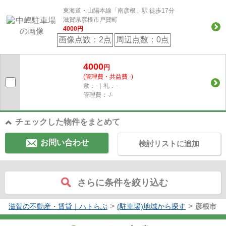
東海道・山陽本線「南彦根」駅 徒歩17分
滋賀県彦根市戸賀町
4000
円
画像点数：
2点
周辺点数：
0点
4000
円
(管理費・共益費 -)
敷：-｜礼：-
管理費：-/-
チェックした物件をまとめて
お問い合わせ
検討リストに追加
さらに条件を絞り込む
>
>
滋賀の不動産・賃貸｜ハトらぶ
(駐車場)地域から探す
彦根市