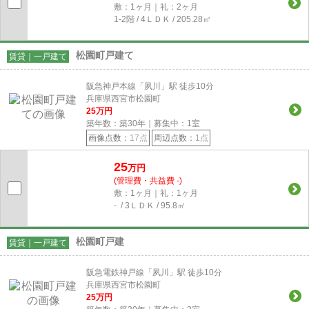
敷：1ヶ月｜礼：2ヶ月
1-2階 / 4ＬＤＫ / 205.28㎡
松園町戸建て
賃貸｜一戸建て
阪急神戸本線「夙川」駅 徒歩10分
兵庫県西宮市松園町
25
万円
築年数：築30年｜募集中：
1
室
画像点数：
17点
周辺点数：
1点
25
万円
(管理費・共益費 -)
敷：1ヶ月｜礼：1ヶ月
- / 3ＬＤＫ / 95.8㎡
松園町戸建
賃貸｜一戸建て
阪急電鉄神戸線「夙川」駅 徒歩10分
兵庫県西宮市松園町
25
万円