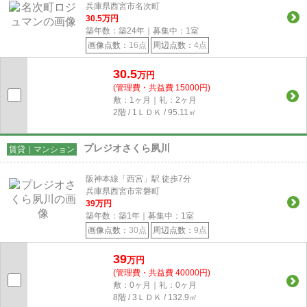
兵庫県西宮市名次町
30.5
万円
築年数：築24年｜募集中：
1
室
画像点数：
16点
周辺点数：
4点
30.5
万円
(管理費・共益費 15000円)
敷：1ヶ月｜礼：2ヶ月
2階 / 1ＬＤＫ / 95.11㎡
プレジオさくら夙川
賃貸｜マンション
阪神本線「西宮」駅 徒歩7分
兵庫県西宮市常磐町
39
万円
築年数：築1年｜募集中：
1
室
画像点数：
30点
周辺点数：
9点
39
万円
(管理費・共益費 40000円)
敷：0ヶ月｜礼：0ヶ月
8階 / 3ＬＤＫ / 132.9㎡