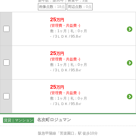
築年数：築30年｜募集中：
3
室
画像点数：
18点
周辺点数：
0点
25
万円
(管理費・共益費 -)
敷：1ヶ月｜礼：0ヶ月
- / 3ＬＤＫ / 95.8㎡
25
万円
(管理費・共益費 -)
敷：1ヶ月｜礼：0ヶ月
- / 3ＬＤＫ / 95.8㎡
25
万円
(管理費・共益費 -)
敷：1ヶ月｜礼：0ヶ月
- / 3ＬＤＫ / 95.8㎡
名次町ロジュマン
賃貸｜マンション
阪急甲陽線「苦楽園口」駅 徒歩10分