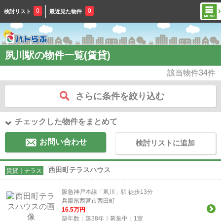
0
0
検討リスト
最近見た物件
夙川駅の物件一覧(賃貸)
該当物件
34
件
さらに条件を絞り込む
チェックした物件をまとめて
お問い合わせ
検討リストに追加
西田町テラスハウス
賃貸｜テラス
阪急神戸本線「夙川」駅 徒歩13分
兵庫県西宮市西田町
16.5
万円
築年数：築38年｜募集中：
1
室