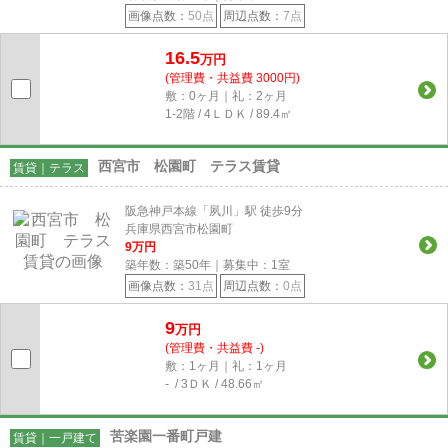
画像点数：
50点
周辺点数：
7点
16.5
万円
(管理費・共益費 3000円)
敷：0ヶ月｜礼：2ヶ月
1-2階 / 4ＬＤＫ / 89.4㎡
西宮市 松園町 テラス賃貸
賃貸｜テラス
阪急神戸本線「夙川」駅 徒歩9分
兵庫県西宮市松園町
9
万円
築年数：築50年｜募集中：
1
室
画像点数：
31点
周辺点数：
0点
9
万円
(管理費・共益費 -)
敷：1ヶ月｜礼：1ヶ月
- / 3ＤＫ / 48.66㎡
苦楽園一番町戸建
賃貸｜一戸建て