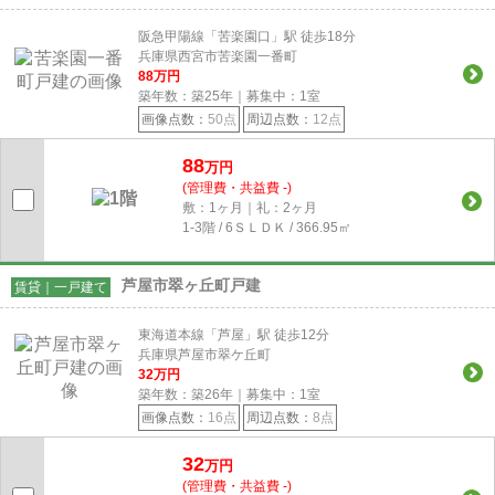
阪急甲陽線「苦楽園口」駅 徒歩18分
兵庫県西宮市苦楽園一番町
88
万円
築年数：築25年｜募集中：
1
室
画像点数：
50点
周辺点数：
12点
88
万円
(管理費・共益費 -)
敷：1ヶ月｜礼：2ヶ月
1-3階 / 6ＳＬＤＫ / 366.95㎡
芦屋市翠ヶ丘町戸建
賃貸｜一戸建て
東海道本線「芦屋」駅 徒歩12分
兵庫県芦屋市翠ケ丘町
32
万円
築年数：築26年｜募集中：
1
室
画像点数：
16点
周辺点数：
8点
32
万円
(管理費・共益費 -)