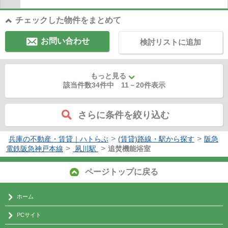
チェックした物件をまとめて
お問い合わせ
検討リストに追加
もっと見る
該当件数34件中
11
－
20
件表示
さらに条件を絞り込む
>
>
兵庫の不動産・賃貸｜ハトらぶ
(賃貸)路線・駅から探す
阪急
>
>
電鉄阪急神戸本線
夙川駅
追焚機能浴室
ページトップに戻る
ホーム
PCサイト