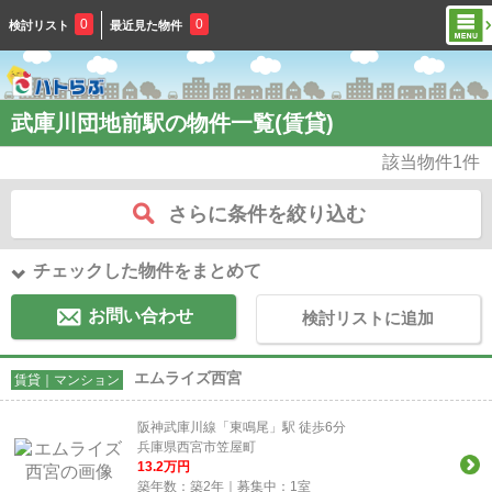
0
0
検討リスト
最近見た物件
武庫川団地前駅の物件一覧(賃貸)
該当物件
1
件
さらに条件を絞り込む
チェックした物件をまとめて
お問い合わせ
検討リストに追加
エムライズ西宮
賃貸｜マンション
阪神武庫川線「東鳴尾」駅 徒歩6分
兵庫県西宮市笠屋町
13.2
万円
築年数：築2年｜募集中：
1
室