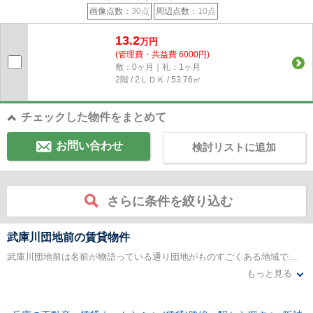
画像点数：
30点
周辺点数：
10点
13.2
万円
(管理費・共益費 6000円)
敷：0ヶ月｜礼：1ヶ月
2階 / 2ＬＤＫ / 53.76㎡
チェックした物件をまとめて
お問い合わせ
検討リストに追加
さらに条件を絞り込む
武庫川団地前の賃貸物件
武庫川団地前は名前が物語っている通り団地がものすごくある地域です。ですのでマンションがものすごくあります。運営しているのも民間のものから社団法人のものまで様々な物件が数多く存在しております。また、大きな大学が近所にあるので学生さんが非常に多く住んでいる地域です。それゆえ賃貸マンションの物件が非常に人気があるのです。学生さんがターゲットですので家賃の相場も学生さんにとって優しい設定ですので学生さん以外の方にも人気があります。
もっと見る
武庫川団地前周辺は大きなショッピングモールもありますしスーパーマーケットやホームセンター、ドラッグストアに病院もあり生活をする上で困るようなことはありません。あと温泉がわき出ているのもこの地域の特色です。電車やバスが整備されているので都心へも比較的交通アクセスが良いのでとても便利です。それに野球の人気球団の球場が近所にあるので、それを目当てに住む人もすくなくありません。この地域で賃貸マンションを借りて生活をするのも悪くないと思える地域です。