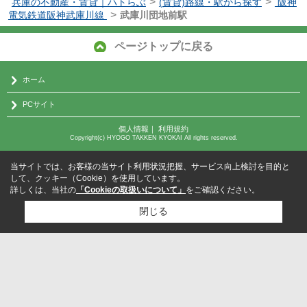
>
>
兵庫の不動産・賃貸｜ハトらぶ
(賃貸)路線・駅から探す
阪神
>
電気鉄道阪神武庫川線
武庫川団地前駅
ページトップに戻る
ホーム
PCサイト
個人情報
｜
利用規約
Copyright(c) HYOGO TAKKEN KYOKAI All rights reserved.
当サイトでは、お客様の当サイト利用状況把握、サービス向上検討を目的と
して、クッキー（Cookie）を使用しています。
詳しくは、当社の
「Cookieの取扱いについて」
をご確認ください。
閉じる
検討リスト追加
お問い合わせ