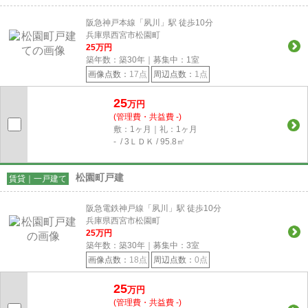
阪急神戸本線「夙川」駅 徒歩10分
兵庫県西宮市松園町
25
万円
築年数：築30年｜募集中：
1
室
画像点数：
17点
周辺点数：
1点
25
万円
(管理費・共益費 -)
敷：1ヶ月｜礼：1ヶ月
- / 3ＬＤＫ / 95.8㎡
松園町戸建
賃貸｜一戸建て
阪急電鉄神戸線「夙川」駅 徒歩10分
兵庫県西宮市松園町
25
万円
築年数：築30年｜募集中：
3
室
画像点数：
18点
周辺点数：
0点
25
万円
(管理費・共益費 -)