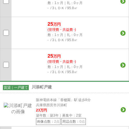
敷：1ヶ月｜礼：0ヶ月
- / 3ＬＤＫ / 95.8㎡
25
万円
(管理費・共益費 -)
敷：1ヶ月｜礼：0ヶ月
- / 3ＬＤＫ / 95.8㎡
25
万円
(管理費・共益費 -)
敷：1ヶ月｜礼：0ヶ月
- / 3ＬＤＫ / 95.8㎡
川添町戸建
賃貸｜一戸建て
阪神電鉄本線「香櫨園」駅 徒歩8分
兵庫県西宮市川添町
23
万円
築年数：築3年｜募集中：
2
室
画像点数：
2点
周辺点数：
0点