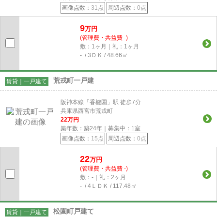
画像点数：
31点
周辺点数：
0点
9
万円
(管理費・共益費 -)
敷：1ヶ月｜礼：1ヶ月
- / 3ＤＫ / 48.66㎡
荒戎町一戸建
賃貸｜一戸建て
阪神本線「香櫨園」駅 徒歩7分
兵庫県西宮市荒戎町
22
万円
築年数：築24年｜募集中：
1
室
画像点数：
15点
周辺点数：
0点
22
万円
(管理費・共益費 -)
敷：-｜礼：2ヶ月
- / 4ＬＤＫ / 117.48㎡
松園町戸建て
賃貸｜一戸建て