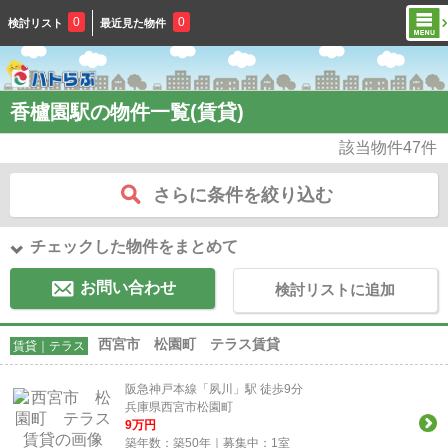
0
0
検討リスト
最近見た物件
香櫨園駅の物件一覧(賃貸)
該当物件
47
件
さらに条件を絞り込む
チェックした物件をまとめて
お問い合わせ
検討リストに追加
西宮市 松園町 テラス賃貸
賃貸｜テラス
阪急神戸本線「夙川」駅 徒歩9分
兵庫県西宮市松園町
9
万円
築年数：築50年｜募集中：
1
室