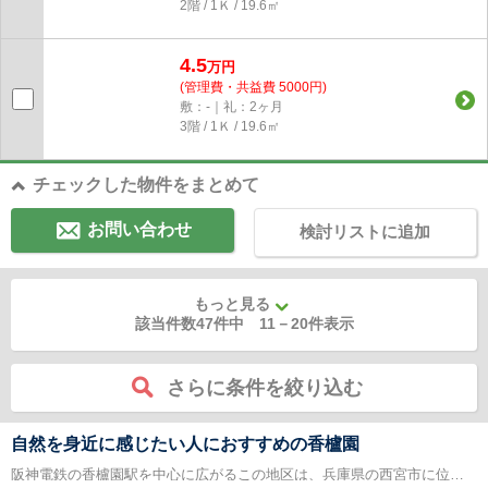
2階 / 1Ｋ / 19.6㎡
4.5
万円
(管理費・共益費 5000円)
敷：-｜礼：2ヶ月
3階 / 1Ｋ / 19.6㎡
チェックした物件をまとめて
お問い合わせ
検討リストに追加
もっと見る
該当件数47件中
11
－
20
件表示
さらに条件を絞り込む
自然を身近に感じたい人におすすめの香櫨園
阪神電鉄の香櫨園駅を中心に広がるこの地区は、兵庫県の西宮市に位置し、高級住宅街として有名な芦屋市に隣接している。駅の周辺には、マンションやアパートなどの賃貸物件が多い。落ち着いた住宅街として知られるこの地域には、学校などの各種教育機関がいくつもあるため、アットホームな雰囲気が漂っている。国道43号線や臨港線沿いには、ショッピングセンターや飲食店も多く、徒歩および自転車で生活のすべてを十分まかなうことが出来る。