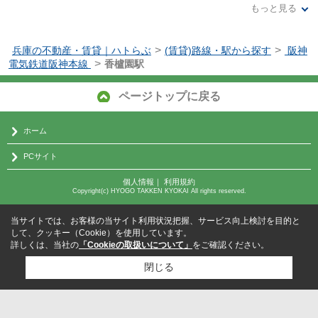
もっと見る
桜の時期には各地から観光客が訪れる夙川が南北に流れており、川を下っていくと西宮浜にたどり着く。夙川や西宮浜の近辺には公園や散歩道などが整備されていて、休日には多くの人でにぎわっている。香櫨園地区の賃貸物件は、生活するのに便利な阪神間に住みながら、自然も身近に感じたいという人に特におすすめである。わざわざウォーキングやジョギングをしに来るという人もいるほどなので、スポーツが趣味という人もぜひ一度検討してみて欲しい。
>
>
兵庫の不動産・賃貸｜ハトらぶ
(賃貸)路線・駅から探す
阪神
>
電気鉄道阪神本線
香櫨園駅
ページトップに戻る
ホーム
PCサイト
個人情報
｜
利用規約
Copyright(c) HYOGO TAKKEN KYOKAI All rights reserved.
当サイトでは、お客様の当サイト利用状況把握、サービス向上検討を目的と
して、クッキー（Cookie）を使用しています。
詳しくは、当社の
「Cookieの取扱いについて」
をご確認ください。
閉じる