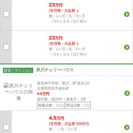
23
万円
(管理費・共益費 -)
敷：1ヶ月｜礼：0ヶ月
- / 3ＳＬＤＫ / 117.45㎡
23
万円
(管理費・共益費 -)
敷：1ヶ月｜礼：0ヶ月
- / 3ＳＬＤＫ / 117.45㎡
夙川チェリーハウス
賃貸｜マンション
阪急神戸本線「夙川」駅 徒歩1分
兵庫県西宮市相生町
4.5
万円
築年数：築29年｜募集中：
2
室
画像点数：
16点
周辺点数：
0点
4.5
万円
(管理費・共益費 5000円)
敷：-｜礼：2ヶ月