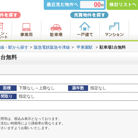
00
件
路線・駅から探す
>
阪急電鉄阪急今津線
>
甲東園駅
>
駐車場1台無料
1台無料
面積
下限なし～上限なし
築年数
指定なし
間取り
指定なし
費用等は、税込み表示となっております。
お支払い時期等により課税率が異なります。
ださいますようお願いいたします。