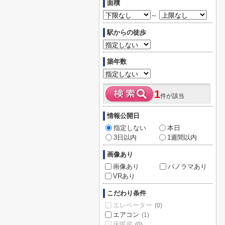
面積
～
駅からの徒歩
築年数
1
件が該当
情報公開日
指定しない
本日
3日以内
1週間以内
画像あり
画像あり
パノラマあり
VRあり
こだわり条件
エレベーター
(0)
エアコン
(1)
床暖房
(0)