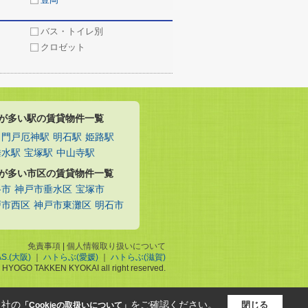
バス・トイレ別
クロゼット
が多い駅の賃貸物件一覧
門戸厄神駅
明石駅
姫路駅
垂水駅
宝塚駅
中山寺駅
が多い市区の賃貸物件一覧
路市
神戸市垂水区
宝塚市
戸市西区
神戸市東灘区
明石市
免責事項
|
個人情報取り扱いについて
AS.(大阪)
｜
ハトらぶ(愛媛)
｜
ハトらぶ(滋賀)
c) HYOGO TAKKEN KYOKAI all right reserved.
当社の
をご確認ください。
閉じる
「Cookieの取扱いについて」