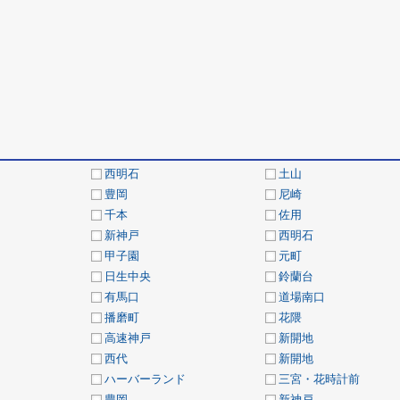
西明石
土山
豊岡
尼崎
千本
佐用
新神戸
西明石
甲子園
元町
日生中央
鈴蘭台
有馬口
道場南口
播磨町
花隈
高速神戸
新開地
西代
新開地
ハーバーランド
三宮・花時計前
豊岡
新神戸