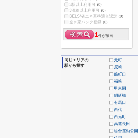
3駅以上利用可
(0)
3沿線以上利用可
(0)
BELS/省エネ基準適合認定
(0)
空き家バンク登録
(0)
1
件が該当
同じエリアの
元町
駅から探す
尼崎
船町口
福崎
甲東園
絹延橋
有馬口
西代
西元町
高速長田
総合運動公園
佐用