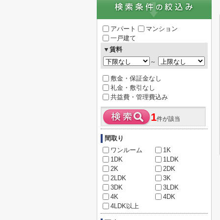
アパート
マンション
一戸建て
▼賃料
～
敷金・保証金なし
礼金・敷引なし
共益費・管理費込み
1
件が該当
間取り
ワンルーム
1K
1DK
1LDK
2K
2DK
2LDK
3K
3DK
3LDK
4K
4DK
4LDK以上