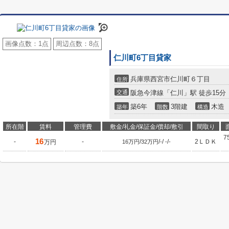
画像点数：
1点
周辺点数：
8点
仁川町6丁目貸家
兵庫県西宮市仁川町６丁目
住所
交通
阪急今津線「仁川」駅 徒歩15分
築6年
3階建
木造
築年
階数
構造
所在階
賃料
管理費
敷金/礼金/保証金/償却/敷引
間取り
7
16
-
-
/
/
/
/
2ＬＤＫ
万円
16万円
32万円
-
-
-