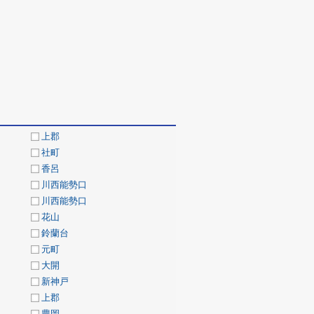
上郡
社町
香呂
川西能勢口
川西能勢口
花山
鈴蘭台
元町
大開
新神戸
上郡
豊岡