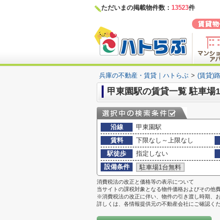
ただいまの掲載物件数：
13523
件
兵庫の不動産・賃貸｜ハトらぶ
>
(賃貸)
甲東園駅の賃貸一覧 駐車場
沿線
甲東園駅
賃料
下限なし～上限なし
駅徒歩
指定しない
設備条件
駐車場1台無料
消費税法の改正と価格等の表示について
当サイトの課税対象となる物件価格およびその他
※消費税法の改正に伴い、物件の引き渡し時期、
詳しくは、各情報提供元の不動産会社にご確認く