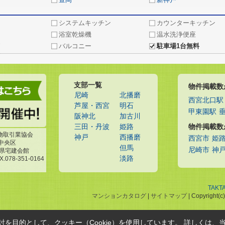
システムキッチン
カウンターキッチン
浴室乾燥機
温水洗浄便座
バルコニー
駐車場1台無料
支部一覧
物件掲載数
尼崎
北播磨
西宮北口駅
芦屋・西宮
明石
甲東園駅
阪神北
加古川
物件掲載数
三田・丹波
姫路
物取引業協会
神戸
西播磨
西宮市
姫
市中央区
但馬
尼崎市
神
庫県宅建会館
淡路
X.078-351-0164
TAKT
マンションカタログ
|
サイトマップ
| Copyright(
を目的として、クッキー（Cookie）を使用しています。
詳しくは、