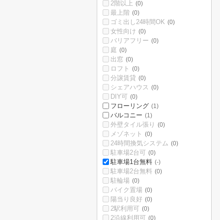
2階以上
(0)
最上階
(0)
ゴミ出し24時間OK
(0)
女性向け
(0)
バリアフリー
(0)
庭
(0)
出窓
(0)
ロフト
(0)
分譲賃貸
(0)
シェアハウス
(0)
DIY可
(0)
フローリング
(1)
バルコニー
(1)
外壁タイル張り
(0)
メゾネット
(0)
24時間換気システム
(0)
駐車場2台可
(0)
駐車場1台無料
(-)
駐車場2台無料
(0)
駐輪場
(0)
バイク置場
(0)
陽当り良好
(0)
2駅利用可
(0)
2沿線利用可
(0)