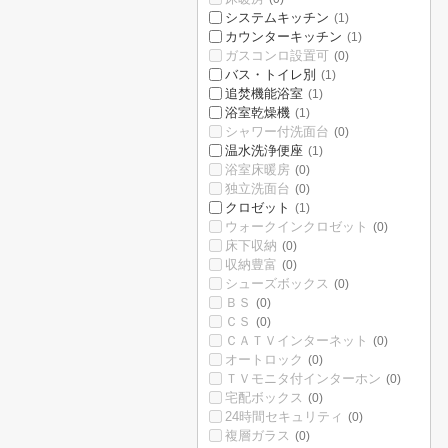
システムキッチン
(1)
カウンターキッチン
(1)
ガスコンロ設置可
(0)
バス・トイレ別
(1)
追焚機能浴室
(1)
浴室乾燥機
(1)
シャワー付洗面台
(0)
温水洗浄便座
(1)
浴室床暖房
(0)
独立洗面台
(0)
クロゼット
(1)
ウォークインクロゼット
(0)
床下収納
(0)
収納豊富
(0)
シューズボックス
(0)
ＢＳ
(0)
ＣＳ
(0)
ＣＡＴＶインターネット
(0)
オートロック
(0)
ＴＶモニタ付インターホン
(0)
宅配ボックス
(0)
24時間セキュリティ
(0)
複層ガラス
(0)