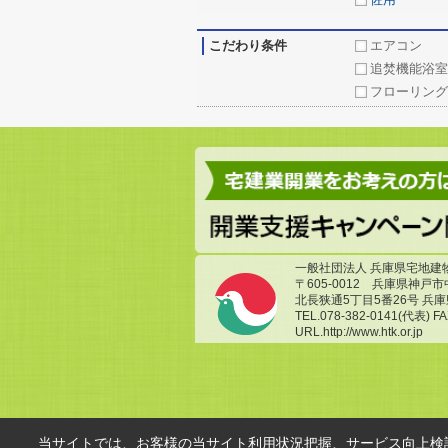
こだわり条件
エアコン
追焚機能浴室
フローリング
一般社団法人 兵庫県宅地建
〒605-0012 兵庫県神戸
北長狭通5丁目5番26号 兵
TEL.078-382-0141(代表) FA
URL.http://www.htk.or.jp
当サイトでは、お客様の当サイト利用状況把握、サービス向上検討