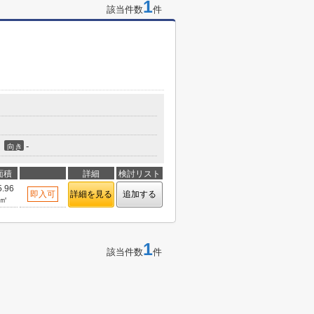
1
該当件数
件
-
向き
面積
詳細
検討リスト
5.96
即入可
詳細を見る
追加する
㎡
1
該当件数
件