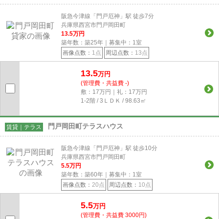
阪急今津線「門戸厄神」駅 徒歩7分
兵庫県西宮市門戸岡田町
13.5
万円
築年数：築25年｜募集中：
1
室
画像点数：
1点
周辺点数：
13点
13.5
万円
(管理費・共益費 -)
敷：17万円｜礼：17万円
1-2階 / 3ＬＤＫ / 98.63㎡
門戸岡田町テラスハウス
賃貸｜テラス
阪急今津線「門戸厄神」駅 徒歩10分
兵庫県西宮市門戸岡田町
5.5
万円
築年数：築60年｜募集中：
1
室
画像点数：
20点
周辺点数：
10点
5.5
万円
(管理費・共益費 3000円)