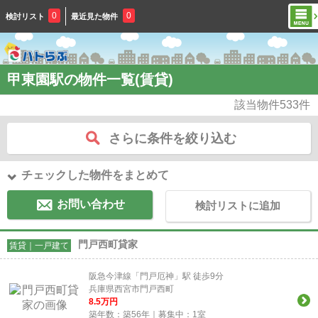
0
0
検討リスト
最近見た物件
甲東園駅の物件一覧(賃貸)
該当物件
533
件
さらに条件を絞り込む
チェックした物件をまとめて
お問い合わせ
検討リストに追加
門戸西町貸家
賃貸｜一戸建て
阪急今津線「門戸厄神」駅 徒歩9分
兵庫県西宮市門戸西町
8.5
万円
築年数：築56年｜募集中：
1
室