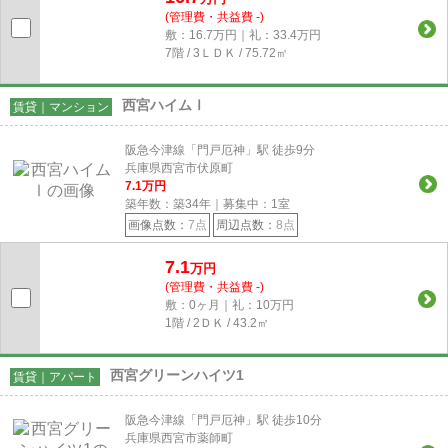
(管理費・共益費 -)
敷：16.7万円｜礼：33.4万円
7階 / 3ＬＤＫ / 75.72㎡
西宮ハイムⅠ
賃貸｜マンション
阪急今津線「門戸厄神」駅 徒歩9分
兵庫県西宮市伏原町
7.1
万円
築年数：築34年｜募集中：
1
室
画像点数：
7点
周辺点数：
8点
7.1
万円
(管理費・共益費 -)
敷：0ヶ月｜礼：10万円
1階 / 2ＤＫ / 43.2㎡
西宮グリーンハイツ1
賃貸｜アパート
阪急今津線「門戸厄神」駅 徒歩10分
兵庫県西宮市薬師町