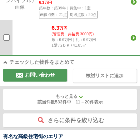
6.3
万円
築年数：築39年｜募集中：
1
室
画像点数：
21点
周辺点数：
20点
6.3
万円
(管理費・共益費 3000円)
敷：6.6万円｜礼：6.6万円
1階 / 2ＤＫ / 41.85㎡
チェックした物件をまとめて
お問い合わせ
検討リストに追加
もっと見る
該当件数533件中
11
－
20
件表示
さらに条件を絞り込む
有名な高級住宅街のエリア