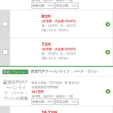
築年数：築52年｜募集中：
2
室
画像点数：
19点
周辺点数：
12点
8
万円
(管理費・共益費 8500円)
敷：10万円｜礼：20万円
5階 / 3ＤＫ / 59.65㎡
7
万円
(管理費・共益費 8500円)
敷：10万円｜礼：20万円
6階 / 2ＤＫ / 49.56㎡
西宮門戸アーバンライフ パーク・ヴィレ
賃貸｜マンション
阪急今津線「門戸厄神」駅 徒歩5分
兵庫県西宮市野間町
16.7
万円
築年数：築23年｜募集中：
1
室
画像点数：
30点
周辺点数：
13点
16.7
万円