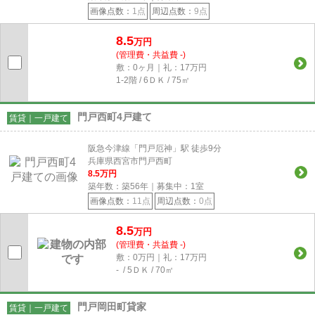
画像点数：
1点
周辺点数：
9点
8.5
万円
(管理費・共益費 -)
敷：0ヶ月｜礼：17万円
1-2階 / 6ＤＫ / 75㎡
門戸西町4戸建て
賃貸｜一戸建て
阪急今津線「門戸厄神」駅 徒歩9分
兵庫県西宮市門戸西町
8.5
万円
築年数：築56年｜募集中：
1
室
画像点数：
11点
周辺点数：
0点
8.5
万円
(管理費・共益費 -)
敷：0万円｜礼：17万円
- / 5ＤＫ / 70㎡
門戸岡田町貸家
賃貸｜一戸建て