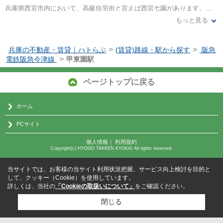
兵庫県西宮市内において、高級住宅街と言えば西宮七園があります。その一角を担っているのが、甲東園です。甲東園は、私鉄電車が走っており、その沿線沿いは財界人や文化人が多く住んでいることで知られています。ゆえに、戸建て物件が多い閑静な住宅街ですが、賃貸マンションも増えています。なぜなら、周辺地域には関西の有名大学があり、全国からたくさんの学生が集まって来るからです。したがって、学生向けの単身マンションが多いです。
もっと見る
家賃相場は、学生向けの物件ならばあまり高くありません。しかし、ファミリー向けの高層マンションや敷地が広い物件ならば、家賃は高い傾向にあります。なぜなら、人気の高級住宅街なので、住みたいという人が多いからです。また、大阪の都心部や神戸の繁華街へもアクセスしやすく、治安も良好なので、築年数が経っている物件でなければ、安い家賃はあまりありません。ゆえに、高級志向の人や、景観が綺麗な人気のエリアに住みたい人に適しています。
>
>
兵庫の不動産・賃貸｜ハトらぶ
(賃貸)路線・駅から探す
阪急
>
電鉄阪急今津線
甲東園駅
ページトップに戻る
ホーム
PCサイト
個人情報
｜
利用規約
Copyright(c) HYOGO TAKKEN KYOKAI All rights reserved.
当サイトでは、お客様の当サイト利用状況把握、サービス向上検討を目的と
して、クッキー（Cookie）を使用しています。
詳しくは、当社の
「Cookieの取扱いについて」
をご確認ください。
閉じる