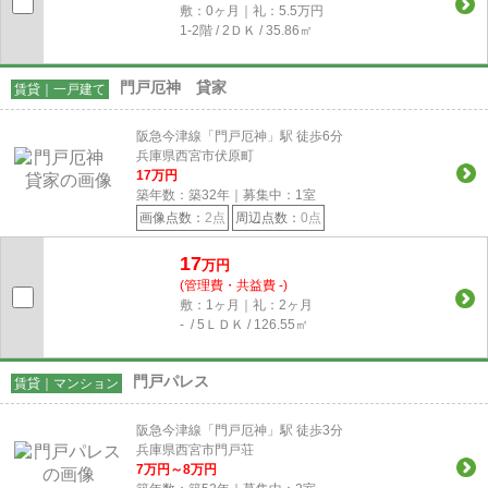
敷：0ヶ月｜礼：5.5万円
1-2階 / 2ＤＫ / 35.86㎡
門戸厄神 貸家
賃貸｜一戸建て
阪急今津線「門戸厄神」駅 徒歩6分
兵庫県西宮市伏原町
17
万円
築年数：築32年｜募集中：
1
室
画像点数：
2点
周辺点数：
0点
17
万円
(管理費・共益費 -)
敷：1ヶ月｜礼：2ヶ月
- / 5ＬＤＫ / 126.55㎡
門戸パレス
賃貸｜マンション
阪急今津線「門戸厄神」駅 徒歩3分
兵庫県西宮市門戸荘
7
万円～
8
万円