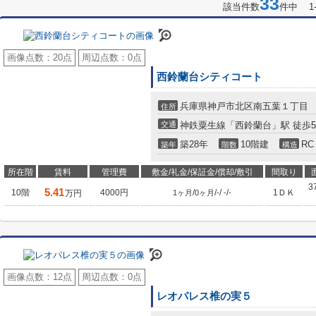
33
該当件数
件中 1
画像点数：
20点
周辺点数：
0点
西鈴蘭台シティコート
兵庫県神戸市北区南五葉１丁目
住所
交通
神鉄粟生線「西鈴蘭台」駅 徒歩
築28年
10階建
RC
築年
階数
構造
所在階
賃料
管理費
敷金/礼金/保証金/償却/敷引
間取り
3
5.41
10階
4000円
/
/
/
/
1ＤＫ
万円
1ヶ月
0ヶ月
-
-
-
画像点数：
12点
周辺点数：
0点
レオパレス椎の実５