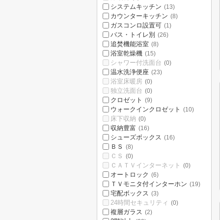
システムキッチン
(13)
カウンターキッチン
(8)
ガスコンロ設置可
(1)
バス・トイレ別
(26)
追焚機能浴室
(8)
浴室乾燥機
(15)
シャワー付洗面台
(0)
温水洗浄便座
(23)
浴室床暖房
(0)
独立洗面台
(0)
クロゼット
(9)
ウォークインクロゼット
(10)
床下収納
(0)
収納豊富
(16)
シューズボックス
(16)
ＢＳ
(8)
ＣＳ
(0)
ＣＡＴＶインターネット
(0)
オートロック
(6)
ＴＶモニタ付インターホン
(19)
宅配ボックス
(3)
24時間セキュリティ
(0)
複層ガラス
(2)