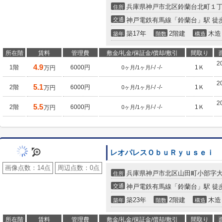
兵庫県神戸市北区鈴蘭台北町１
住所
交通
神戸電鉄有馬線「鈴蘭台」駅 徒
築17年
2階建
木造
築年
階数
構造
所在階
賃料
管理費
敷金/礼金/保証金/償却/敷引
間取り
2
4.9
1階
6000円
/
/
/
/
1Ｋ
万円
0ヶ月
1ヶ月
-
-
-
2
5.1
2階
6000円
/
/
/
/
1Ｋ
万円
0ヶ月
1ヶ月
-
-
-
2
5.5
2階
6000円
/
/
/
/
1Ｋ
万円
0ヶ月
1ヶ月
-
-
-
レオパレスＯｂｕＲｙｕｓｅｉ
画像点数：
14点
周辺点数：
0点
兵庫県神戸市北区山田町小部字
住所
交通
神戸電鉄有馬線「鈴蘭台」駅 徒歩
築23年
2階建
木造
築年
階数
構造
所在階
賃料
管理費
敷金/礼金/保証金/償却/敷引
間取り