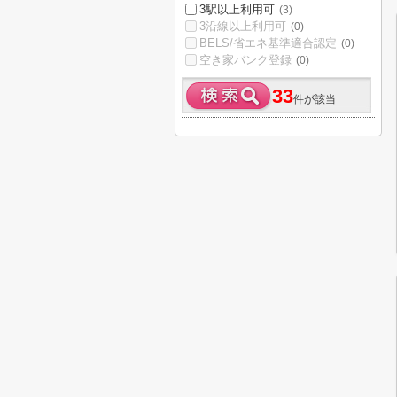
3駅以上利用可
(3)
3沿線以上利用可
(0)
BELS/省エネ基準適合認定
(0)
空き家バンク登録
(0)
33
件が該当