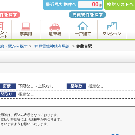
00
件
路線・駅から探す
>
神戸電鉄神鉄有馬線
>
鈴蘭台駅
面積
下限なし～上限なし
築年数
指定なし
間取り
指定なし
費用等は、税込み表示となっております。
お支払い時期等により課税率が異なります。
ださいますようお願いいたします。