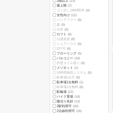
2階以上
(23)
最上階
(7)
ゴミ出し24時間OK
(0)
女性向け
(12)
バリアフリー
(0)
庭
(0)
出窓
(0)
ロフト
(6)
分譲賃貸
(0)
シェアハウス
(0)
DIY可
(0)
フローリング
(5)
バルコニー
(18)
外壁タイル張り
(0)
メゾネット
(1)
24時間換気システム
(0)
駐車場2台可
(0)
駐車場1台無料
(1)
駐車場2台無料
(0)
駐輪場
(22)
バイク置場
(18)
陽当り良好
(13)
2駅利用可
(20)
2沿線利用可
(18)