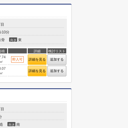
丁目
10分
鉄骨
東
向き
面積
詳細
検討リスト
7.74
即入可
詳細を見る
追加する
㎡
8.07
詳細を見る
追加する
㎡
丁目
分
造
南
向き