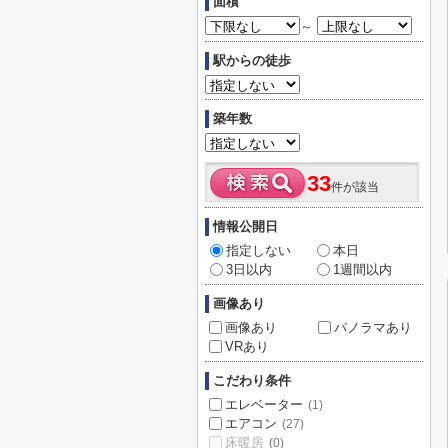
面積
～
駅からの徒歩
築年数
33
件が該当
情報公開日
指定しない
本日
3日以内
1週間以内
画像あり
画像あり
パノラマあり
VRあり
こだわり条件
エレベーター
(1)
エアコン
(27)
床暖房
(0)