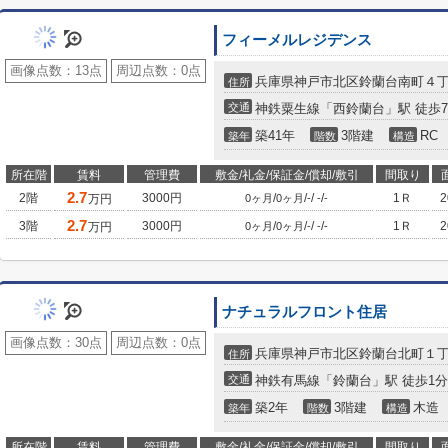
フィーメルレジデンス
画像点数：
13点
周辺点数：
0点
兵庫県神戸市北区鈴蘭台南町４
住所
交通
神鉄粟生線「西鈴蘭台」駅 徒歩
築41年
3階建
RC
築年
階数
構造
所在階
賃料
管理費
敷金/礼金/保証金/償却/敷引
間取り
2.7
2階
3000円
/
/
/
/
1Ｒ
万円
0ヶ月
0ヶ月
-
-
-
2.7
3階
3000円
/
/
/
/
1Ｒ
万円
0ヶ月
0ヶ月
-
-
-
ナチュラルフロント住居
画像点数：
30点
周辺点数：
0点
兵庫県神戸市北区鈴蘭台北町１
住所
交通
神鉄有馬線「鈴蘭台」駅 徒歩1分
築2年
3階建
木造
築年
階数
構造
所在階
賃料
管理費
敷金/礼金/保証金/償却/敷引
間取り