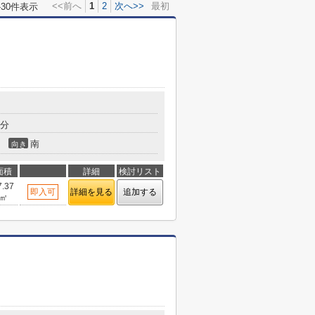
<<前へ
1
2
次へ>>
最初
-30件表示
5分
南
向き
面積
詳細
検討リスト
7.37
即入可
詳細を見る
追加する
㎡