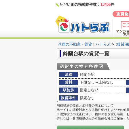
ただいまの掲載物件数：
13456
件
兵庫の不動産・賃貸｜ハトらぶ
>
(賃貸)
鈴蘭台駅の賃貸一覧
沿線
鈴蘭台駅
賃料
下限なし～上限なし
駅徒歩
指定しない
設備条件
指定なし
消費税法の改正と価格等の表示について
当サイトの課税対象となる物件価格およびその他
※消費税法の改正に伴い、物件の引き渡し時期、
詳しくは、各情報提供元の不動産会社にご確認く