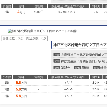
所在階
賃料
管理費
敷金/礼金/保証金/償却/敷引
間取り
4
2階
5000円
/
/
/
/
2Ｋ
2
万円
0ヶ月
0ヶ月
-
-
-
画像点数：
0点
周辺点数：
0点
神戸市北区鈴蘭台西町２丁目のア
兵庫県神戸市北区鈴蘭台西町２
住所
交通
神鉄粟生線「鈴蘭台西口」駅 徒
築35年
2階建
軽量
築年
階数
構造
所在階
賃料
管理費
敷金/礼金/保証金/償却/敷引
間取り
5.8
1階
-
/
/
/
/
2ＤＫ
4
万円
-
-
-
-
-
5.8
2階
-
/
/
/
/
2ＤＫ
4
万円
-
-
-
-
-
5.8
2階
-
/
/
/
/
2ＤＫ
4
万円
-
-
-
-
-