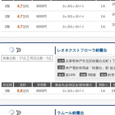
2
4.7
2階
6000円
/
/
/
/
1Ｋ
万円
0ヶ月
1ヶ月
-
-
-
2
4.7
2階
6000円
/
/
/
/
1Ｋ
万円
0ヶ月
1ヶ月
-
-
-
2
4.7
2階
6000円
/
/
/
/
1Ｋ
万円
0ヶ月
1ヶ月
-
-
-
レオネクストフローラ鈴蘭台
画像点数：
17点
周辺点数：
0点
兵庫県神戸市北区鈴蘭台北町１
住所
交通
神戸電鉄有馬線「鈴蘭台」駅 徒
築14年
3階建
鉄骨
築年
階数
構造
所在階
賃料
管理費
敷金/礼金/保証金/償却/敷引
間取り
6.8
3階
8000円
/
/
/
/
1Ｋ
2
万円
0ヶ月
1ヶ月
-
-
-
ラムール鈴蘭台