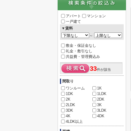
アパート
マンション
一戸建て
▼賃料
～
敷金・保証金なし
礼金・敷引なし
共益費・管理費込み
33
件が該当
間取り
ワンルーム
1K
1DK
1LDK
2K
2DK
2LDK
3K
3DK
3LDK
4K
4DK
4LDK以上