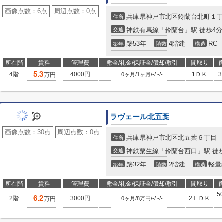
画像点数：
6点
周辺点数：
0点
兵庫県神戸市北区鈴蘭台北町１
住所
交通
神鉄有馬線「鈴蘭台」駅 徒歩4分
築53年
4階建
RC
築年
階数
構造
所在階
賃料
管理費
敷金/礼金/保証金/償却/敷引
間取り
5.3
4階
4000円
/
/
/
/
1ＤＫ
万円
0ヶ月
1ヶ月
-
-
-
ラヴェール北五葉
画像点数：
30点
周辺点数：
0点
兵庫県神戸市北区北五葉６丁目
住所
交通
神鉄粟生線「鈴蘭台西口」駅 徒歩
築32年
2階建
軽量
築年
階数
構造
所在階
賃料
管理費
敷金/礼金/保証金/償却/敷引
間取り
5
6.2
2階
3000円
/
/
/
/
2ＬＤＫ
万円
0ヶ月
8万円
-
-
-