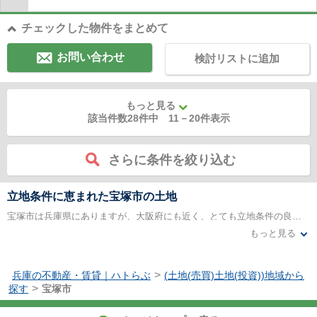
チェックした物件をまとめて
お問い合わせ
検討リストに追加
もっと見る
該当件数28件中
11
－
20
件表示
さらに条件を絞り込む
立地条件に恵まれた宝塚市の土地
宝塚市は兵庫県にありますが、大阪府にも近く、とても立地条件の良い土地です。 私鉄やJRの交通機関が充実していて、大阪市や神戸市など阪神間の主要都市に出向くのに苦労しません。始発で座って乗車できるため通勤通学の負担が少なく、早くからこれらの地域のベットタウンとして宅地開発が進められてきました。 このように子育て世帯に人気のある地域ですが、セレブや有名人にも好まれており、多くの高級住宅地を有する地域としても知られています。
もっと見る
宝塚市は六甲山や長尾山に囲まれた立地で、川や温泉地も多く、自然に恵まれた落ち着いた環境です。 古墳時代からの歴史があって神社仏閣も多く、更には宝塚市が生んだ世界的に有名な漫画家の記念館や、歌劇団の本拠地があります。歌劇団の大劇場では、毎年100万人以上の観客を動員するミュージカル公演を開催していて、文化面でも充実しています。 ハイキングコースやレジャースポットも多く、夏には100年の歴史を持つ花火大会も開催されていて、住み心地のよい土地です。
>
兵庫の不動産・賃貸｜ハトらぶ
(土地(売買)土地(投資))地域から
>
探す
宝塚市