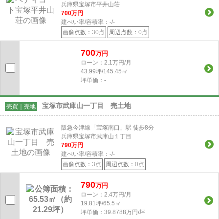
兵庫県宝塚市平井山荘
700
万円
建ぺい率/容積率：
-/-
画像点数：
30点
周辺点数：
0点
700
万円
ローン：2.1万円/月
43.99坪/145.45㎡
坪単価：-
宝塚市武庫山一丁目 売土地
売買｜売地
阪急今津線「宝塚南口」駅 徒歩8分
兵庫県宝塚市武庫山１丁目
790
万円
建ぺい率/容積率：
-/-
画像点数：
3点
周辺点数：
0点
790
万円
ローン：2.4万円/月
19.81坪/65.5㎡
坪単価：39.8788万円/坪