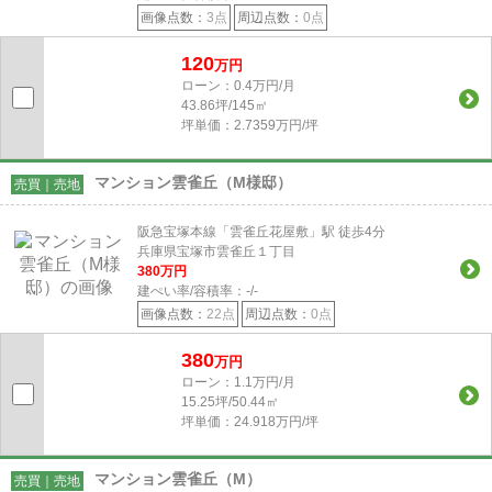
画像点数：
3点
周辺点数：
0点
120
万円
ローン：0.4万円/月
43.86坪/145㎡
坪単価：2.7359万円/坪
マンション雲雀丘（M様邸）
売買｜売地
阪急宝塚本線「雲雀丘花屋敷」駅 徒歩4分
兵庫県宝塚市雲雀丘１丁目
380
万円
建ぺい率/容積率：
-/-
画像点数：
22点
周辺点数：
0点
380
万円
ローン：1.1万円/月
15.25坪/50.44㎡
坪単価：24.918万円/坪
マンション雲雀丘（M）
売買｜売地