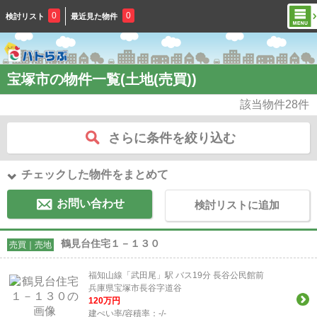
0
0
検討リスト
最近見た物件
宝塚市の物件一覧(土地(売買))
該当物件
28
件
さらに条件を絞り込む
チェックした物件をまとめて
お問い合わせ
検討リストに追加
鶴見台住宅１－１３０
売買｜売地
福知山線「武田尾」駅 バス19分 長谷公民館前
兵庫県宝塚市長谷字道谷
120
万円
建ぺい率/容積率：
-/-