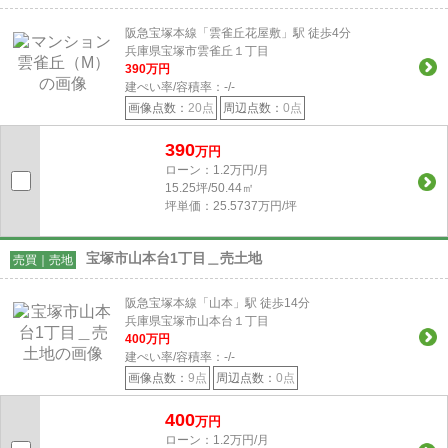
阪急宝塚本線「雲雀丘花屋敷」駅 徒歩4分
兵庫県宝塚市雲雀丘１丁目
390
万円
建ぺい率/容積率：
-/-
画像点数：
20点
周辺点数：
0点
390
万円
ローン：1.2万円/月
15.25坪/50.44㎡
坪単価：25.5737万円/坪
宝塚市山本台1丁目＿売土地
売買｜売地
阪急宝塚本線「山本」駅 徒歩14分
兵庫県宝塚市山本台１丁目
400
万円
建ぺい率/容積率：
-/-
画像点数：
9点
周辺点数：
0点
400
万円
ローン：1.2万円/月