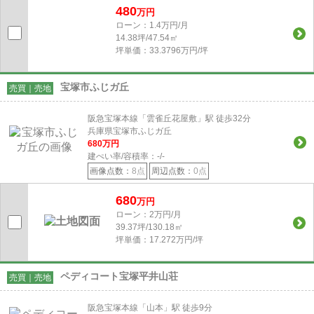
480
万円
ローン：1.4万円/月
14.38坪/47.54㎡
坪単価：33.3796万円/坪
宝塚市ふじガ丘
売買｜売地
阪急宝塚本線「雲雀丘花屋敷」駅 徒歩32分
兵庫県宝塚市ふじガ丘
680
万円
建ぺい率/容積率：
-/-
画像点数：
8点
周辺点数：
0点
680
万円
ローン：2万円/月
39.37坪/130.18㎡
坪単価：17.272万円/坪
ペディコート宝塚平井山荘
売買｜売地
阪急宝塚本線「山本」駅 徒歩9分