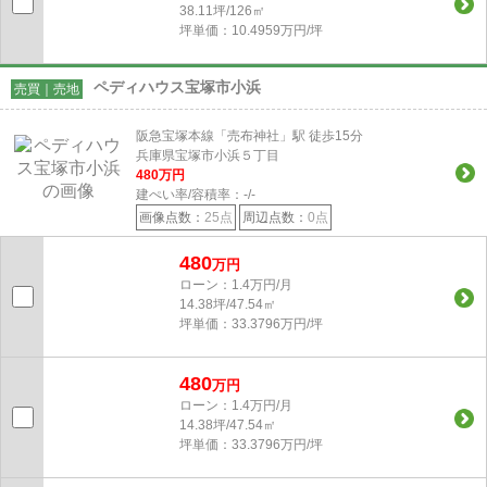
38.11坪/126㎡
坪単価：10.4959万円/坪
ペディハウス宝塚市小浜
売買｜売地
阪急宝塚本線「売布神社」駅 徒歩15分
兵庫県宝塚市小浜５丁目
480
万円
建ぺい率/容積率：
-/-
画像点数：
25点
周辺点数：
0点
480
万円
ローン：1.4万円/月
14.38坪/47.54㎡
坪単価：33.3796万円/坪
480
万円
ローン：1.4万円/月
14.38坪/47.54㎡
坪単価：33.3796万円/坪