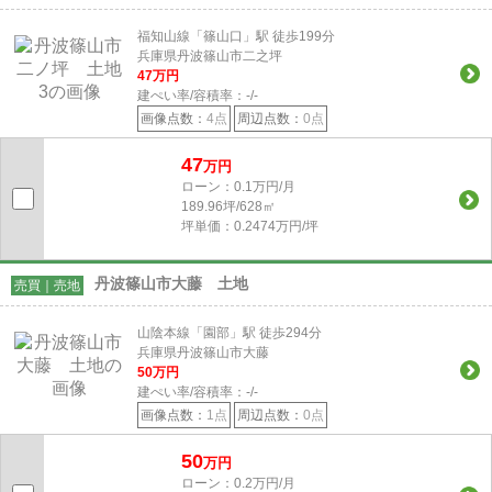
福知山線「篠山口」駅 徒歩199分
兵庫県丹波篠山市二之坪
47
万円
建ぺい率/容積率：
-/-
画像点数：
4点
周辺点数：
0点
47
万円
ローン：0.1万円/月
189.96坪/628㎡
坪単価：0.2474万円/坪
丹波篠山市大藤 土地
売買｜売地
山陰本線「園部」駅 徒歩294分
兵庫県丹波篠山市大藤
50
万円
建ぺい率/容積率：
-/-
画像点数：
1点
周辺点数：
0点
50
万円
ローン：0.2万円/月