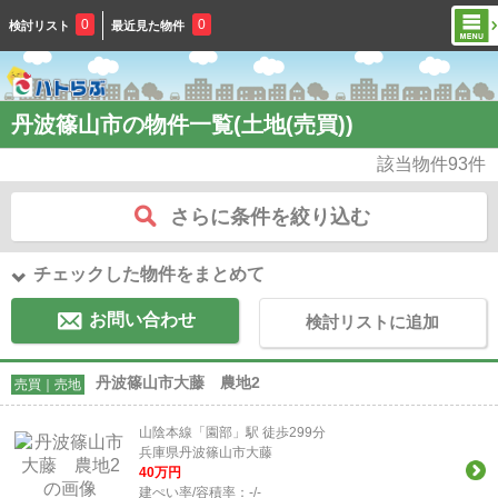
0
0
検討リスト
最近見た物件
丹波篠山市の物件一覧(土地(売買))
該当物件
93
件
さらに条件を絞り込む
チェックした物件をまとめて
お問い合わせ
検討リストに追加
丹波篠山市大藤 農地2
売買｜売地
山陰本線「園部」駅 徒歩299分
兵庫県丹波篠山市大藤
40
万円
建ぺい率/容積率：
-/-