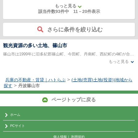
もっと見る
該当件数93件中
11
－
20
件表示
さらに条件を絞り込む
観光資源の多い土地、篠山市
篠山市は1999年に旧多紀郡篠山町、今田町、丹南町、西紀町の4町が合併し、誕生しました。いわゆる平成の大合併の先駆けとなった土地でもあります。ここは、古来京都への交通の要所となって反映した歴史があるため、京文化の影響が色濃く出ています。兵庫県にありながら神戸よりも京都とのつながりが深くなっています。篠山市は自然環境豊かでそれを生かした観光産業と農業が中心となっていますが、少子高齢化の影響を受けています。
もっと見る
篠山市には様々な観光資源がありますが、最もポピュラーなのは丹波黒大豆です。おせち料理には欠かせない食材で年末になると必ず耳にする食材です。他には雲海が有名です。盆地特有の気候によって秋から冬にかけて濃い霧が発生する日が多く、盃ヶ岳などの低い山からでも雲海を眺めることができます。この霧を丹波霧と呼ばれ、絶景スポットとなっています。電車、有料道路の整備により京阪神間へのアクセスが著しく向上し、大阪まで1時間程度と十分通勤圏となっています。
>
兵庫の不動産・賃貸｜ハトらぶ
(土地(売買)土地(投資))地域から
>
探す
丹波篠山市
ページトップに戻る
ホーム
PCサイト
個人情報
｜
利用規約