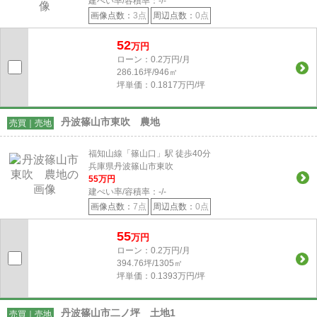
建ぺい率/容積率：
-/-
画像点数：
3点
周辺点数：
0点
52
万円
ローン：0.2万円/月
286.16坪/946㎡
坪単価：0.1817万円/坪
丹波篠山市東吹 農地
売買｜売地
福知山線「篠山口」駅 徒歩40分
兵庫県丹波篠山市東吹
55
万円
建ぺい率/容積率：
-/-
画像点数：
7点
周辺点数：
0点
55
万円
ローン：0.2万円/月
394.76坪/1305㎡
坪単価：0.1393万円/坪
丹波篠山市二ノ坪 土地1
売買｜売地