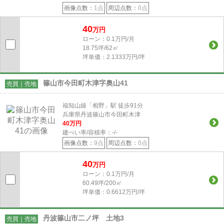
画像点数：
1点
周辺点数：
0点
40
万円
ローン：0.1万円/月
18.75坪/62㎡
坪単価：2.1333万円/坪
篠山市今田町木津字奥山41
売買｜売地
福知山線「相野」駅 徒歩91分
兵庫県丹波篠山市今田町木津
40
万円
建ぺい率/容積率：
-/-
画像点数：
9点
周辺点数：
0点
40
万円
ローン：0.1万円/月
60.49坪/200㎡
坪単価：0.6612万円/坪
丹波篠山市二ノ坪 土地3
売買｜売地