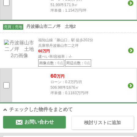
51.99坪/171.9㎡
坪単価：1.154万円/坪
丹波篠山市二ノ坪 土地2
売買｜売地
福知山線「篠山口」駅 徒歩202分
兵庫県丹波篠山市二之坪
60
万円
建ぺい率/容積率：
-/-
画像点数：
6点
周辺点数：
0点
60
万円
ローン：0.2万円/月
506.98坪/1676㎡
坪単価：0.1183万円/坪
チェックした物件をまとめて
お問い合わせ
検討リストに追加