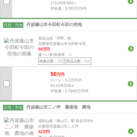
176.65坪/584㎡
坪単価：0.283万円/坪
丹波篠山市今田町今田の売地
売買｜売地
福知山線「草野」駅
兵庫県丹波篠山市今田町今田
50
万円
建ぺい率/容積率：
-/-
画像点数：
3点
周辺点数：
0点
50
万円
ローン：0.2万円/月
63.22坪/209㎡
坪単価：0.7909万円/坪
丹波篠山市二ノ坪 農振地 農地
売買｜売地
福知山線「篠山口」駅 徒歩204分
兵庫県丹波篠山市二之坪
52
万円