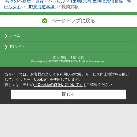
>
兵庫の不動産・賃貸｜ハトらぶ
(土地(売買)土地(投資))路線・駅
>
>
から探す
JR東海道本線
長岡京駅
ページトップに戻る
ホーム
PCサイト
個人情報
｜
利用規約
Copyright(c) HYOGO TAKKEN KYOKAI All rights reserved.
当サイトでは、お客様の当サイト利用状況把握、サービス向上検討を目的と
して、クッキー（Cookie）を使用しています。
詳しくは、当社の
「Cookieの取扱いについて」
をご確認ください。
閉じる
検討リスト追加
お問い合わせ