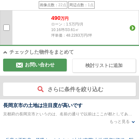
画像点数：
22点
周辺点数：
1点
490
万円
ローン：1.5万円/月
10.16坪/33.61㎡
坪単価：48.2283万円/坪
チェックした物件をまとめて
お問い合わせ
検討リストに追加
さらに条件を絞り込む
長岡京市の土地は注目度が高いです
京都府の長岡京市というのは、名前の通りで以前はここが都としてあったわけですが、この周辺の土地はいくつかの要因から、最近とても注目度の高い場所になっています。まず、阪急電車とJRの2つの駅があるのですが、いずれも特急電車や快速電車が停車するために、京都市内にも大阪市内にも短時間で行くことが出来るので、通勤や通学に非常に便利ですので、これを目当てとして他の場所からこちらに引越しをする人も珍しくはありません。
もっと見る
次に、高速道路が整備されたことも見逃せないポイントです。以前から、名神高速の大山崎インターチェンジが比較的近いので、こちらを利用するケースが多かったのですが、最近はこの大山崎インターチェンジから京都縦貫道路を結ぶ路線が開通したことによって、長岡京市から高速道路へのアクセスがより便利になったのです。また、比較的土地に余裕があるために、大きなキャンパスを必要とする大学やその関連の高等学校などが、この周囲に開校しているのです。