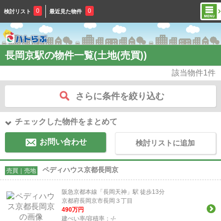
0
0
検討リスト
最近見た物件
長岡京駅の物件一覧(土地(売買))
該当物件
1
件
さらに条件を絞り込む
チェックした物件をまとめて
お問い合わせ
検討リストに追加
ペディハウス京都長岡京
売買｜売地
阪急京都本線「長岡天神」駅 徒歩13分
京都府長岡京市長岡３丁目
490
万円
建ぺい率/容積率：
-/-