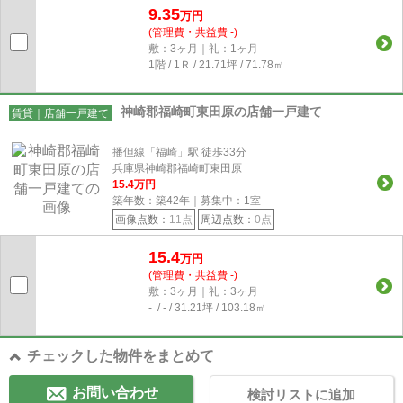
9.35
万円
(管理費・共益費 -)
敷：3ヶ月｜礼：1ヶ月
1階 / 1Ｒ / 21.71坪 / 71.78㎡
神崎郡福崎町東田原の店舗一戸建て
賃貸｜店舗一戸建て
播但線「福崎」駅 徒歩33分
兵庫県神崎郡福崎町東田原
15.4
万円
築年数：築42年｜募集中：
1
室
画像点数：
11点
周辺点数：
0点
15.4
万円
(管理費・共益費 -)
敷：3ヶ月｜礼：3ヶ月
- / - / 31.21坪 / 103.18㎡
チェックした物件をまとめて
お問い合わせ
検討リストに追加