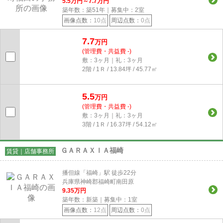
5.5
万円～
7.7
万円
築年数：築51年｜募集中：
2
室
画像点数：
10点
周辺点数：
0点
7.7
万円
(管理費・共益費 -)
敷：3ヶ月｜礼：3ヶ月
2階 / 1Ｒ / 13.84坪 / 45.77㎡
5.5
万円
(管理費・共益費 -)
敷：3ヶ月｜礼：3ヶ月
3階 / 1Ｒ / 16.37坪 / 54.12㎡
ＧＡＲＡＸＩＡ福崎
賃貸｜店舗事務所
播但線「福崎」駅 徒歩22分
兵庫県神崎郡福崎町南田原
9.35
万円
築年数：新築｜募集中：
1
室
画像点数：
12点
周辺点数：
0点