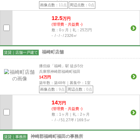
画像点数：
11点
周辺点数：
0点
12.5
万円
(管理費・共益費 -)
敷：0ヶ月｜礼：25万円
- / - / - / 2326㎡
福崎町店舗
賃貸｜店舗一戸建て
播但線「福崎」駅 徒歩5分
兵庫県神崎郡福崎町福田
14
万円
築年数：築48年｜募集中：
1
室
画像点数：
9点
周辺点数：
0点
14
万円
(管理費・共益費 -)
敷：1ヶ月｜礼：2ヶ月
- / - / 51.27坪 / 169.5㎡
神崎郡福崎町福田の事務所
賃貸｜事務所