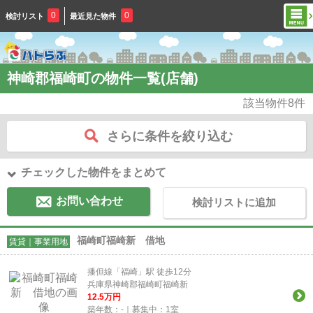
0
0
検討リスト
最近見た物件
神崎郡福崎町の物件一覧(店舗)
該当物件
8
件
さらに条件を絞り込む
チェックした物件をまとめて
お問い合わせ
検討リストに追加
福崎町福崎新 借地
賃貸｜事業用地
播但線「福崎」駅 徒歩12分
兵庫県神崎郡福崎町福崎新
12.5
万円
築年数：-｜募集中：
1
室