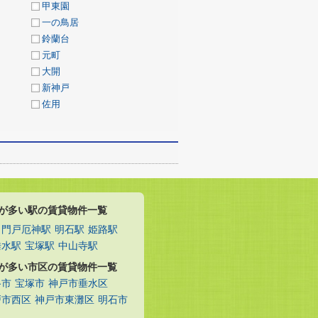
甲東園
一の鳥居
鈴蘭台
元町
大開
新神戸
佐用
が多い駅の賃貸物件一覧
門戸厄神駅
明石駅
姫路駅
垂水駅
宝塚駅
中山寺駅
が多い市区の賃貸物件一覧
路市
宝塚市
神戸市垂水区
戸市西区
神戸市東灘区
明石市