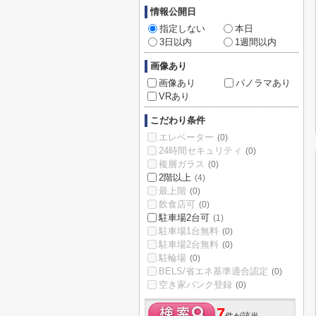
情報公開日
指定しない
本日
3日以内
1週間以内
画像あり
画像あり
パノラマあり
VRあり
こだわり条件
エレベーター
(0)
24時間セキュリティ
(0)
複層ガラス
(0)
2階以上
(4)
最上階
(0)
飲食店可
(0)
駐車場2台可
(1)
駐車場1台無料
(0)
駐車場2台無料
(0)
駐輪場
(0)
BELS/省エネ基準適合認定
(0)
空き家バンク登録
(0)
7