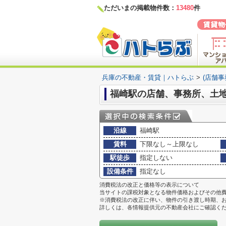
ただいまの掲載物件数：
13480
件
兵庫の不動産・賃貸｜ハトらぶ
>
(店舗
福崎駅の店舗、事務所、土地
沿線
福崎駅
賃料
下限なし～上限なし
駅徒歩
指定しない
設備条件
指定なし
消費税法の改正と価格等の表示について
当サイトの課税対象となる物件価格およびその他
※消費税法の改正に伴い、物件の引き渡し時期、
詳しくは、各情報提供元の不動産会社にご確認く