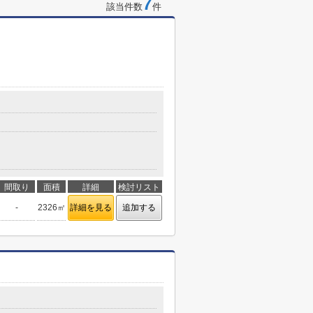
7
該当件数
件
間取り
面積
詳細
検討リスト
-
2326㎡
詳細を見る
追加する