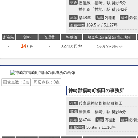
交通
播但線「福崎」駅 徒歩5分
播但線「甘地」駅 徒歩42分
築48年
2階建
鉄骨
築年
階数
構造
169.5㎡ / 51.27坪
面積/坪数
所在階
賃料
管理費
坪単価
敷金/礼金/保証金/償却/敷引
14
-
-
0.273万円/坪
/
/
/
/
万円
1ヶ月
2ヶ月
-
-
-
画像点数：
2点
周辺点数：
0点
神崎郡福崎町福田の事務所
兵庫県神崎郡福崎町福田
住所
交通
播但線「福崎」駅 徒歩5分
築47年
3階建
鉄骨
築年
階数
構造
36.9㎡ / 11.16坪
面積/坪数