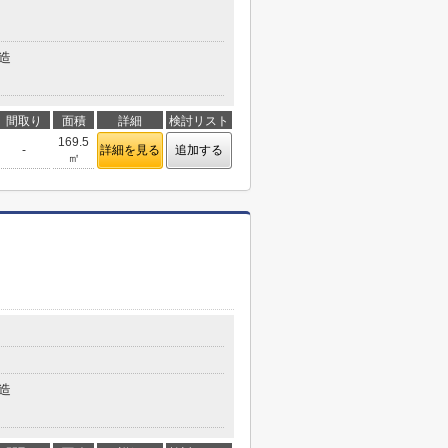
造
間取り
面積
詳細
検討リスト
169.5
-
詳細を見る
追加する
㎡
造