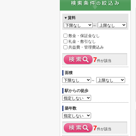
▼賃料
～
敷金・保証金なし
礼金・敷引なし
共益費・管理費込み
7
件が該当
面積
～
駅からの徒歩
築年数
7
件が該当