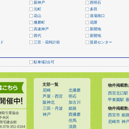
新神戸
西明石
元町
多田
花山
道場南口
播磨町
花隈
高速神戸
新開地
西代
新開地
ド
三宮・花時計前
貿易センター
駐車場2台可
支部一覧
物件掲載数
尼崎
北播磨
西宮北口駅
芦屋・西宮
明石
甲東園駅
阪神北
加古川
物件掲載数
三田・丹波
姫路
物取引業協会
神戸
西播磨
西宮市
姫
市中央区
但馬
尼崎市
神
庫県宅建会館
淡路
X.078-351-0164