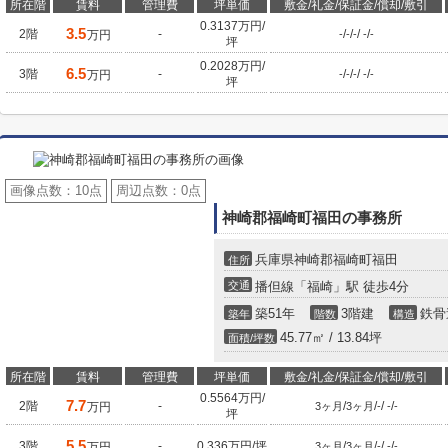
所在階
賃料
管理費
坪単価
敷金/礼金/保証金/償却/敷引
0.3137万円/
3.5
2階
-
/
/
/
/
万円
-
-
-
-
-
坪
0.2028万円/
6.5
3階
-
/
/
/
/
万円
-
-
-
-
-
坪
画像点数：
10点
周辺点数：
0点
神崎郡福崎町福田の事務所
兵庫県神崎郡福崎町福田
住所
交通
播但線「福崎」駅 徒歩4分
築51年
3階建
鉄骨
築年
階数
構造
45.77㎡ / 13.84坪
面積/坪数
所在階
賃料
管理費
坪単価
敷金/礼金/保証金/償却/敷引
0.5564万円/
7.7
2階
-
/
/
/
/
万円
3ヶ月
3ヶ月
-
-
-
坪
5.5
3階
-
0.336万円/坪
/
/
/
/
万円
3ヶ月
3ヶ月
-
-
-