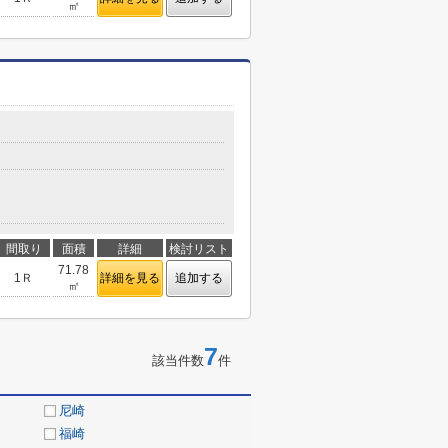
㎡
間取り
面積
詳細
検討リスト
71.78
1Ｒ
詳細を見る
追加する
㎡
7
該当件数
件
尼崎
福崎