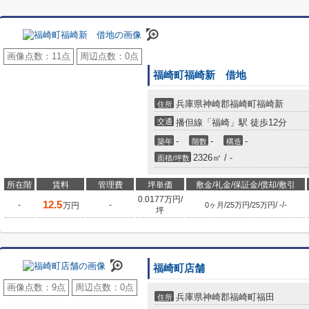
画像点数：
11点
周辺点数：
0点
福崎町福崎新 借地
兵庫県神崎郡福崎町福崎新
住所
交通
播但線「福崎」駅 徒歩12分
-
-
-
築年
階数
構造
2326㎡ / -
面積/坪数
所在階
賃料
管理費
坪単価
敷金/礼金/保証金/償却/敷引
0.0177万円/
12.5
-
-
/
/
/
/
万円
0ヶ月
25万円
25万円
-
-
坪
福崎町店舗
画像点数：
9点
周辺点数：
0点
兵庫県神崎郡福崎町福田
住所