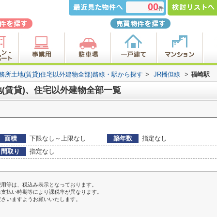
00
件
事務所土地(賃貸)住宅以外建物全部)路線・駅から探す
>
JR播但線
>
福崎駅
(賃貸)、住宅以外建物全部一覧
面積
下限なし～上限なし
築年数
指定なし
間取り
指定なし
費用等は、税込み表示となっております。
お支払い時期等により課税率が異なります。
ださいますようお願いいたします。