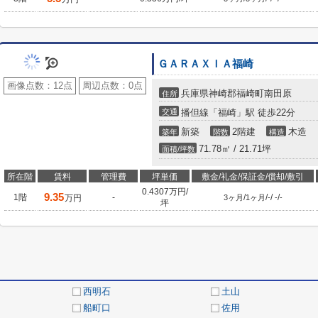
ＧＡＲＡＸＩＡ福崎
画像点数：
12点
周辺点数：
0点
兵庫県神崎郡福崎町南田原
住所
交通
播但線「福崎」駅 徒歩22分
新築
2階建
木造
築年
階数
構造
71.78㎡ / 21.71坪
面積/坪数
所在階
賃料
管理費
坪単価
敷金/礼金/保証金/償却/敷引
0.4307万円/
9.35
1階
-
/
/
/
/
万円
3ヶ月
1ヶ月
-
-
-
坪
西明石
土山
船町口
佐用