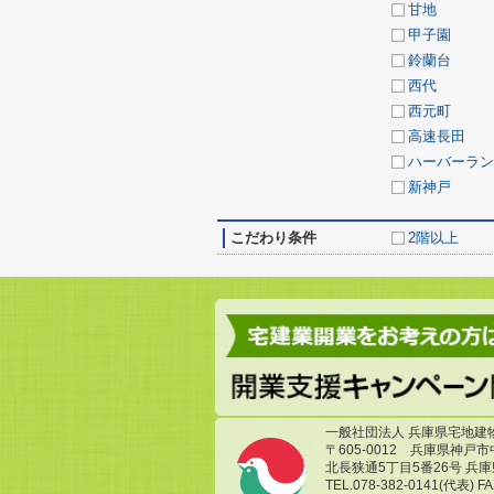
甘地
甲子園
鈴蘭台
西代
西元町
高速長田
ハーバーラン
新神戸
こだわり条件
2階以上
一般社団法人 兵庫県宅地建
〒605-0012 兵庫県神戸
北長狭通5丁目5番26号 兵
TEL.078-382-0141(代表) FA