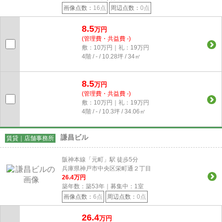
画像点数：
16点
周辺点数：
0点
8.5
万円
(管理費・共益費 -)
敷：10万円｜礼：19万円
4階 / - / 10.28坪 / 34㎡
8.5
万円
(管理費・共益費 -)
敷：10万円｜礼：19万円
4階 / - / 10.3坪 / 34.06㎡
謙昌ビル
賃貸｜店舗事務所
阪神本線「元町」駅 徒歩5分
兵庫県神戸市中央区栄町通２丁目
26.4
万円
築年数：築53年｜募集中：
1
室
画像点数：
6点
周辺点数：
0点
26.4
万円