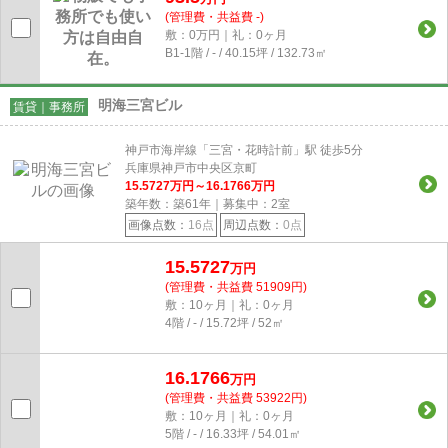
(管理費・共益費 -)
敷：0万円｜礼：0ヶ月
B1-1階 / - / 40.15坪 / 132.73㎡
明海三宮ビル
賃貸｜事務所
神戸市海岸線「三宮・花時計前」駅 徒歩5分
兵庫県神戸市中央区京町
15.5727
万円～
16.1766
万円
築年数：築61年｜募集中：
2
室
画像点数：
16点
周辺点数：
0点
15.5727
万円
(管理費・共益費 51909円)
敷：10ヶ月｜礼：0ヶ月
4階 / - / 15.72坪 / 52㎡
16.1766
万円
(管理費・共益費 53922円)
敷：10ヶ月｜礼：0ヶ月
5階 / - / 16.33坪 / 54.01㎡