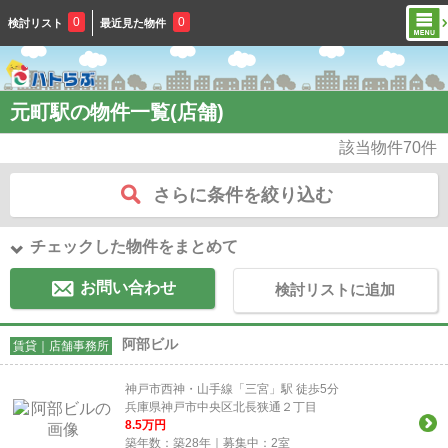
0
0
検討リスト
最近見た物件
元町駅の物件一覧(店舗)
該当物件
70
件
さらに条件を絞り込む
チェックした物件をまとめて
お問い合わせ
検討リストに追加
阿部ビル
賃貸｜店舗事務所
神戸市西神・山手線「三宮」駅 徒歩5分
兵庫県神戸市中央区北長狭通２丁目
8.5
万円
築年数：築28年｜募集中：
2
室