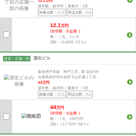
12.1
万円
築年数：築39年｜募集中：
1
室
画像点数：
11点
周辺点数：
0点
12.1
万円
(管理費・共益費 -)
敷：-｜礼：2ヶ月
2階 / - / 6.68坪 / 22.1㎡
源生ビル
賃貸｜店舗一部
阪急神戸本線「神戸三宮」駅 徒歩5分
兵庫県神戸市中央区下山手通２丁目
44
万円
築年数：築29年｜募集中：
1
室
画像点数：
12点
周辺点数：
0点
44
万円
(管理費・共益費 -)
敷：-｜礼：150万円
1階 / - / 17.75坪 / 58.7㎡