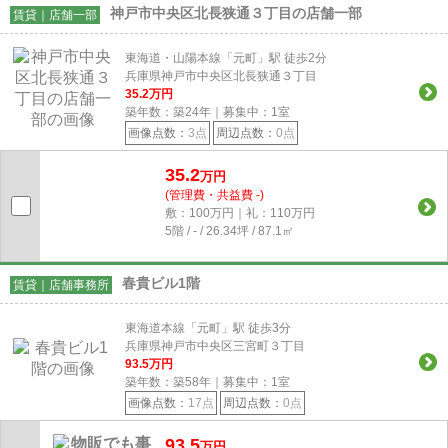
神戸市中央区北長狭通３丁目の店舗一部
賃貸｜店舗一部
東海道・山陽本線「元町」駅 徒歩2分
兵庫県神戸市中央区北長狭通３丁目
35.2
万円
築年数：築24年｜募集中：
1
室
画像点数：
3点
周辺点数：
0点
35.2
万円
(管理費・共益費 -)
敷：100万円｜礼：110万円
5階 / - / 26.34坪 / 87.1㎡
春貴ビル1階
賃貸｜店舗事務所
東海道本線「元町」駅 徒歩3分
兵庫県神戸市中央区三宮町３丁目
93.5
万円
築年数：築58年｜募集中：
1
室
画像点数：
17点
周辺点数：
0点
93.5
万円