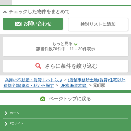
チェックした物件をまとめて
お問い合わせ
検討リストに追加
もっと見る
該当件数70件中
11
－
20
件表示
さらに条件を絞り込む
>
兵庫の不動産・賃貸｜ハトらぶ
(店舗事務所土地(賃貸)住宅以外
>
>
建物全部)路線・駅から探す
JR東海道本線
元町駅
ページトップに戻る
ホーム
PCサイト