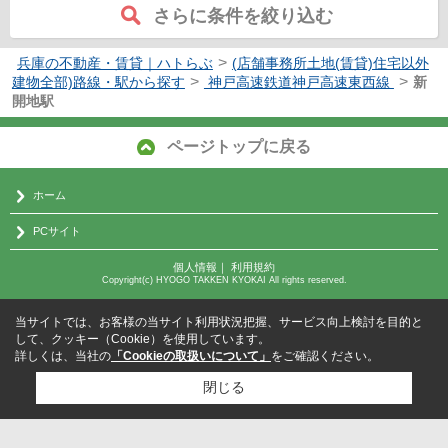
さらに条件を絞り込む
>
兵庫の不動産・賃貸｜ハトらぶ
(店舗事務所土地(賃貸)住宅以外
>
>
建物全部)路線・駅から探す
神戸高速鉄道神戸高速東西線
新
開地駅
ページトップに戻る
ホーム
PCサイト
個人情報
｜
利用規約
Copyright(c) HYOGO TAKKEN KYOKAI All rights reserved.
当サイトでは、お客様の当サイト利用状況把握、サービス向上検討を目的と
して、クッキー（Cookie）を使用しています。
詳しくは、当社の
「Cookieの取扱いについて」
をご確認ください。
閉じる