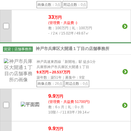
画像点数：
3点
周辺点数：
0点
33
万円
(管理費・共益費 -)
敷：100万円｜礼：100万円
- / 2Ｋ / 15.02坪 / 49.67㎡
神戸市兵庫区大開通１丁目の店舗事務所
賃貸｜店舗事務所
神戸高速東西線「新開地」駅 徒歩1分
兵庫県神戸市兵庫区大開通１丁目
9.9
万円～
20.537
万円
築年数：築51年｜募集中：
9
室
画像点数：
26点
周辺点数：
0点
9.9
万円
(管理費・共益費 51700円)
敷：6ヶ月｜礼：0ヶ月
10階 / - / 11.83坪 / 39.14㎡
9.9
万円