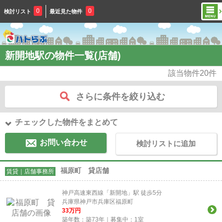
0
0
検討リスト
最近見た物件
新開地駅の物件一覧(店舗)
該当物件
20
件
さらに条件を絞り込む
チェックした物件をまとめて
お問い合わせ
検討リストに追加
福原町 貸店舗
賃貸｜店舗事務所
神戸高速東西線「新開地」駅 徒歩5分
兵庫県神戸市兵庫区福原町
33
万円
築年数：築73年｜募集中：
1
室