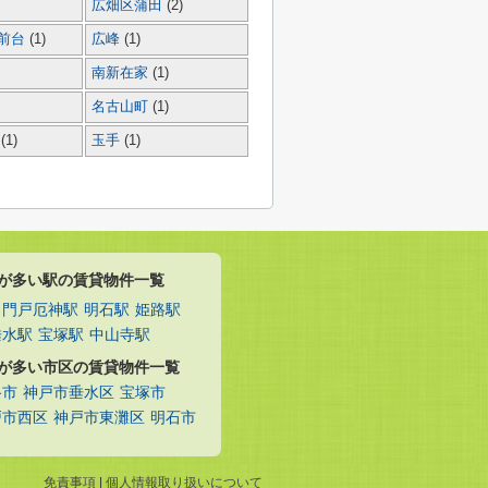
広畑区蒲田
(2)
前台
(1)
広峰
(1)
南新在家
(1)
名古山町
(1)
咲
(1)
玉手
(1)
が多い駅の賃貸物件一覧
門戸厄神駅
明石駅
姫路駅
垂水駅
宝塚駅
中山寺駅
が多い市区の賃貸物件一覧
路市
神戸市垂水区
宝塚市
戸市西区
神戸市東灘区
明石市
免責事項
|
個人情報取り扱いについて