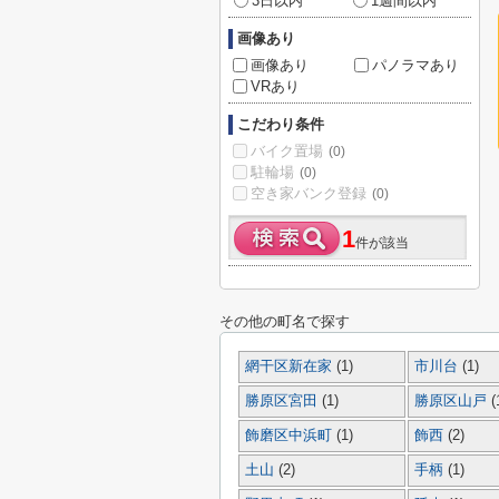
3日以内
1週間以内
画像あり
画像あり
パノラマあり
VRあり
こだわり条件
バイク置場
(0)
駐輪場
(0)
空き家バンク登録
(0)
1
件が該当
その他の町名で探す
網干区新在家
(1)
市川台
(1)
勝原区宮田
(1)
勝原区山戸
(
飾磨区中浜町
(1)
飾西
(2)
土山
(2)
手柄
(1)