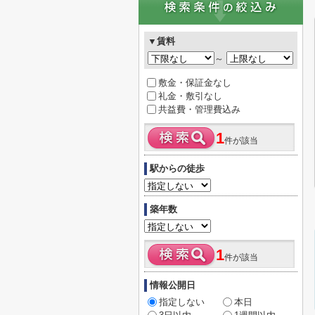
▼賃料
～
敷金・保証金なし
礼金・敷引なし
共益費・管理費込み
1
件が該当
駅からの徒歩
築年数
1
件が該当
情報公開日
指定しない
本日