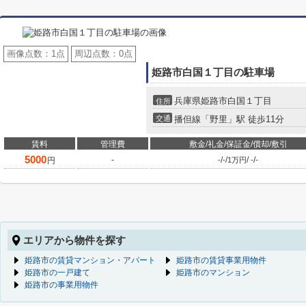
画像点数：
1点
周辺点数：
0点
姫路市白国１丁目の駐車場
兵庫県姫路市白国１丁目
住所
交通
播但線「野里」駅 徒歩11分
賃料
管理費
敷金/礼金/保証金/償却/敷引
5000
-
/
/
/
/
円
-
-
1万円
-
-
エリアから物件を探す
姫路市の賃貸マンション・アパート
姫路市の賃貸事業用物件
姫路市の一戸建て
姫路市のマンション
姫路市の事業用物件