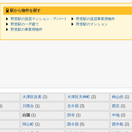
駅から物件を探す
野里駅の賃貸マンション・アパート
野里駅の賃貸事業用物件
野里駅の一戸建て
野里駅のマンション
野里駅の事業用物件
大津区吉美
(1)
大津区天神町
(2)
柿山伏
(1)
1)
川西台
(1)
北今宿
(3)
西庄
(1)
白国
(1)
田寺
(1)
中地
(2)
同心町
(1)
西今宿
(5)
西中島
(2)