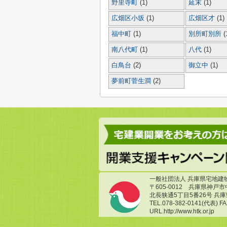
野里寺町
(1)
延末
(1)
広畑区小坂
(1)
広畑区才
(1)
福中町
(1)
別所町別所
(
南八代町
(1)
八代
(1)
白鳥台
(2)
御立中
(1)
夢前町菅生澗
(2)
一般社団法人 兵庫県宅地建
〒605-0012 兵庫県神戸
北長狭通5丁目5番26号 兵
TEL.078-382-0141(代表) FA
URL.http://www.htk.or.jp