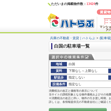
ただいまの掲載物件数：
13424
件
兵庫の不動産・賃貸｜ハトらぶ
>
(駐車場
白国の駐車場一覧
地域
白国
賃料
下限なし～上限なし
駅徒歩
指定しない
設備条件
指定なし
消費税法の改正と価格等の表示について
当サイトの課税対象となる物件価格およびその他
※消費税法の改正に伴い、物件の引き渡し時期、
詳しくは、各情報提供元の不動産会社にご確認く