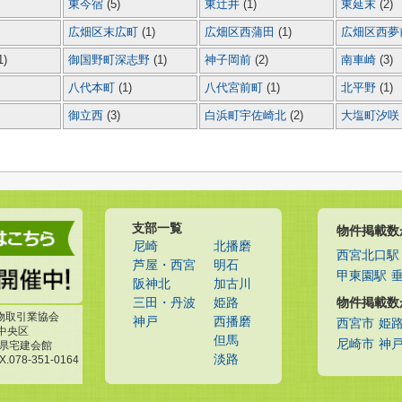
東今宿
(5)
東辻井
(1)
東延末
(2)
広畑区末広町
(1)
広畑区西蒲田
(1)
広畑区西夢
1)
御国野町深志野
(1)
神子岡前
(2)
南車崎
(3)
八代本町
(1)
八代宮前町
(1)
北平野
(1)
御立西
(3)
白浜町宇佐崎北
(2)
大塩町汐
支部一覧
物件掲載数
尼崎
北播磨
西宮北口駅
芦屋・西宮
明石
甲東園駅
阪神北
加古川
物件掲載数
三田・丹波
姫路
物取引業協会
神戸
西播磨
西宮市
姫
市中央区
但馬
尼崎市
神
庫県宅建会館
淡路
X.078-351-0164