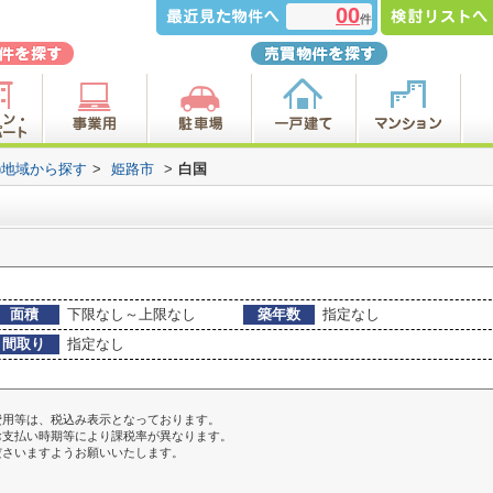
00
件
)地域から探す
>
姫路市
>
白国
面積
下限なし～上限なし
築年数
指定なし
間取り
指定なし
費用等は、税込み表示となっております。
お支払い時期等により課税率が異なります。
ださいますようお願いいたします。