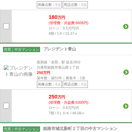
画像点数：
6点
周辺点数：
0点
180
万円
(管理費・共益費 6606円)
ローン：0.5万円/月
4階 / 1Ｒ / 15.37㎡
プレジデント青山
売買｜中古マンション
姫新線「余部」駅 徒歩28分
兵庫県姫路市青山西２丁目
250
万円
築年数：築52年｜募集中：
1
室
画像点数：
6点
周辺点数：
0点
250
万円
(管理費・共益費 6300円)
ローン：0.8万円/月
7階 / 3ＬＤＫ / 49.08㎡
姫路市城北新町２丁目の中古マンション
売買｜中古マンション