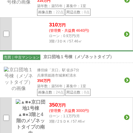
310
万円
築年数：築55年｜募集中：
1
室
画像点数：
22点
周辺点数：
0点
310
万円
(管理費・共益費 4640円)
ローン：0.9万円/月
3階 / 3ＤＫ / 57.46㎡
京口団地１号棟（メゾネットタイプ）
売買｜中古マンション
播但線「京口」駅 徒歩7分
兵庫県姫路市城東町清水
350
万円
築年数：築56年｜募集中：
1
室
画像点数：
24点
周辺点数：
0点
350
万円
(管理費・共益費 3000円)
ローン：1.1万円/月
3階 / 2ＳＤＫ / 57.46㎡