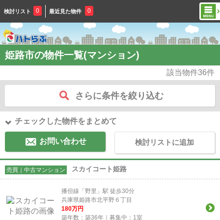
0
0
検討リスト
最近見た物件
姫路市の物件一覧(マンション)
該当物件
36
件
さらに条件を絞り込む
チェックした物件をまとめて
お問い合わせ
検討リストに追加
スカイコート姫路
売買｜中古マンション
播但線「野里」駅 徒歩30分
兵庫県姫路市北平野６丁目
180
万円
築年数：築36年｜募集中：
1
室