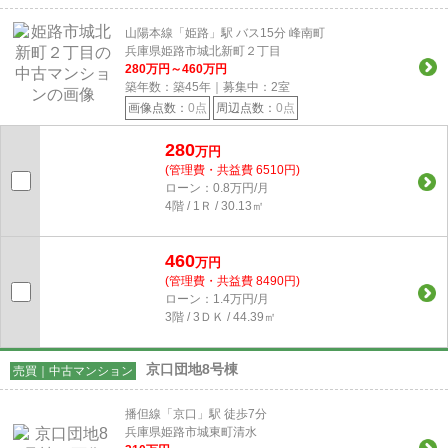
山陽本線「姫路」駅 バス15分 峰南町
兵庫県姫路市城北新町２丁目
280
万円～
460
万円
築年数：築45年｜募集中：
2
室
画像点数：
0点
周辺点数：
0点
280
万円
(管理費・共益費 6510円)
ローン：0.8万円/月
4階 / 1Ｒ / 30.13㎡
460
万円
(管理費・共益費 8490円)
ローン：1.4万円/月
3階 / 3ＤＫ / 44.39㎡
京口団地8号棟
売買｜中古マンション
播但線「京口」駅 徒歩7分
兵庫県姫路市城東町清水