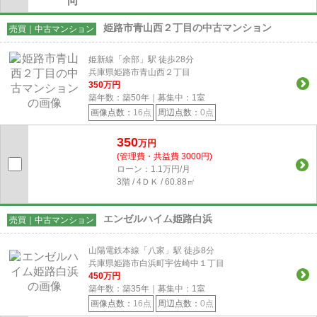
姫路市青山西２丁目の中古マンション
売買｜中古マンション
姫新線「余部」駅 徒歩28分
兵庫県姫路市青山西２丁目
350
万円
築年数：築50年｜募集中：
1
室
画像点数：
16点
周辺点数：
0点
350
万円
(管理費・共益費 3000円)
ローン：1.1万円/月
3階 / 4ＤＫ / 60.88㎡
エンゼルハイム姫路白浜
売買｜中古マンション
山陽電鉄本線「八家」駅 徒歩8分
兵庫県姫路市白浜町宇佐崎中１丁目
450
万円
築年数：築35年｜募集中：
1
室
画像点数：
16点
周辺点数：
0点