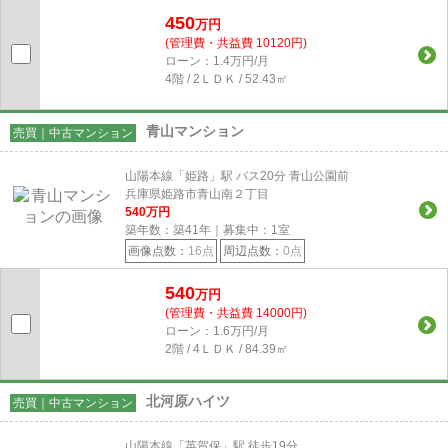
450
万円
(管理費・共益費 10120円)
ローン：1.4万円/月
4階 / 2ＬＤＫ / 52.43㎡
青山マンション
売買｜中古マンション
山陽本線「姫路」駅 バス20分 青山公園前
兵庫県姫路市青山南２丁目
540
万円
築年数：築41年｜募集中：
1
室
画像点数：
16点
周辺点数：
0点
540
万円
(管理費・共益費 14000円)
ローン：1.6万円/月
2階 / 4ＬＤＫ / 84.39㎡
北河原ハイツ
売買｜中古マンション
山陽本線「英賀保」駅 徒歩19分