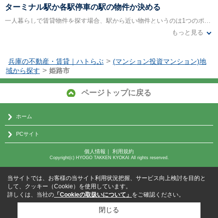
ターミナル駅か各駅停車の駅の物件か決める
一人暮らしで賃貸物件を探す場合、駅から近い物件というのは1つのポイントになってくると思います。そして更にどこの駅を選ぶのかということも大きなポイントです。例えば姫路市でマンションを探す場合、姫路駅のような大きなターミナル駅かそこから少し離れた駅にするか決めなければいけません。ターミナル駅には複数の路線が乗り入れていることが多いので、どこかの路線で事故があった場合でも、別の路線で目的地に向かうことも可能です。急行や快速などが停まり移動時間も短縮されます。
もっと見る
一方でそういったターミナル駅の物件は、駅近くの物件は家賃が非常に高い傾向にあり、どうしても徒歩15分以上の場所を探さざる得ないこともあります。そう考えるとターミナル駅を外し、駅から徒歩5分、10分以内という物件を探す方が便利だったりします。小さな駅は買い物をする場所が限られてしまったり、電車で出るにしても急行が停まらなかったりといった不便さはあります。自分の暮らしやすい物件を探すために必要なことは、どちらの便利さを取るかという選択をすることです。
>
兵庫の不動産・賃貸｜ハトらぶ
(マンション投資マンション)地
>
域から探す
姫路市
ページトップに戻る
ホーム
PCサイト
個人情報
｜
利用規約
Copyright(c) HYOGO TAKKEN KYOKAI All rights reserved.
当サイトでは、お客様の当サイト利用状況把握、サービス向上検討を目的と
して、クッキー（Cookie）を使用しています。
詳しくは、当社の
「Cookieの取扱いについて」
をご確認ください。
閉じる