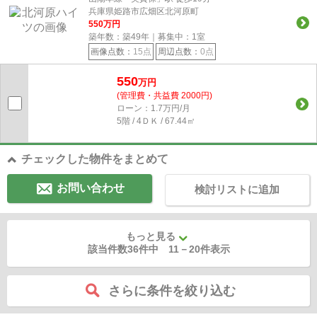
兵庫県姫路市広畑区北河原町
550
万円
築年数：築49年｜募集中：
1
室
画像点数：
15点
周辺点数：
0点
550
万円
(管理費・共益費 2000円)
ローン：1.7万円/月
5階 / 4ＤＫ / 67.44㎡
チェックした物件をまとめて
お問い合わせ
検討リストに追加
もっと見る
該当件数36件中
11
－
20
件表示
さらに条件を絞り込む