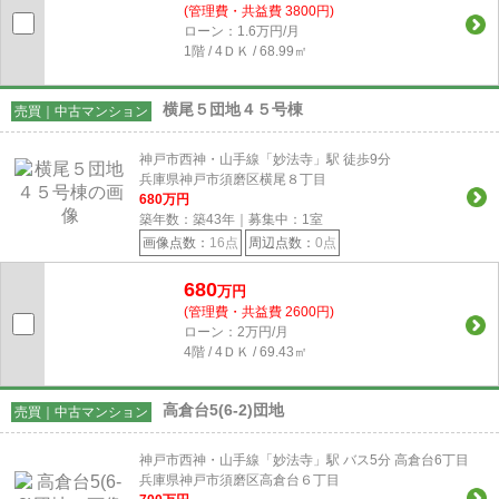
(管理費・共益費 3800円)
ローン：1.6万円/月
1階 / 4ＤＫ / 68.99㎡
横尾５団地４５号棟
売買｜中古マンション
神戸市西神・山手線「妙法寺」駅 徒歩9分
兵庫県神戸市須磨区横尾８丁目
680
万円
築年数：築43年｜募集中：
1
室
画像点数：
16点
周辺点数：
0点
680
万円
(管理費・共益費 2600円)
ローン：2万円/月
4階 / 4ＤＫ / 69.43㎡
高倉台5(6-2)団地
売買｜中古マンション
神戸市西神・山手線「妙法寺」駅 バス5分 高倉台6丁目
兵庫県神戸市須磨区高倉台６丁目