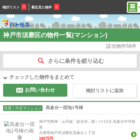
0
0
検討リスト
最近見た物件
神戸市須磨区の物件一覧(マンション)
該当物件
56
件
さらに条件を絞り込む
チェックした物件をまとめて
お問い合わせ
検討リストに追加
高倉台一団地1号棟
売買｜中古マンション
神戸市西神・山手線「妙法寺」駅 バス12分 高倉台中学校
前
兵庫県神戸市須磨区高倉台１丁目
180
万円