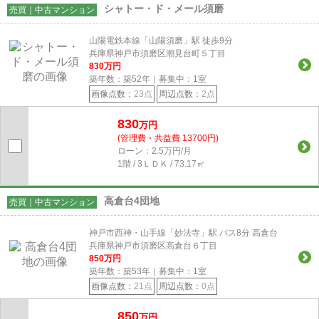
シャトー・ド・メール須磨
売買｜中古マンション
山陽電鉄本線「山陽須磨」駅 徒歩9分
兵庫県神戸市須磨区潮見台町５丁目
830
万円
築年数：築52年｜募集中：
1
室
画像点数：
23点
周辺点数：
2点
830
万円
(管理費・共益費 13700円)
ローン：2.5万円/月
1階 / 3ＬＤＫ / 73.17㎡
高倉台4団地
売買｜中古マンション
神戸市西神・山手線「妙法寺」駅 バス8分 高倉台
兵庫県神戸市須磨区高倉台６丁目
850
万円
築年数：築53年｜募集中：
1
室
画像点数：
21点
周辺点数：
0点
850
万円