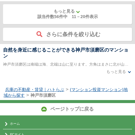
もっと見る
該当件数56件中
11
－
20
件表示
さらに条件を絞り込む
自然を身近に感じることができる神戸市須磨区のマンショ
ン
神戸市須磨区は南端は海、北端は山に至ります。方角はまさに北が山、南が海で示すことができるので、子供でも方向感覚がつかみやすい地域です。北へ行くほど標高が上がるので気温も少し変わります。海側の地形は平坦なところが多く、細い路地でもぐんぐん走れる自転車が一番便利な交通手段です。山側は急な坂道が続くところが多いですが、登り切った時に振り返って見える海まで臨む景色はその労苦に十分報いるほど素晴らしいものです。
もっと見る
海岸近くにも標高が低めの山もある地域のマンションであれば、海と山の両方の良さを身近に経験でき、子育て世帯であれば、自然の中でたっぷりと遊ぶかけがえのない子供時代の思い出を作ってあげられます。区を大きく分けて北側は新興住宅地が多いですが、南側の多くの地域は古くから下町気質で活気があり、人情味のある賑やかな雰囲気です。神戸市須磨区は色々な顔を持った地域を楽しめます。汽笛が聞こえる日もあり、海を近くに感じながら生活できます。
>
兵庫の不動産・賃貸｜ハトらぶ
(マンション投資マンション)地
>
域から探す
神戸市須磨区
ページトップに戻る
ホーム
PCサイト