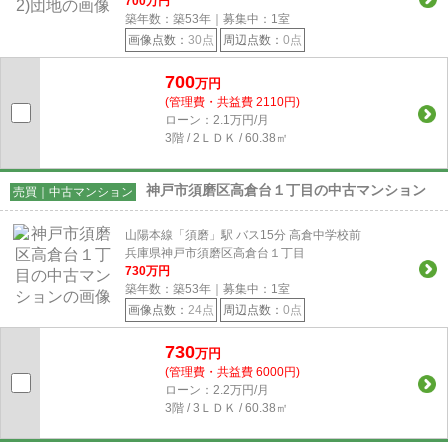
700
万円
築年数：築53年｜募集中：
1
室
画像点数：
30点
周辺点数：
0点
700
万円
(管理費・共益費 2110円)
ローン：2.1万円/月
3階 / 2ＬＤＫ / 60.38㎡
神戸市須磨区高倉台１丁目の中古マンション
売買｜中古マンション
山陽本線「須磨」駅 バス15分 高倉中学校前
兵庫県神戸市須磨区高倉台１丁目
730
万円
築年数：築53年｜募集中：
1
室
画像点数：
24点
周辺点数：
0点
730
万円
(管理費・共益費 6000円)
ローン：2.2万円/月
3階 / 3ＬＤＫ / 60.38㎡