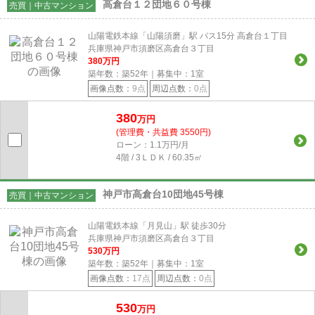
高倉台１２団地６０号棟
売買｜中古マンション
山陽電鉄本線「山陽須磨」駅 バス15分 高倉台１丁目
兵庫県神戸市須磨区高倉台３丁目
380
万円
築年数：築52年｜募集中：
1
室
画像点数：
9点
周辺点数：
0点
380
万円
(管理費・共益費 3550円)
ローン：1.1万円/月
4階 / 3ＬＤＫ / 60.35㎡
神戸市高倉台10団地45号棟
売買｜中古マンション
山陽電鉄本線「月見山」駅 徒歩30分
兵庫県神戸市須磨区高倉台３丁目
530
万円
築年数：築52年｜募集中：
1
室
画像点数：
17点
周辺点数：
0点
530
万円