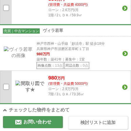
(管理費・共益費 4000円)
ローン：2.6万円/月
1階 / 2ＬＤＫ / 59.9㎡
ヴィラ若草
売買｜中古マンション
神戸市西神・山手線「妙法寺」駅 徒歩18分
兵庫県神戸市須磨区若草町１丁目
980
万円
築年数：築41年｜募集中：
1
室
画像点数：
13点
周辺点数：
0点
980
万円
(管理費・共益費 5000円)
ローン：2.9万円/月
7階 / 3ＬＤＫ / 73.36㎡
チェックした物件をまとめて
お問い合わせ
検討リストに追加