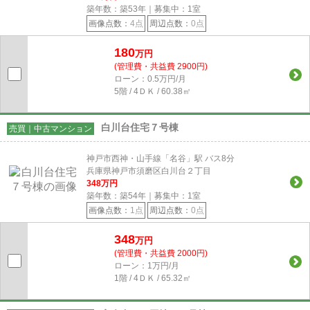
築年数：築53年｜募集中：
1
室
画像点数：
4点
周辺点数：
0点
180
万円
(管理費・共益費 2900円)
ローン：0.5万円/月
5階 / 4ＤＫ / 60.38㎡
白川台住宅７号棟
売買｜中古マンション
神戸市西神・山手線「名谷」駅 バス8分
兵庫県神戸市須磨区白川台２丁目
348
万円
築年数：築54年｜募集中：
1
室
画像点数：
1点
周辺点数：
0点
348
万円
(管理費・共益費 2000円)
ローン：1万円/月
1階 / 4ＤＫ / 65.32㎡