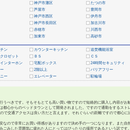
神戸市灘区
たつの市
芦屋市
豊岡市
神戸市西区
伊丹市
神戸市長田区
加古川市
赤穂市
川西市
加東市
高砂市
チン
カウンターキッチン
追焚機能浴室
クロゼット
ＢＳ
ＣＳ
インターホン
宅配ボックス
24時間セキュリティ
ー
2階以上
バリアフリー
ニー
エレベーター
駐輪場
行うべきです。そもそもとても高い買い物ですので短絡的に購入し内容がお
は都心からのベッドタウンとして開発されました。ですので通勤をするスト
けるので交通アクセスは良い方だと言えます。それぐらいの距離ですので都心に
安なので非常にお買い得感がありますので決め手の一つになります。また自
みごみした雰囲気に疲れた人にとってはぴったりの場所であるという訳です