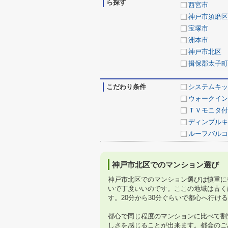
ら探す
西宮市
神戸市須磨区
宝塚市
洲本市
神戸市北区
揖保郡太子町
こだわり条件
システムキッ
ウォークイン
ＴＶモニタ付
ディンプルキ
ルーフバルコ
神戸市北区でのマンション選び
神戸市北区でのマンション選びは慎重に
いで丁度いいのです。ここの地域は古く
す。20分から30分ぐらいで都心へ行
都心で同じ程度のマンションに比べて割
しさを感じることが出来ます。都会のご