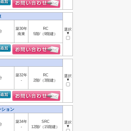
棟
築30年
RC
選択
分
▼
南東
5階/（9階建）
築32年
RC
選択
分
▼
-
2階/（3階建）
ンション
築34年
SRC
選択
分
▼
-
12階/（15階建）