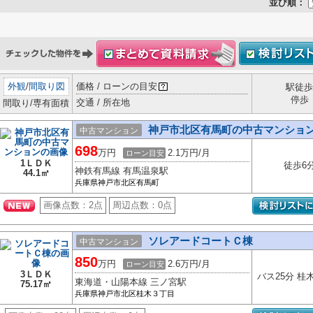
並び順：
外観
/
間取り図
価格 / ローンの目安
駅徒歩
停歩
交通 / 所在地
間取り/専有面積
神戸市北区有馬町の中古マンショ
中古マンション
698
万円
2.1万円/月
ローン目安
1ＬＤＫ
徒歩6
神鉄有馬線 有馬温泉駅
44.1㎡
兵庫県神戸市北区有馬町
画像点数：
2点
周辺点数：
0点
ソレアードコートＣ棟
中古マンション
850
万円
2.6万円/月
ローン目安
3ＬＤＫ
バス25分 桂
東海道・山陽本線 三ノ宮駅
75.17㎡
兵庫県神戸市北区桂木３丁目