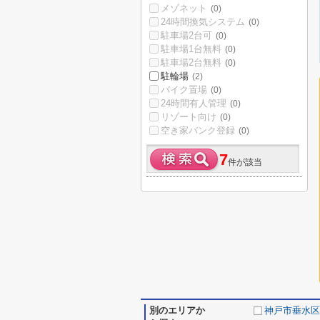
メゾネット
(0)
24時間換気システム
(0)
駐車場2台可
(0)
駐車場1台無料
(0)
駐車場2台無料
(0)
駐輪場
(2)
バイク置場
(0)
24時間有人管理
(0)
リゾート向け
(0)
空き家バンク登録
(0)
7
件が該当
別のエリアか
神戸市垂水区