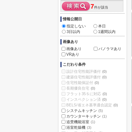
7
件が該当
情報公開日
指定しない
本日
3日以内
1週間以内
画像あり
画像あり
パノラマあり
VRあり
こだわり条件
設計住宅性能評価付
(0)
建築住宅性能評価付
(0)
住宅性能保証付
(0)
長期優良住宅
(0)
フラット35Ｓに対応
(0)
インスペクション済
(0)
BELS/省エネ基準適合認定
(0)
システムキッチン
(5)
カウンターキッチン
(1)
追焚機能浴室
(1)
浴室乾燥機
(3)