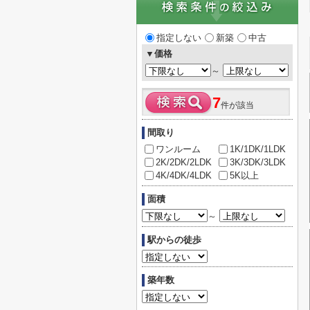
指定しない
新築
中古
▼価格
～
7
件が該当
間取り
ワンルーム
1K/1DK/1LDK
2K/2DK/2LDK
3K/3DK/3LDK
4K/4DK/4LDK
5K以上
面積
～
駅からの徒歩
築年数