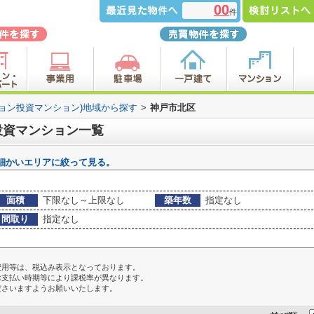
00
件
ション投資マンション)地域から探す
>
神戸市北区
投資マンション一覧
細かいエリアに絞って見る。
面積
下限なし～上限なし
築年数
指定なし
間取り
指定なし
費用等は、税込み表示となっております。
お支払い時期等により課税率が異なります。
ださいますようお願いいたします。