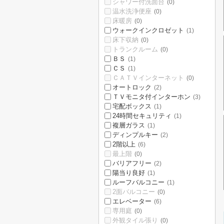
シャワー付洗面台
(0)
温水洗浄便座
(0)
床暖房
(0)
ウォークインクロゼット
(1)
床下収納
(0)
トランクルーム
(0)
ＢＳ
(1)
ＣＳ
(1)
ＣＡＴＶインターネット
(0)
オートロック
(2)
ＴＶモニタ付インターホン
(3)
宅配ボックス
(1)
24時間セキュリティ
(1)
複層ガラス
(1)
ディンプルキー
(2)
2階以上
(6)
最上階
(0)
バリアフリー
(2)
陽当り良好
(1)
ルーフバルコニー
(1)
2面バルコニー
(0)
エレベーター
(6)
専用庭
(0)
外観タイル張り
(0)