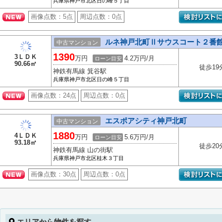
兵庫県神戸市北区日の峰５丁目
画像点数：
5点
周辺点数：
0点
ルネ神戸北町Ⅱサウスコート２番
中古マンション
1390
3ＬＤＫ
万円
4.2万円/月
ローン目安
90.66㎡
徒歩19
神鉄有馬線 箕谷駅
兵庫県神戸市北区日の峰５丁目
画像点数：
24点
周辺点数：
0点
エスポアシティ神戸北町
中古マンション
1880
4ＬＤＫ
万円
5.6万円/月
ローン目安
93.18㎡
徒歩20
神鉄有馬線 山の街駅
兵庫県神戸市北区桂木３丁目
画像点数：
30点
周辺点数：
0点
エリアから物件を探す