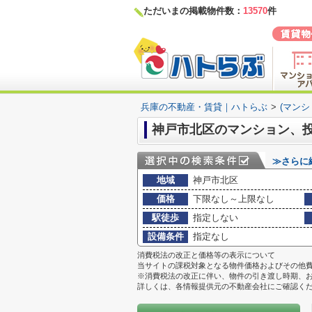
ただいまの掲載物件数：
13570
件
兵庫の不動産・賃貸｜ハトらぶ
>
(マン
神戸市北区のマンション、
≫さらに
地域
神戸市北区
価格
下限なし～上限なし
駅徒歩
指定しない
設備条件
指定なし
消費税法の改正と価格等の表示について
当サイトの課税対象となる物件価格およびその他
※消費税法の改正に伴い、物件の引き渡し時期、
詳しくは、各情報提供元の不動産会社にご確認く