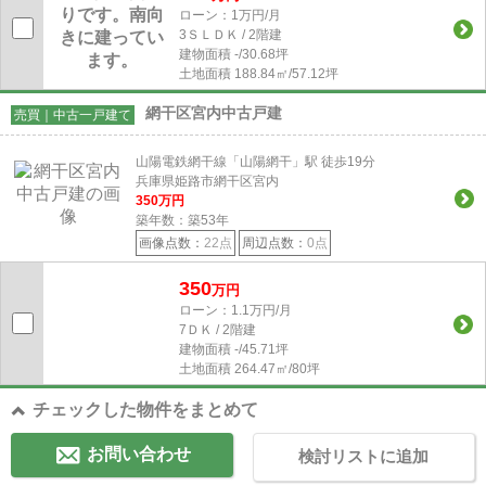
ローン：1万円/月
3ＳＬＤＫ / 2階建
建物面積
-/30.68坪
土地面積
188.84㎡/57.12坪
網干区宮内中古戸建
売買｜中古一戸建て
山陽電鉄網干線「山陽網干」駅 徒歩19分
兵庫県姫路市網干区宮内
350
万円
築年数：築53年
画像点数：
22点
周辺点数：
0点
350
万円
ローン：1.1万円/月
7ＤＫ / 2階建
建物面積
-/45.71坪
土地面積
264.47㎡/80坪
チェックした物件をまとめて
お問い合わせ
検討リストに追加