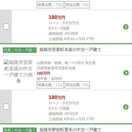
画像点数：
25点
周辺点数：
0点
180
万円
ローン：0.5万円/月
8ＤＫ / 1階建
建物面積
-/45.99坪
土地面積
435.61㎡/131.77坪
姫路市安富町名坂の中古一戸建て
売買｜中古一戸建て
山陽本線「姫路」駅 バス50分 安志東
兵庫県姫路市安富町名坂
180
万円
築年数：築96年
画像点数：
11点
周辺点数：
0点
180
万円
ローン：0.5万円/月
5ＤＫ / 1階建
建物面積
-/37.81坪
土地面積
435.61㎡/131.77坪
姫路市夢前町置本の中古一戸建て
売買｜中古一戸建て