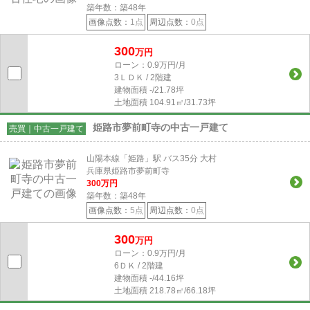
築年数：築48年
画像点数：
1点
周辺点数：
0点
300
万円
ローン：0.9万円/月
3ＬＤＫ / 2階建
建物面積
-/21.78坪
土地面積
104.91㎡/31.73坪
姫路市夢前町寺の中古一戸建て
売買｜中古一戸建て
山陽本線「姫路」駅 バス35分 大村
兵庫県姫路市夢前町寺
300
万円
築年数：築48年
画像点数：
5点
周辺点数：
0点
300
万円
ローン：0.9万円/月
6ＤＫ / 2階建
建物面積
-/44.16坪
土地面積
218.78㎡/66.18坪