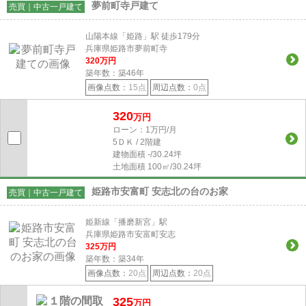
夢前町寺戸建て
売買｜中古一戸建て
山陽本線「姫路」駅 徒歩179分
兵庫県姫路市夢前町寺
320
万円
築年数：築46年
画像点数：
15点
周辺点数：
0点
320
万円
ローン：1万円/月
5ＤＫ / 2階建
建物面積
-/30.24坪
土地面積
100㎡/30.24坪
姫路市安富町 安志北の台のお家
売買｜中古一戸建て
姫新線「播磨新宮」駅
兵庫県姫路市安富町安志
325
万円
築年数：築34年
画像点数：
20点
周辺点数：
20点
325
万円