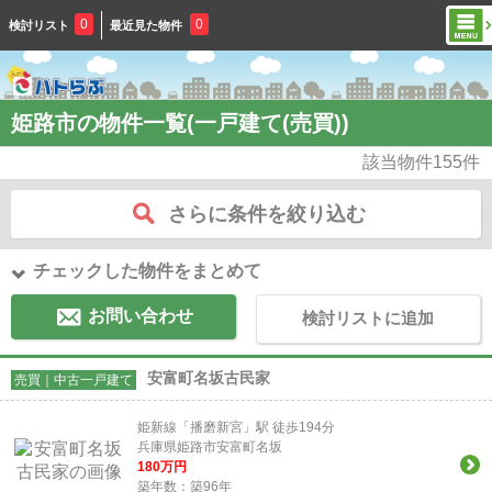
0
0
検討リスト
最近見た物件
姫路市の物件一覧(一戸建て(売買))
該当物件
155
件
さらに条件を絞り込む
チェックした物件をまとめて
お問い合わせ
検討リストに追加
安富町名坂古民家
売買｜中古一戸建て
姫新線「播磨新宮」駅 徒歩194分
兵庫県姫路市安富町名坂
180
万円
築年数：築96年