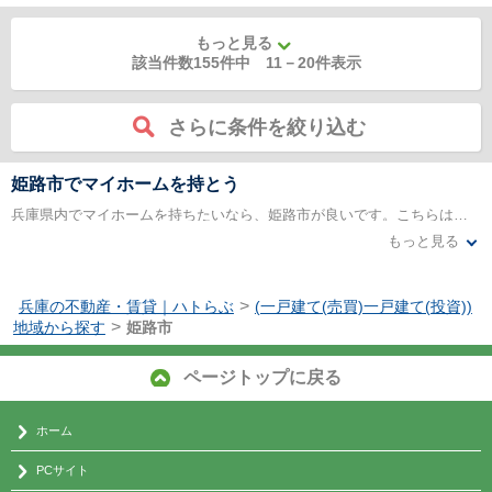
もっと見る
該当件数155件中
11
－
20
件表示
さらに条件を絞り込む
姫路市でマイホームを持とう
兵庫県内でマイホームを持ちたいなら、姫路市が良いです。こちらは、近年再開発が進んでおり、駅周辺には大型ショッピングセンターなどが建設されています。また、神戸市や大阪の都心部への交通の便も良く、通勤や通学に便利なエリアです。最近では、駅から少し離れたところでのニュータウンの開発も進んでおり、戸建て物件がたくさんあります。元々、戸建てが多い住宅街なので、新築・中古を問わず、マイホームを探すには最適な場所と言えます。
もっと見る
では、不動産価格の相場ですが、2千万円後半から3千万円台で新築のマイホームを持つことが可能です。中古ならば、1千万円台の物件も多く、相場は比較的安くなっています。土地の価格も高くないので、資金に余裕がない人でもマイホームを持つことができます。また、経済的に余裕があれば、敷地面積の広い家を建てることも夢ではありません。姫路市は、昔ながらの下町を除けば治安は良好で、最近は市外からの転入者が多いので、地域にも馴染みやすいです。
>
兵庫の不動産・賃貸｜ハトらぶ
(一戸建て(売買)一戸建て(投資))
>
地域から探す
姫路市
ページトップに戻る
ホーム
PCサイト