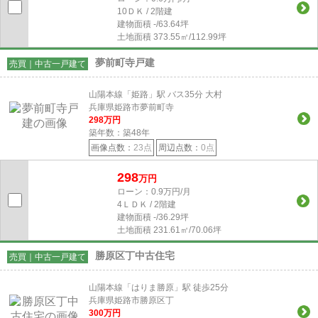
10ＤＫ / 2階建
建物面積
-/63.64坪
土地面積
373.55㎡/112.99坪
夢前町寺戸建
売買｜中古一戸建て
山陽本線「姫路」駅 バス35分 大村
兵庫県姫路市夢前町寺
298
万円
築年数：築48年
画像点数：
23点
周辺点数：
0点
298
万円
ローン：0.9万円/月
4ＬＤＫ / 2階建
建物面積
-/36.29坪
土地面積
231.61㎡/70.06坪
勝原区丁中古住宅
売買｜中古一戸建て
山陽本線「はりま勝原」駅 徒歩25分
兵庫県姫路市勝原区丁
300
万円