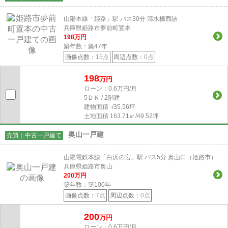
山陽本線「姫路」駅 バス30分 清水橋西詰
兵庫県姫路市夢前町置本
198
万円
築年数：築47年
画像点数：
15点
周辺点数：
0点
198
万円
ローン：0.6万円/月
5ＤＫ / 2階建
建物面積
-/35.56坪
土地面積
163.71㎡/49.52坪
奥山一戸建
売買｜中古一戸建て
山陽電鉄本線「白浜の宮」駅 バス5分 奥山口（姫路市）
兵庫県姫路市奥山
200
万円
築年数：築100年
画像点数：
7点
周辺点数：
0点
200
万円
ローン：0.6万円/月