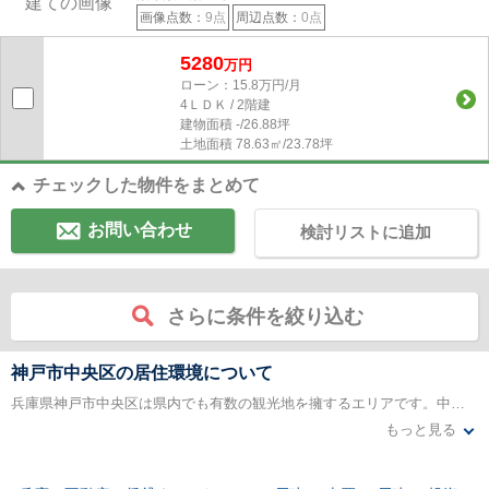
画像点数：
9点
周辺点数：
0点
5280
万円
ローン：15.8万円/月
4ＬＤＫ / 2階建
建物面積
-/26.88坪
土地面積
78.63㎡/23.78坪
チェックした物件をまとめて
お問い合わせ
検討リストに追加
さらに条件を絞り込む
神戸市中央区の居住環境について
兵庫県神戸市中央区は県内でも有数の観光地を擁するエリアです。中華街である南京町、神戸ハーバーランドなどのポートアイランドや六甲山地、北野町の異人館などがあります。そのため乗り入れている鉄道路線も大変多くなっているので県内各地や他県へのアクセスに大変優れています。また、大学や専門学校をはじめとした教育機関の数も大変多いです。学園都市としての一面も持っているといえます。通勤・通学に便利なエリアなので戸建てを検討するには好条件と言えます。
もっと見る
このエリアは商業施設が大変充実しています。また、多くの医療機関があることも特徴です。それだけでなく、美術館や博物館、歴史ある寺社もあります。このエリア内で出来ないことはない、そういっても過言ではないほどにあらゆる施設があります。年齢問わず生活を楽しむことが出来ます。県内有数の人気エリアのため、戸建てという形で資産を保有するにも良い条件のエリアです。利便性以外にも歴史や文化価値の高いエリアです。若い世代だけでなく、リタイア後の楽しみも多い街です。