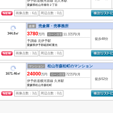
伊予鉄道横河原線 北久米駅
愛媛県松山市畑寺２丁目
画像点数：
6点
周辺点数：
0点
売倉庫・売事務所
倉庫
3780
344.8㎡
万円
11.3万円/月
ローン目安
徒歩48分
予讃線 北伊予駅
愛媛県伊予郡砥部町重光
画像点数：
3点
周辺点数：
0点
松山市森松町のマンション
マンション
24000
1671.46㎡
万円
72万円/月
ローン目安
徒歩52分
伊予鉄道横河原線 久米駅
愛媛県松山市森松町
画像点数：
3点
周辺点数：
0点