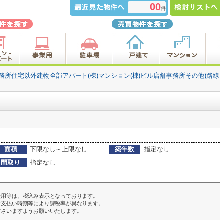
00
件
事務所住宅以外建物全部アパート(棟)マンション(棟)ビル店舗事務所その他)路
面積
下限なし～上限なし
築年数
指定なし
間取り
指定なし
費用等は、税込み表示となっております。
お支払い時期等により課税率が異なります。
ださいますようお願いいたします。