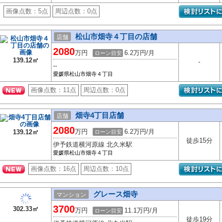
画像点数：
5点
周辺点数：
0点
松山市畑寺４丁目の店舗
店舗
2080
万円
6.2万円/月
ローン目安
139.12㎡
-
--
愛媛県松山市畑寺４丁目
画像点数：
11点
周辺点数：
0点
畑寺4丁目店舗
店舗
2080
万円
6.2万円/月
139.12㎡
ローン目安
徒歩15分
伊予鉄道横河原線 北久米駅
愛媛県松山市畑寺４丁目
画像点数：
16点
周辺点数：
10点
グレース畑寺
マンション
3700
302.33㎡
万円
11.1万円/月
ローン目安
徒歩19分