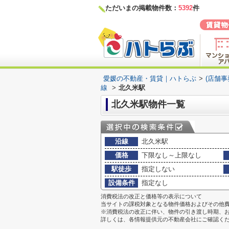
ただいまの掲載物件数：
5392
件
愛媛の不動産・賃貸｜ハトらぶ
>
(店舗
線
>
北久米駅
北久米駅物件一覧
沿線
北久米駅
価格
下限なし～上限なし
駅徒歩
指定しない
設備条件
指定なし
消費税法の改正と価格等の表示について
当サイトの課税対象となる物件価格およびその他
※消費税法の改正に伴い、物件の引き渡し時期、
詳しくは、各情報提供元の不動産会社にご確認く