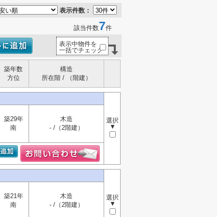
表示件数：
7
該当件数
件
表示中物件を
一括でチェック
築年数
構造
方位
所在階 / （階建）
築29年
木造
選択
▼
南
- /（2階建）
築21年
木造
選択
▼
南
- /（2階建）