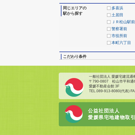
同じエリアの
多喜浜
駅から探す
土居田
ＪＲ松山駅前
警察署前
市役所前
本町六丁目
こだわり条件
一般社団法人 愛媛宅建流通
〒790-0807 松山市平和通
愛媛不動産会館 3F
TEL.089-913-8080(代表) FA
公益社団法人
愛媛県宅地建物取