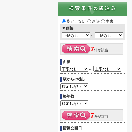
指定しない
新築
中古
▼価格
～
7
件が該当
面積
～
駅からの徒歩
築年数
7
件が該当
情報公開日