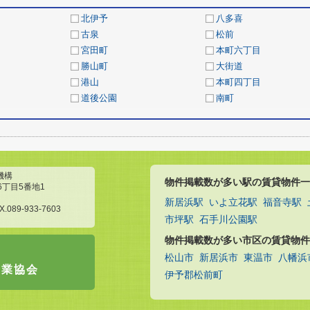
北伊予
八多喜
古泉
松前
宮田町
本町六丁目
勝山町
大街道
港山
本町四丁目
道後公園
南町
機構
物件掲載数が多い駅の賃貸物件一
6丁目5番地1
新居浜駅
いよ立花駅
福音寺駅
X.089-933-7603
市坪駅
石手川公園駅
物件掲載数が多い市区の賃貸物件
松山市
新居浜市
東温市
八幡浜
引業協会
伊予郡松前町