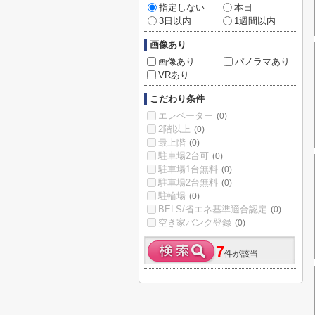
指定しない
本日
3日以内
1週間以内
画像あり
画像あり
パノラマあり
VRあり
こだわり条件
エレベーター
(0)
2階以上
(0)
最上階
(0)
駐車場2台可
(0)
駐車場1台無料
(0)
駐車場2台無料
(0)
駐輪場
(0)
BELS/省エネ基準適合認定
(0)
空き家バンク登録
(0)
7
件が該当