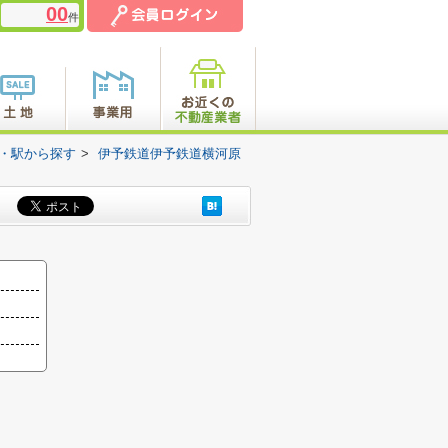
00
件
線・駅から探す
>
伊予鉄道伊予鉄道横河原