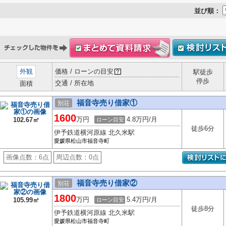
並び順：
外観
価格 / ローンの目安
駅徒歩
停歩
交通 / 所在地
面積
福音寺売り借家①
別荘
1600
万円
4.8万円/月
102.67㎡
ローン目安
徒歩6分
伊予鉄道横河原線 北久米駅
愛媛県松山市福音寺町
画像点数：
6点
周辺点数：
0点
福音寺売り借家②
別荘
1800
万円
5.4万円/月
105.99㎡
ローン目安
徒歩8分
伊予鉄道横河原線 北久米駅
愛媛県松山市福音寺町