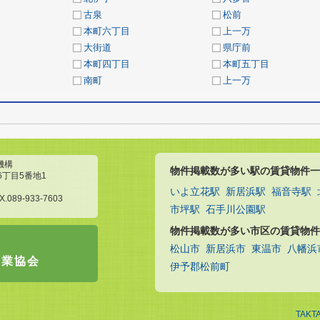
古泉
松前
本町六丁目
上一万
大街道
県庁前
本町四丁目
本町五丁目
南町
上一万
機構
物件掲載数が多い駅の賃貸物件一
6丁目5番地1
いよ立花駅
新居浜駅
福音寺駅
X.089-933-7603
市坪駅
石手川公園駅
物件掲載数が多い市区の賃貸物件
松山市
新居浜市
東温市
八幡浜
引業協会
伊予郡松前町
TAKT