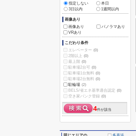
指定しない
本日
3日以内
1週間以内
画像あり
画像あり
パノラマあり
VRあり
こだわり条件
エレベーター
(0)
2階以上
(0)
最上階
(0)
駐車場2台可
(0)
駐車場1台無料
(0)
駐車場2台無料
(0)
駐輪場
(2)
BELS/省エネ基準適合認定
(0)
空き家バンク登録
(0)
4
件が該当
同じエリアの
多喜浜