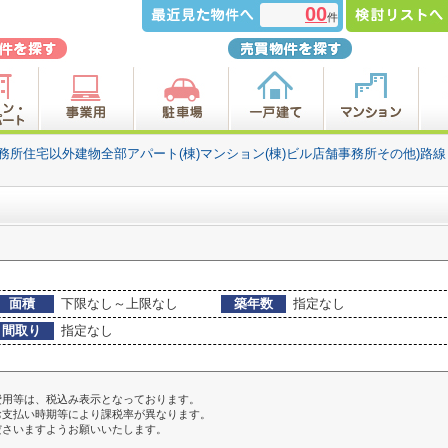
00
件
事務所住宅以外建物全部アパート(棟)マンション(棟)ビル店舗事務所その他)路
面積
下限なし～上限なし
築年数
指定なし
間取り
指定なし
費用等は、税込み表示となっております。
お支払い時期等により課税率が異なります。
ださいますようお願いいたします。