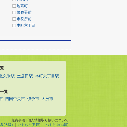
地蔵町
警察署前
市役所前
本町六丁目
覧
北久米駅
土居田駅
本町六丁目駅
一覧
市
四国中央市
伊予市
大洲市
免責事項
|
個人情報取り扱いについて
AS.(大阪)
｜
ハトらぶ(兵庫)
｜
ハトらぶ(滋賀)