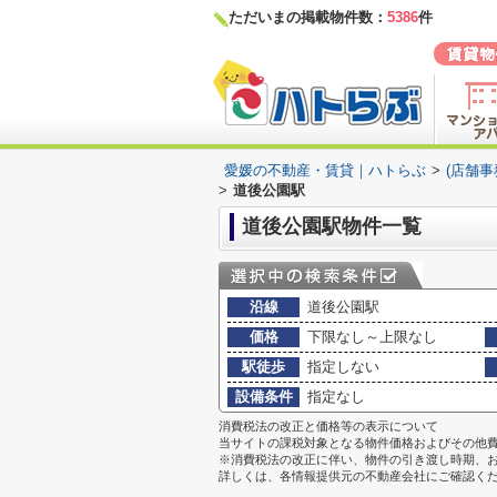
ただいまの掲載物件数：
5386
件
愛媛の不動産・賃貸｜ハトらぶ
>
(店舗
>
道後公園駅
道後公園駅物件一覧
沿線
道後公園駅
価格
下限なし～上限なし
駅徒歩
指定しない
設備条件
指定なし
消費税法の改正と価格等の表示について
当サイトの課税対象となる物件価格およびその他
※消費税法の改正に伴い、物件の引き渡し時期、
詳しくは、各情報提供元の不動産会社にご確認く