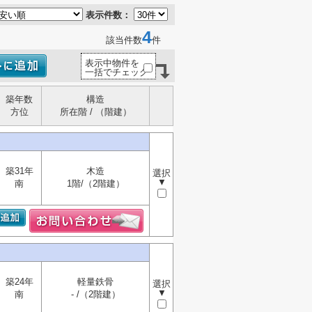
表示件数：
4
該当件数
件
表示中物件を
一括でチェック
築年数
構造
方位
所在階 / （階建）
築31年
木造
選択
▼
南
1階/（2階建）
築24年
軽量鉄骨
選択
▼
南
- /（2階建）