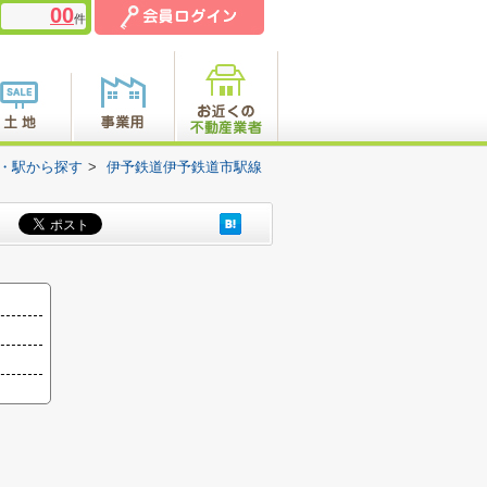
00
件
線・駅から探す
>
伊予鉄道伊予鉄道市駅線