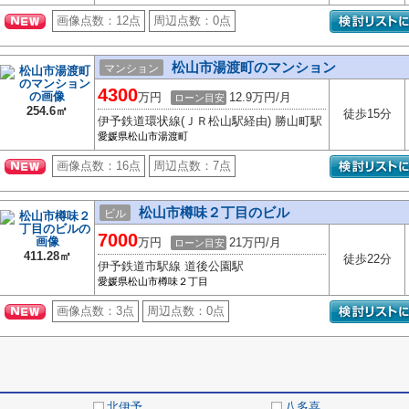
画像点数：
12点
周辺点数：
0点
松山市湯渡町のマンション
マンション
4300
万円
12.9万円/月
ローン目安
254.6㎡
徒歩15分
伊予鉄道環状線(ＪＲ松山駅経由) 勝山町駅
愛媛県松山市湯渡町
画像点数：
16点
周辺点数：
7点
松山市樽味２丁目のビル
ビル
7000
万円
21万円/月
ローン目安
411.28㎡
徒歩22分
伊予鉄道市駅線 道後公園駅
愛媛県松山市樽味２丁目
画像点数：
3点
周辺点数：
0点
北伊予
八多喜