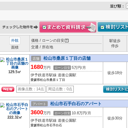
並び順：
外観
価格 / ローンの目安
駅徒歩
停歩
交通 / 所在地
面積
松山市桑原１丁目の店舗
店舗
1680
万円
5万円/月
ローン目安
129.5㎡
徒歩18分
伊予鉄道市駅線 道後公園駅
愛媛県松山市桑原１丁目
画像点数：
14点
周辺点数：
0点
松山市石手白石のアパート
アパート
3600
万円
10.8万円/月
ローン目安
222.32㎡
徒歩30分
伊予鉄道市駅線 道後公園駅
愛媛県松山市石手白石