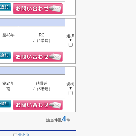
築43年
RC
選択
▼
-
- /（4階建）
築24年
鉄骨造
選択
▼
南
- /（3階建）
4
該当件数
件
北久米