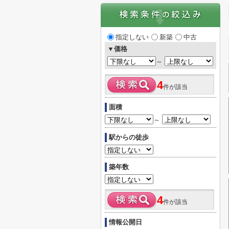
指定しない
新築
中古
▼価格
～
4
件が該当
面積
～
駅からの徒歩
築年数
4
件が該当
情報公開日