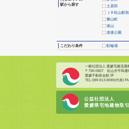
駅から探す
土居田
ＪＲ松山駅前
勝山町
港山
道後公園
こだわり条件
駐輪場
一般社団法人 愛媛宅建流通
〒790-0807 松山市平和通
愛媛不動産会館 3F
TEL.089-913-8080(代表) FA
公益社団法人
愛媛県宅地建物取