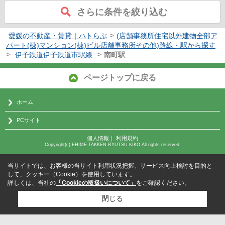
さらに条件を絞り込む
>
愛媛の不動産・賃貸｜ハトらぶ
(店舗事務所住宅以外建物全部ア
パート(棟)マンション(棟)ビル店舗事務所その他)路線・駅から探す
>
>
伊予鉄道伊予鉄道市駅線
南町駅
ページトップに戻る
ホーム
PCサイト
個人情報
｜
利用規約
Copyright(c) EHIME TAKKEN RYUTSU KIKO All rights reserved.
当サイトでは、お客様の当サイト利用状況把握、サービス向上検討を目的と
して、クッキー（Cookie）を使用しています。
詳しくは、当社の
「Cookieの取扱いについて」
をご確認ください。
閉じる