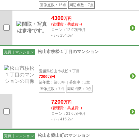
画像点数：
16点
周辺点数：
7点
4300
万円
(管理費・共益費 -)
ローン：12.9万円/月
- / - / 254.6㎡
松山市枝松１丁目のマンション
売買｜マンション
-
愛媛県松山市枝松１丁目
7200
万円
築年数：築33年｜募集中：
1
室
画像点数：
7点
周辺点数：
0点
7200
万円
(管理費・共益費 -)
ローン：21.6万円/月
- / - / 415.2㎡
松山市築山町のマンション
売買｜マンション