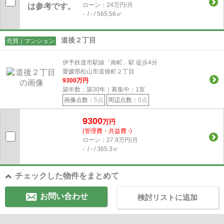
ローン：24万円/月
- / - / 565.56㎡
道後２丁目
売買｜マンション
伊予鉄道市駅線「南町」駅 徒歩4分
愛媛県松山市道後町２丁目
9300
万円
築年数：築30年｜募集中：
1
室
画像点数：
5点
周辺点数：
0点
9300
万円
(管理費・共益費 -)
ローン：27.9万円/月
- / - / 365.3㎡
チェックした物件をまとめて
お問い合わせ
検討リストに追加