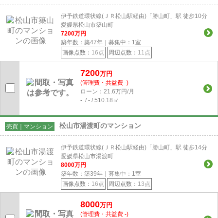
伊予鉄道環状線(ＪＲ松山駅経由)「勝山町」駅 徒歩10分
愛媛県松山市築山町
7200
万円
築年数：築47年｜募集中：
1
室
画像点数：
16点
周辺点数：
11点
7200
万円
(管理費・共益費 -)
ローン：21.6万円/月
- / - / 510.18㎡
松山市湯渡町のマンション
売買｜マンション
伊予鉄道環状線(ＪＲ松山駅経由)「勝山町」駅 徒歩14分
愛媛県松山市湯渡町
8000
万円
築年数：築39年｜募集中：
1
室
画像点数：
16点
周辺点数：
13点
8000
万円
(管理費・共益費 -)