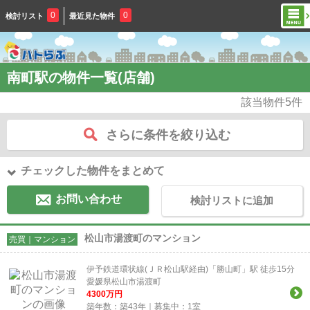
0
0
検討リスト
最近見た物件
南町駅の物件一覧(店舗)
該当物件
5
件
さらに条件を絞り込む
チェックした物件をまとめて
お問い合わせ
検討リストに追加
松山市湯渡町のマンション
売買｜マンション
伊予鉄道環状線(ＪＲ松山駅経由)「勝山町」駅 徒歩15分
愛媛県松山市湯渡町
4300
万円
築年数：築43年｜募集中：
1
室