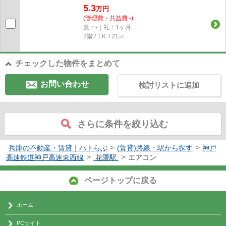
5.3
万円
(管理費・共益費 -)
敷：-｜礼：1ヶ月
2階 / 1Ｋ / 21㎡
チェックした物件をまとめて
お問い合わせ
検討リストに追加
さらに条件を絞り込む
>
>
兵庫の不動産・賃貸｜ハトらぶ
(賃貸)路線・駅から探す
神戸
>
>
高速鉄道神戸高速東西線
花隈駅
エアコン
ページトップに戻る
ホーム
PCサイト