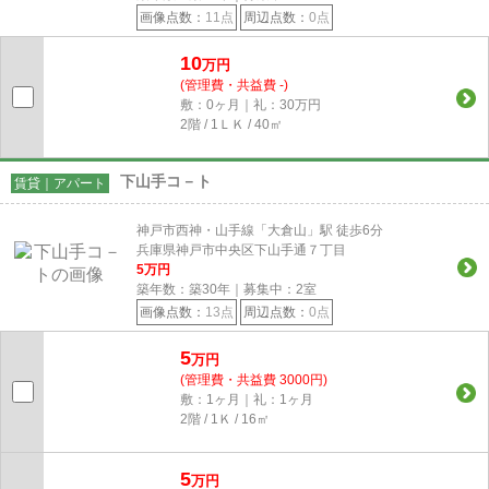
画像点数：
11点
周辺点数：
0点
10
万円
(管理費・共益費 -)
敷：0ヶ月｜礼：30万円
2階 / 1ＬＫ / 40㎡
下山手コ－ト
賃貸｜アパート
神戸市西神・山手線「大倉山」駅 徒歩6分
兵庫県神戸市中央区下山手通７丁目
5
万円
築年数：築30年｜募集中：
2
室
画像点数：
13点
周辺点数：
0点
5
万円
(管理費・共益費 3000円)
敷：1ヶ月｜礼：1ヶ月
2階 / 1Ｋ / 16㎡
5
万円