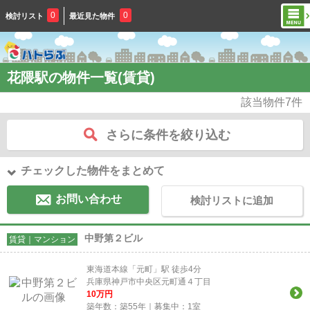
0
0
検討リスト
最近見た物件
花隈駅の物件一覧(賃貸)
該当物件
7
件
さらに条件を絞り込む
チェックした物件をまとめて
お問い合わせ
検討リストに追加
中野第２ビル
賃貸｜マンション
東海道本線「元町」駅 徒歩4分
兵庫県神戸市中央区元町通４丁目
10
万円
築年数：築55年｜募集中：
1
室