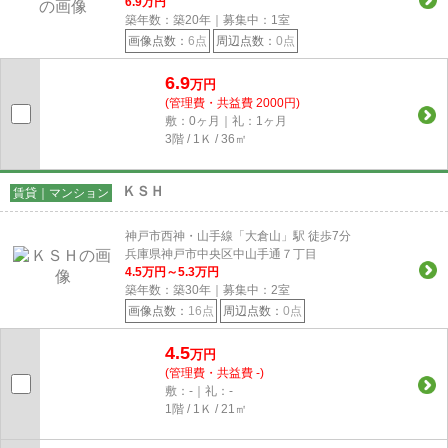
6.9
万円
築年数：築20年｜募集中：
1
室
画像点数：
6点
周辺点数：
0点
6.9
万円
(管理費・共益費 2000円)
敷：0ヶ月｜礼：1ヶ月
3階 / 1Ｋ / 36㎡
ＫＳＨ
賃貸｜マンション
神戸市西神・山手線「大倉山」駅 徒歩7分
兵庫県神戸市中央区中山手通７丁目
4.5
万円～
5.3
万円
築年数：築30年｜募集中：
2
室
画像点数：
16点
周辺点数：
0点
4.5
万円
(管理費・共益費 -)
敷：-｜礼：-
1階 / 1Ｋ / 21㎡