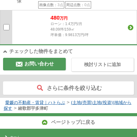
画像点数：
3点
周辺点数：
0点
480
万円
ローン：1.4万円/月
48.09坪/159㎡
坪単価：9.9813万円/坪
チェックした物件をまとめて
お問い合わせ
検討リストに追加
さらに条件を絞り込む
>
愛媛の不動産・賃貸｜ハトらぶ
(土地(売買)土地(投資))地域から
>
探す
綾歌郡宇多津町
ページトップに戻る
ホーム