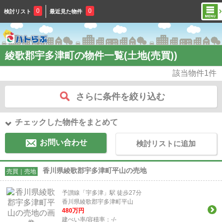
0
0
検討リスト
最近見た物件
綾歌郡宇多津町の物件一覧(土地(売買))
該当物件
1
件
さらに条件を絞り込む
チェックした物件をまとめて
お問い合わせ
検討リストに追加
香川県綾歌郡宇多津町平山の売地
売買｜売地
予讃線「宇多津」駅 徒歩27分
香川県綾歌郡宇多津町平山
480
万円
建ぺい率/容積率：
-/-